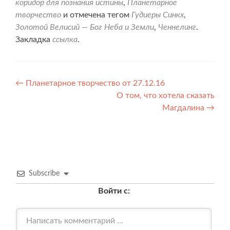
коридор для познания истины
,
Планетарное
творчество
и отмечена тегом
Гудиеры Синкх
,
Золотой Велисий — Бог Неба и Земли
,
Ченнелинг
.
Закладка
ссылка
.
Навигация
←
Планетарное творчество от 27.12.16
О том, что хотела сказать
по
Магдалина
→
записям
Subscribe
Войти с: