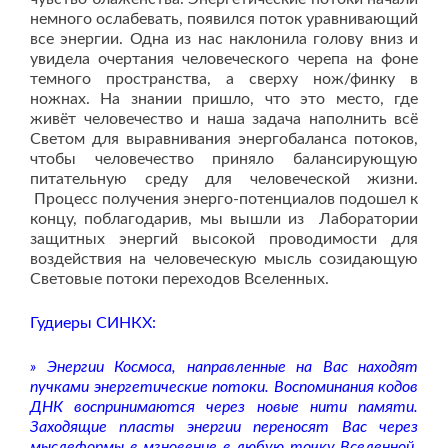
немного ослабевать, появился поток уравнивающий
все энергии. Одна из нас наклонила голову вниз и
увидела очертания человеческого черепа на фоне
темного пространства, а сверху нож/финку в
ножнах. На знании пришло, что это место, где
живёт человечество и наша задача наполнить всё
Светом для выравнивания энергобаланса потоков,
чтобы человечество приняло балансирующую
питательную среду для человеческой жизни.
Процесс получения энерго-потенциалов подошел к
концу, поблагодарив, мы вышли из Лаборатории
защитных энергий высокой проводимости для
воздействия на человеческую мысль созидающую
Световые потоки переходов Вселенных.
Гудиеры СИНКХ:
» Энергии Космоса, направленные на Вас находят
пучками энергетические потоки. Воспоминания кодов
ДНК воспринимаются через новые нити памяти.
Заходящие пласты энергии переносят Вас через
мыслеформы в мгновение в любую точку Вселенной.