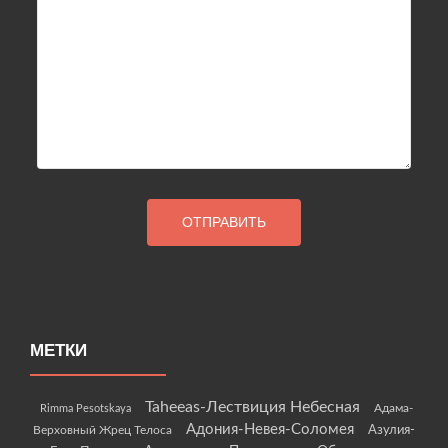
МЕТКИ
Taheeas-Лествиция Небесная
Rimma Pesotskaya
Адама-
Адония-Невея-Соломея
Азулия-
Верховный Жрец Телоса