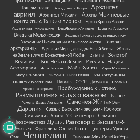
Грея-Понесея
Активации и Посвящения. Обучение на
Архангел
Тонком плане.
Антидемиург Кобра
Гавриил
Архив-Мои первые
Архангел Михаил
контакты с Тонким планом
Архив Хроник Акаши
Архитекторы Мироздания
ВераЛюдома-Анунция
Владыка Илларион
Владыка Мельхиседек
Владыки Тонкого плана извещают нам
Говорят
Внеземные Цивилизации для человечества
Арктурианцы
Жизнь
Единение Мироздания для Новой Земли
Злата
Золотой
на Земле в лучах Божественной Любви
Велисий — Бог Неба и Земли
Ивелина-Наджа-
Афоморзия
Майк Куинси
Исти-Танзиля
Мария Магдалина
Матушка Мария
Мы-Арктурианцы.
Милузина-Энигма-Илания
Наши технологии вам.
Наталья - СССР - Даэманта
Послания
Пробуждение к истине
Архангела Гавриила
Размышления вслух о важном
Разное
Самонея-Житаяра-
Рамона-Даэра-Аомаумя
Дарония
Связь с Высокими звеньями Космоса
Сильвиция-Архея- У-СветоБора
Симион
3
Творчество Души. Разговор с Высшим-Я
Цистерия-Уриоса-
Фразелина-Озелия-Готта
Третья Сила
Ченнелинг
Ома
Эвисома-Мия-КалиВсеУсра