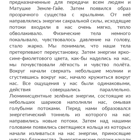
предназначенные для передачи всем людям и
Матушке Земле-Гайе. Затем появился образ
прозрачного существа с крыльями. От неё
направлялись энергии сакральной силы, исходящие
потоки входили в нас очень мягко, тепло
обволакивало. Физические тела немного
покалывало, чувствовалось давление на голову,
стало жарко. Мы понимали, что наши тела
претерпевают переустановку. Затем энергии ярко-
сине-фиолетового цвета, как-бы наделись на нас,
мы почувствовали лёгкость и чувство полёта.
Вокруг начали сверкать небольшие молнии и
сгустившись вокруг нас, начало кружиться вокруг
нас. Все ощущения у нас были одинаковыми,
действия совершались параллельно.
Люминисцентные зелёные энергии, состоящие из
небольших шариков наполняли нас, омывая
голубыми потоками. Перед нами образовался
энергетический тоннель из которого на нас
направились новые потоки. Затем над нашими
головами появились светящиеся кольца из которых
начали изливаться на нас энергии, приносящие
чувство блаженства. Энергетические потоки начали