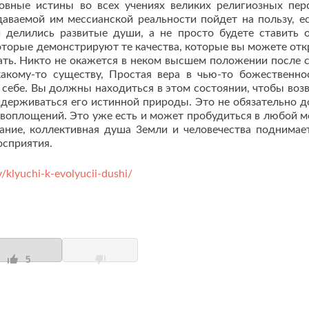
овные истины во всех учениях великих религиозных пер
даваемой им мессианской реальности пойдет на пользу, е
и делились paзвитые души, а не просто будете ставить 
которые демонстрируют те качества, которые вы можете отк
мать. Никто не окажется в неком высшем положении после 
какому-то существу, Простая вера в чью-то божественно
 себе. Вы должны находиться в этом состоянии, чтобы воз
идерживаться его истинной природы. Это не обязательно 
воплощений. Это уже есть и может пробудиться в любой м
ание, коллективная душа 3емли и человечества поднимае
осприятия.
/klyuchi-k-evolyucii-dushi/
5