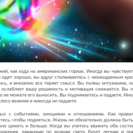
ий, как езда на американских горках. Иногда вы чувствует
се идет хорошо, вы вдруг сталкиваетесь с неожиданным кри
ись, и внезапно все теряет смысл. Вы полны энтузиазма, н
ь ослабляет вашу решимость и мотивация снижается. Вы 
то не можете его выносить. Вы поднимаетесь и падаете. Ино
лосу везения и никогда не падаете.
ных с событиями, эмоциями и отношениями. Как прави
етесь, чтобы подняться. Жизнь не обязательно должна быть
но ценить и больше. Когда вы учитесь уважать оба состо
ражения, движение по волнам света будет легким и пр