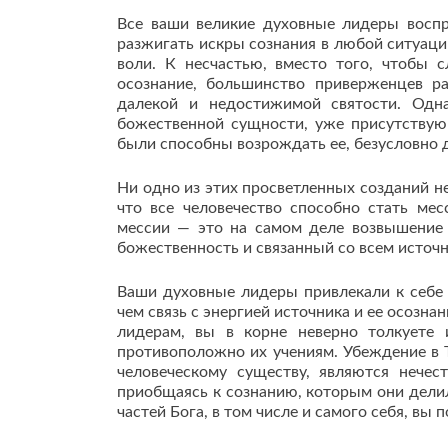
Все ваши великие духовные лидеры восп
разжигать искры сознания в любой ситуаци
воли. К несчастью, вместо того, чтобы 
осознание, большинство приверженцев р
далекой и недостижимой святости. Одн
божественной сущности, уже присутствую
были способны возрождать ее, безусловно 
Ни одно из этих просветленных созданий н
что все человечество способно стать ме
мессии — это на самом деле возвышение 
божественность и связанный со всем источн
Ваши духовные лидеры привлекали к себе 
чем связь с энергией источника и ее осозна
лидерам, вы в корне неверно толкуете
противоположно их учениям. Убеждение в
человеческому существу, являются нечес
приобщаясь к сознанию, которым они делил
частей Бога, в том числе и самого себя, вы