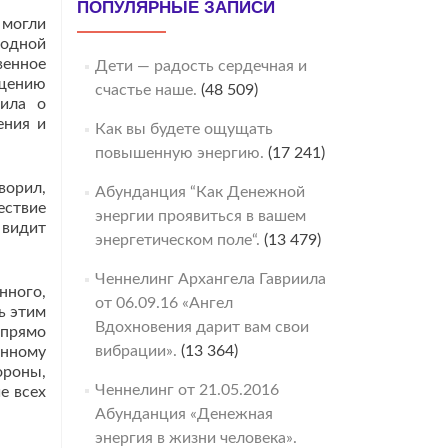
ПОПУЛЯРНЫЕ ЗАПИСИ
 могли
бодной
венное
Дети — радость сердечная и
ощению
счастье наше.
(48 509)
рила о
ения и
Как вы будете ощущать
повышенную энергию.
(17 241)
ворил,
Абунданция “Как Денежной
ествие
энергии проявиться в вашем
 видит
энергетическом поле“.
(13 479)
Ченнелинг Архангела Гавриила
нного,
от 06.09.16 «Ангел
ь этим
Вдохновения дарит вам свои
 прямо
вибрации».
(13 364)
енному
ороны,
Ченнелинг от 21.05.2016
е всех
Абунданция «Денежная
энергия в жизни человека».