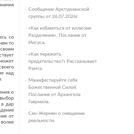
знания
Сообщение Арктурианской
группы от 26.07.2026г.
«Как избавиться от иллюзии
Разделения». Послание от
есь со
Иисуса.
чем то
 своим
«Как пережить
ствует
 может
предательство?» Рассказывает
своего
Рамта.
ие над
.
Манифестируйте себя
Божественной Силой.
ения о
Послание от Архангела
 выбор
Гавриила.
 в дар
адение
Сен-Жермен о смещении
ние от
реальности.
 волне