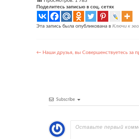
Просмотров:
1 783
Поделитесь записью в соц. сетях
Эта запись была опубликована в
Ключи к эв
Навигация
←
Наши друзья, вы Совершенствуетесь за п
по
записям
Subscribe