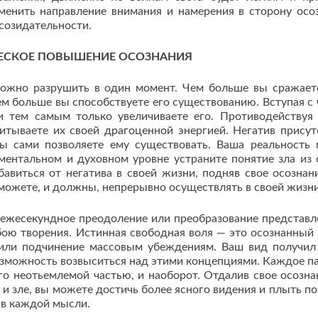
зменить направление внимания и намерения в сторону осо
созидательности.
ЕСКОЕ ПОВЫШЕНИЕ ОСОЗНАНИЯ
можно paзрушить в один момент. Чем больше вы сражает
тем больше вы способствуете его существованию. Вступая с 
и тем самым только увеличиваете его. Противодействуя
итываете их своей драгоценной энергией. Негатив присут
ы сами позволяете ему существовать. Ваша реальность
ментальном и духовном уровне устраните понятие зла из 
авиться от негатива в своей жизни, подняв свое осознан
 можете, и должны, непрерывно осуществлять в своей жизни
 ежесекундное преодоление или преобразование представл
бою творения. Истинная свободная воля — это осознанный
а или подчинение массовым убеждениям. Ваш вид получил
ь возможность возвыситься над этими концепциями. Каждое п
его неотьемлемой частью, и наоборот. Отдалив свое осозна
и зле, вы можете достичь более ясного видения и плыть по
 в каждой мысли.