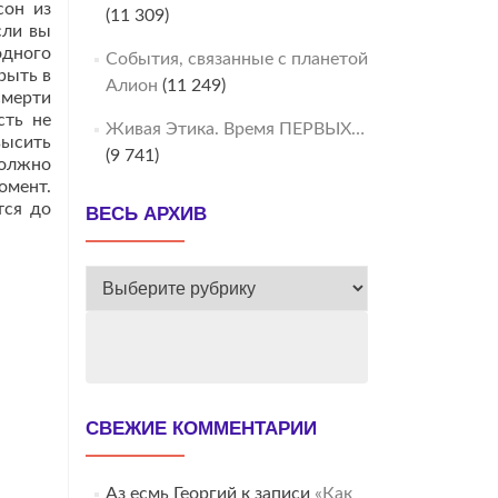
сон из
(11 309)
сли вы
одного
События, связанные с планетой
рыть в
Алион
(11 249)
смерти
сть не
Живая Этика. Время ПЕРВЫХ…
высить
(9 741)
должно
омент.
тся до
ВЕСЬ АРХИВ
ВЕСЬ
АРХИВ
СВЕЖИЕ КОММЕНТАРИИ
Аз есмь Георгий
к записи
«Как