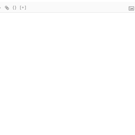
{}
[+]