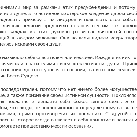
ринимали мир за рамками этих предубеждений и потому
и или душе. Это истинное мастерское владение даром сво
следовать примеру этих лидеров и повышать свое собст
азличных религий предпочло поклоняться им как вопл
ако каждая из этих духовно развитых личностей гово
щей в каждом человеке. Они во всем видели искру твор
делясь искрами своей души.
е называло себя спасителем или мессией. Каждый из них го
ссиями или спасителями своей коллективной души. Приш
сознания до того уровня осознания, на котором человек
ик Всего Сущего.
последователей, потому что нет ничего более могуществе
ние, а также признание своей истинной сущности. Поклоняяс
 их послание и лишаете себя божественной силы. Это
 Том, что люди, не поклоняющиеся определенному возвыш
тивыми, прямо противоречит их посланию. С другой ст
ись и которое всегда включает в себя принятие и почитани
 помогаете пришествию мессии осознания.