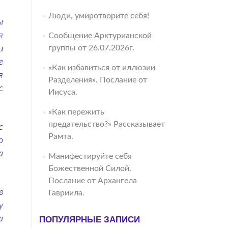
Люди, умиротворите себя!
ы
я
Сообщение Арктурианской
группы от 26.07.2026г.
и
е
«Как избавиться от иллюзии
я
Разделения». Послание от
с
Иисуса.
«Как пережить
предательство?» Рассказывает
с
Рамта.
о
а
Манифестируйте себя
Божественной Силой.
Послание от Архангела
в
Гавриила.
у
а
ПОПУЛЯРНЫЕ ЗАПИСИ