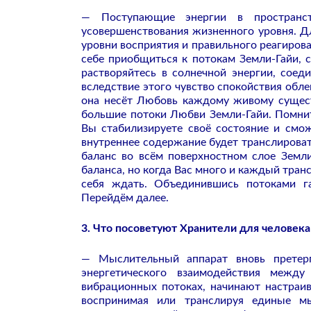
— Поступающие энергии в пространс
усовершенствования жизненного уровня. Д
уровни восприятия и правильного реагиров
себе приобщиться к потокам Земли-Гайи, 
растворяйтесь в солнечной энергии, сое
вследствие этого чувство спокойствия обл
она несёт Любовь каждому живому сущест
большие потоки Любви Земли-Гайи. Помнит
Вы стабилизируете своё состояние и смо
внутреннее содержание будет транслироват
баланс во всём поверхностном слое Земл
баланса, но когда Вас много и каждый тран
себя ждать. Объединившись потоками г
Перейдём далее.
3. Что посоветуют Хранители для человек
— Мыслительный аппарат вновь претерп
энергетического взаимодействия между
вибрационных потоках, начинают настраи
воспринимая или транслируя единые м