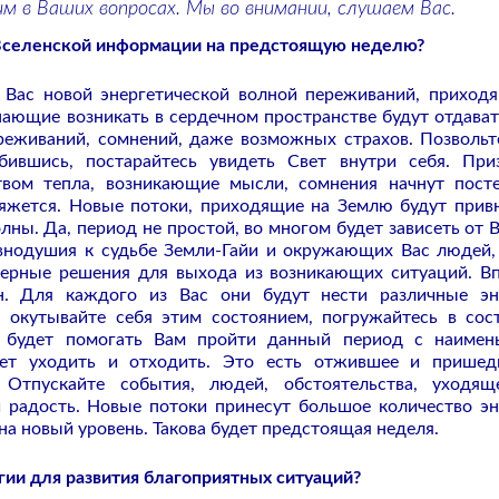
 в Ваших вопросах. Мы во внимании, слушаем Вас.
 Вселенской информации на предстоящую неделю?
Вас новой энергетической волной переживаний, приход
нающие возникать в сердечном пространстве будут отдават
реживаний, сомнений, даже возможных страхов. Позвольт
бившись, постарайтесь увидеть Свет внутри себя. При
твом тепла, возникающие мысли, сомнения начнут пост
уляжется. Новые потоки, приходящие на Землю будут прив
лны. Да, период не простой, во многом будет зависеть от 
авнодушия к судьбе Земли-Гайи и окружающих Вас людей,
верные решения для выхода из возникающих ситуаций. В
н. Для каждого из Вас они будут нести различные эн
, окутывайте себя этим состоянием, погружайтесь в сос
 будет помогать Вам пройти данный период с наиме
дет уходить и отходить. Это есть отжившее и прише
Отпускайте события, людей, обстоятельства, уходя
 радость. Новые потоки принесут большое количество эн
на новый уровень. Такова будет предстоящая неделя.
гии для развития благоприятных ситуаций?