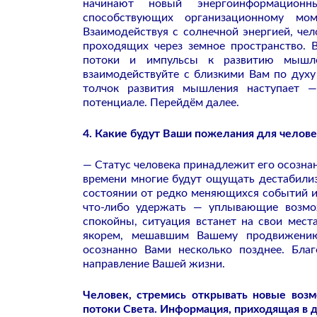
начинают новый энергоинформационн
способствующих организационному мом
Взаимодействуя с солнечной энергией, че
проходящих через земное пространство. 
потоки и импульсы к развитию мышлен
взаимодействуйте с близкими Вам по дух
толчок развития мышления наступает —
потенциале. Перейдём далее.
4. Какие будут Ваши пожелания для челове
— Статус человека принадлежит его осозн
времени многие будут ощущать дестабили
состоянии от редко меняющихся событий и 
что-либо удержать — уплывающие возмож
спокойны, ситуация встанет на свои мест
якорем, мешавшим Вашему продвижению
осознанно Вами несколько позднее. Бла
направление Вашей жизни.
Человек, стремись открывать новые воз
потоки Света. Информация, приходящая в д