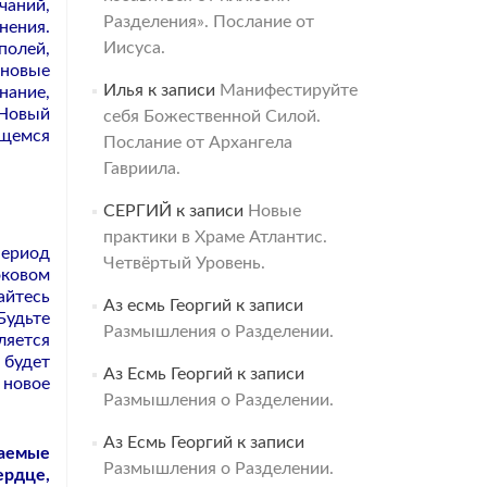
аний,
Разделения». Послание от
ения.
Иисуса.
полей,
 новые
Илья
к записи
Манифестируйте
ание,
 Новый
себя Божественной Силой.
ющемся
Послание от Архангела
Гавриила.
СЕРГИЙ
к записи
Новые
практики в Храме Атлантис.
период
Четвёртый Уровень.
оковом
айтесь
Аз есмь Георгий
к записи
Будьте
Размышления о Разделении.
ляется
будет
Аз Есмь Георгий
к записи
 новое
Размышления о Разделении.
Аз Есмь Георгий
к записи
ваемые
Размышления о Разделении.
ердце,