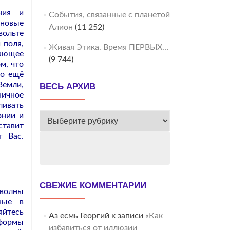
ния и
События, связанные с планетой
 новые
Алион
(11 252)
вольте
 поля,
Живая Этика. Время ПЕРВЫХ…
кающее
(9 744)
м, что
но ещё
Земли,
ВЕСЬ АРХИВ
ничное
ливать
онии и
ВЕСЬ
ставит
АРХИВ
г Вас.
СВЕЖИЕ КОММЕНТАРИИ
 волны
иные в
яйтесь
Аз есмь Георгий
к записи
«Как
формы
избавиться от иллюзии