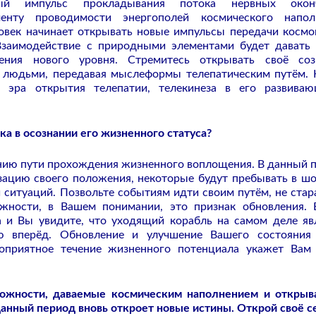
ый импульс прокладывания потока нервных оконч
енту проводимости энергополей космического наполн
ловек начинает открывать новые импульсы передачи космо
Взаимодействие с природными элементами будет давать
ия нового уровня. Стремитесь открывать своё созн
у людьми, передавая мыслеформы телепатическим путём.
 эра открытия телепатии, телекинеза в его развива
ка в осознании его жизненного статуса?
анию пути прохождения жизненного воплощения. В данный 
зацию своего положения, некоторые будут пребывать в ш
ситуаций. Позвольте событиям идти своим путём, не стар
ности, в Вашем понимании, это признак обновления. 
а и Вы увидите, что уходящий корабль на самом деле яв
 вперёд. Обновление и улучшение Вашего состояния 
гоприятное течение жизненного потенциала укажет Вам
можности, даваемые космическим наполнением и откры
анный период вновь откроет новые истины. Открой своё с