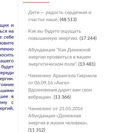
Дети — радость сердечная и
счастье наше.
(48 513)
ящих и
ься на
Как вы будете ощущать
е себе
повышенную энергию.
(17 244)
зовите
епенно
Абунданция “Как Денежной
носить
энергии проявиться в вашем
Вашего
энергетическом поле“.
(13 481)
 будет
переди
Ченнелинг Архангела Гавриила
ергии.
от 06.09.16 «Ангел
тояние
Вдохновения дарит вам свои
ньшими
дшее в
вибрации».
(13 366)
щему с
ергий,
Ченнелинг от 21.05.2016
Абунданция «Денежная
энергия в жизни человека».
(11 312)