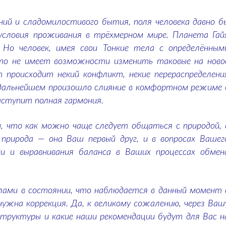
ий и сладомилостивого бытия, поля человека давно б
условия проживания в трёхмерном мире. Планета Гай
 Но человек, имея свои Тонкие тела с определённым
о не имеет возможности изменить таковые на ново
происходит некий конфликт, некие перераспределени
 дальнейшем произошло слияние в комфортном режиме 
аступит полная гармония.
 что как можно чаще следует общаться с природой, 
природа — она Ваш первый друг, и в вопросах Вашег
ии и выравнивания баланса в Ваших процессах обмен
лами в состоянии, что наблюдается в данный момент 
нужна коррекция. Да, к великому сожалению, через Ваш
структуры и какие наши рекомендации будут для Вас н