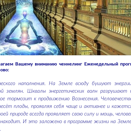
длагаем Вашему вниманию ченнелинг Еженедельный прог
ово:
ческого наполнения. На Земле всюду бушуют энергии
ой землян. Шквалы энергетических волн разрушают 
е тормозит к продвижению Вознесения. Человечеств
несёт плоды, проявляя себя чаще и активнее и кажетс
оей природе всегда проявляет свою силу и мощь, челове
х находит. И это заложено в программе жизни на Земле
.