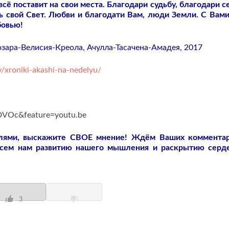
сё поставит на свои места. Благодари судьбу, благодари се
ь свой Свет. Любви и благодати Вам, люди Земли. С Вам
бовью!
тозара-Велисия-Креола, Ачулла-Тасачена-Амадея, 2017
/xroniki-akashi-na-nedelyu/
DVOc&feature=youtu.be
слями, выскажите СВОЕ мнение! Ждём Ваших коммента
всем нам развитию нашего мышления и раскрытию серд
3