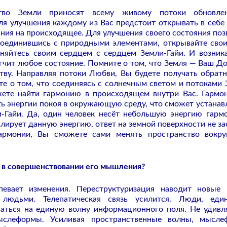
тво Земли приносят всему живому потоки обновле
ля улучшения каждому из Вас предстоит открывать в себе
ания на происходящее. Для улучшения своего состояния поз
соединившись с природными элементами, открывайте свои
диняйтесь своим сердцем с сердцем Земли-Гайи. И возни
егчит любое состояние. Помните о том, что Земля — Ваш До
ву. Направляя потоки Любви, Вы будете получать обрат
е о том, что соединяясь с солнечным светом и потоками 
жете найти гармонию в происходящем внутри Вас. Гармо
ь энергии покоя в окружающую среду, что сможет устанав
и-Гайи. Да, один человек несёт небольшую энергию гарм
слирует данную энергию, ответ на земной поверхности не за
армонии, Вы сможете сами менять пространство вокру
а в совершенствовании его мышления?
евает изменения. Переструктуризация наводит новые
 людьми. Телепатическая связь усилится. Люди, ед
ваться на единую волну информационного поля. Не удивл
ыслеформы. Усиливая пространственные волны, мысле