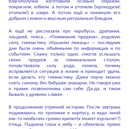
благополучно изготовили особым образом,
покрасили, избили, а потом и утопили (!крокодила!
утопили!) в озере. А потом ещё и помянули его
добрым словом и вкусным ритуальным блюдом.
А ещё не рассказала про чаробусы, драпанки,
злыдней, пояса…
«Поминание предков», родовую
силу, гимнастику «Крыжем ляжаць» — последние
дни были очень объёмными по информации и по
событиям. Скажу только одно: смогла услышать
своих предков за поминальным столом,
почувствовала силу рода, поняла, почему
исправляется ситуация в жизни и приходит удача,
если делать эту гимнастику. Даже порчу можно
снять самому, без бабушек-знахарок. Не говоря уже
о правке позвоночника сам себе. Да-да, и такое
бывало у древних славян.
В продолжение утренней истории. После завтрака
поднимаюсь по тропинке к корпусу, и надо мной
как-то необычно громко кричит(а может курлычет?)
птица. Подняла глаза к небу – и обомлела: прямо