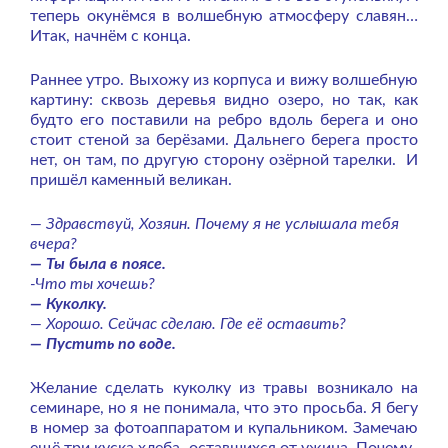
теперь окунёмся в волшебную атмосферу славян…
Итак, начнём с конца.
Раннее утро. Выхожу из корпуса и вижу волшебную
картину: сквозь деревья видно озеро, но так, как
будто его поставили на ребро вдоль берега и оно
стоит стеной за берёзами. Дальнего берега просто
нет, он там, по другую сторону озёрной тарелки. И
пришёл каменный великан.
— Здравствуй, Хозяин. Почему я не услышала тебя
вчера?
— Ты была в поясе.
-Что ты хочешь?
— Куколку.
— Хорошо. Сейчас сделаю. Где её оставить?
— Пустить по воде.
Желание сделать куколку из травы возникало на
семинаре, но я не понимала, что это просьба. Я бегу
в номер за фотоаппаратом и купальником. Замечаю
ещё три куска хлеба, оставшихся от ужина. Почему-