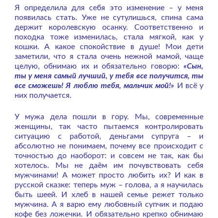
Я определила для себя это изменение – у меня
появилась стать. Уже не сутулишься, спина сама
держит королевскую осанку. Соответственно и
походка тоже изменилась, стала мягкой, как у
кошки. А какое спокойствие в душе! Мои дети
заметили, что я стала очень нежной мамой, чаще
целую, обнимаю их и обязательно говорю:
«Сын,
ты у меня самый лучший, у тебя все получится, ты
все сможешь! Я люблю тебя, мальчик мой!»
И всё у
них получается.
У мужа дела пошли в гору. Мы, современные
женщины, так
часто пытаемся контролировать
ситуацию с работой, деньгами супруга – и
абсолютно не понимаем, почему все происходит с
точностью до наоборот: и совсем не так, как бы
хотелось. Мы не даём им почувствовать себя
мужчинами! А может просто любить их? И как в
русской сказке: теперь муж – голова, а я научилась
быть шеей. И хлеб в нашей семье режет только
мужчина. А я варю ему любовный супчик и подаю
кофе без ложечки. И обязательно крепко обнимаю