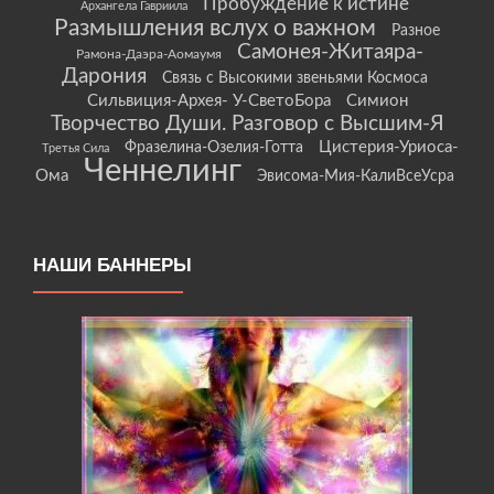
Пробуждение к истине
Архангела Гавриила
Размышления вслух о важном
Разное
Самонея-Житаяра-
Рамона-Даэра-Аомаумя
Дарония
Связь с Высокими звеньями Космоса
Сильвиция-Архея- У-СветоБора
Симион
Творчество Души. Разговор с Высшим-Я
Цистерия-Уриоса-
Фразелина-Озелия-Готта
Третья Сила
Ченнелинг
Ома
Эвисома-Мия-КалиВсеУсра
НАШИ БАННЕРЫ