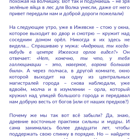
похожая на волчишку. Вот так и подумаешь – не зря
зелёные яйца в лес для Волка унесли, даже от него
привет передали нам и доброй дороги пожелали)
На следующее утро, уже в Ижевске – стою у окна,
которое выходит во двор и смотрю — кружит над
соседним домом орёл. Никогда я их здесь не
видела… Спрашиваю у мужа:
«Андрюша, ты когда-
нибудь в центре Ижевска орлов видел?
» Он
отвечает:
«Нет, конечно, ты что, у тебя
галлюцинации – это, наверное, ворона большая
была».
А через полчаса, в другой комнате, окно
которой выходит на одну из центральных
магистралей города – снова наблюдали, уже
вдвоём, молча и в изумлении – орла, который
кружил над улицей большого города и передавал
нам добрую весть от богов (или от наших предков?)
Почему же мы так вот всё забыли? Да, знаю,
древние восточные практики сильны и мудры. И
сама занималась более двадцати лет, чтобы
поддержать свою спинку в порядке. Но — найдите