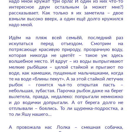
надо мной кружат три орла! И один из них что-то
интересное двум остальным (а может мне?)
рассказывает. Как только я их заметила – двое
взмыли высоко вверх, а один ещё долго кружился
надо мной.
Идём на пляж всей семьёй, последний раз
искупаться перед отъездом. Смотрим на
потрясающе красивую природу, прозрачную воду,
которая никогда не цветёт – такое уж здесь
волшебное место. И вдруг – из воды выпрыгивают
мелкие рыбёшки – целой стайкой и прыгают по
воде, как камешки, пущенные мальчишками, когда
те на воде «блины пекут». А за этой стайкой летучих
рыбок – гонится чья-то открытая пасть –
небольшая, зубастая. Парочка рыбок даже на берег
вылетела, правда, недалеко: попрыгали немножко
и до водички допрыгали. А от берега долго не
отплывали – боялись. То ли щуренка-подростка, а
то ли Яшу нашего…
А провожала нас Лолка – смешная собачка,