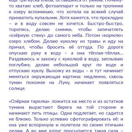
то хватаю хлеб, фотоаппарат и только на тропинке
к озеру вспоминаю, что хотела на всякий случай
прихватить купальник. Хотя кажется, что прохладно
– и в воду совсем не хочется. Быстро-быстро,
торопясь, делаю снимки, чтобы запечатлеть
«озёрную стену» до самого неба. Потом «кормлю»
озеро хлебом. Делаю куколку из травы и иду на
причал, чтобы бросить её оттуда. По дороге
опускаю руку в воду – а она тёплая-тёплая…
Раздеваюсь и захожу с куколкой в воду, заплываю
поглубже, делаю небольшой круг по воде и
отпускаю куклу. Выхожу из воды – и тут начинает
меняться окружающая картина: медленно, сквозь
туман похожее на Луну, начинает появляться
солнце.
«Озёрная тарелка» ложится на место и из остатков
тумана вырастают берега на той стороне и
начинают петь птицы. Одна подлетает, но садится
не близко. Только успеваю сфотографировать её: и
она уже вспорхнула и полетела по своим птичьим
делам. А во мне вдруг просыпается такая сила –