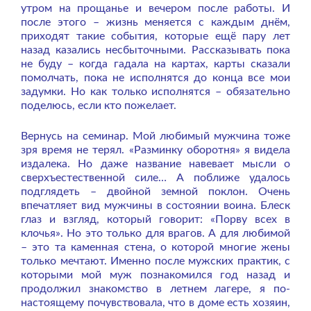
утром на прощанье и вечером после работы. И
после этого – жизнь меняется с каждым днём,
приходят такие события, которые ещё пару лет
назад казались несбыточными. Рассказывать пока
не буду – когда гадала на картах, карты сказали
помолчать, пока не исполнятся до конца все мои
задумки. Но как только исполнятся – обязательно
поделюсь, если кто пожелает.
Вернусь на семинар. Мой любимый мужчина тоже
зря время не терял. «Разминку оборотня» я видела
издалека. Но даже название навевает мысли о
сверхъестественной силе… А поближе удалось
подглядеть – двойной земной поклон. Очень
впечатляет вид мужчины в состоянии воина. Блеск
глаз и взгляд, который говорит: «Порву всех в
клочья». Но это только для врагов. А для любимой
– это та каменная стена, о которой многие жены
только мечтают. Именно после мужских практик, с
которыми мой муж познакомился год назад и
продолжил знакомство в летнем лагере, я по-
настоящему почувствовала, что в доме есть хозяин,