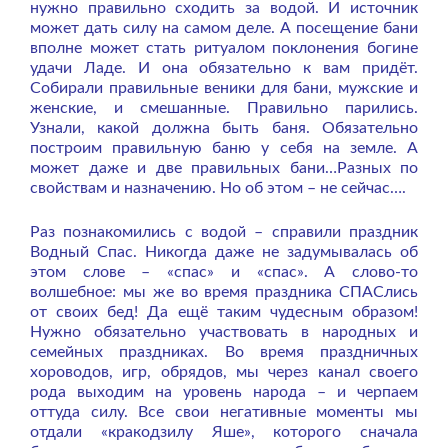
нужно правильно сходить за водой. И источник
может дать силу на самом деле. А посещение бани
вполне может стать ритуалом поклонения богине
удачи Ладе. И она обязательно к вам придёт.
Собирали правильные веники для бани, мужские и
женские, и смешанные. Правильно парились.
Узнали, какой должна быть баня. Обязательно
построим правильную баню у себя на земле. А
может даже и две правильных бани…Разных по
свойствам и назначению. Но об этом – не сейчас….
Раз познакомились с водой – справили праздник
Водный Спас. Никогда даже не задумывалась об
этом слове – «спас» и «спас». А слово-то
волшебное: мы же во время праздника СПАСлись
от своих бед! Да ещё таким чудесным образом!
Нужно обязательно участвовать в народных и
семейных праздниках. Во время праздничных
хороводов, игр, обрядов, мы через канал своего
рода выходим на уровень народа – и черпаем
оттуда силу. Все свои негативные моменты мы
отдали «кракодзилу Яше», которого сначала