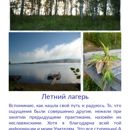
Летний лагерь
Вспоминаю, как нашла свой путь и радуюсь. То, что
ощущения были совершенно другие, нежели при
занятии предыдущими практиками, назовём их
неславянскими. Хотя я благодарна всей той
информации и моим Учителям. Это все ступеньки) А