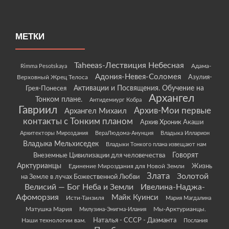
МЕТКИ
Taheeas-Лествиция Небесная
Rimma Pesotskaya
Адама-
Адония-Невея-Соломея
Азулия-
Верховный Жрец Телоса
Грея-Понесея
Активации и Посвящения. Обучение на
Архангел
Тонком плане.
Антидемиург Кобра
Гавриил
Архив-Мои первые
Архангел Михаил
контакты с Тонким планом
Архив Хроник Акаши
Архитекторы Мироздания
ВераЛюдома-Анунция
Владыка Илларион
Владыка Мельхиседек
Владыки Тонкого плана извещают нам
Говорят
Внеземные Цивилизации для человечества
Арктурианцы
Жизнь
Единение Мироздания для Новой Земли
Злата
Золотой
на Земле в лучах Божественной Любви
Велисий — Бог Неба и Земли
Ивелина-Наджа-
Афоморзия
Майк Куинси
Исти-Танзиля
Мария Магдалина
Матушка Мария
Мы-Арктурианцы.
Милузина-Энигма-Илания
Наши технологии вам.
Наталья - СССР - Даэманта
Послания