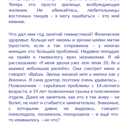
Теперь это просто зрелище, возбуждающее
желание. Не обижайтесь, любительницы
восточных танцев – я могу ошибаться – это моё
мнение.
Что дал мне год занятий гимнастикой? Физическое
здоровье: больше нет миомы и эрозии шейки матки
(простите, если я так откровенна – у многих
женщин это большая проблема). Недавно попадаю
на приём к гинекологу, врач незнакомая. Я ей
рассказываю:
«У меня эрозия уже лет этак 20, да и
миомка небольшая растёт».
Она смотрит меня и
говорит:
«Врёшь. Эрозии никакой нет и матка как у
девочки».
Я сама доктор, поэтому очень удивилась…
Позвоночник – серьёзные проблемы с 14-летнего
возраста, в 19 лет позвоночная грыжа в поясничном
отделе. Даже не заметила, как это я так живу – не
болит, не ноет и сгибается замечательно. Знакомые,
с которыми давно не виделась, говорят:
помолодела, посвежела, похорошела – и ещё что-
то изменилось – но что?