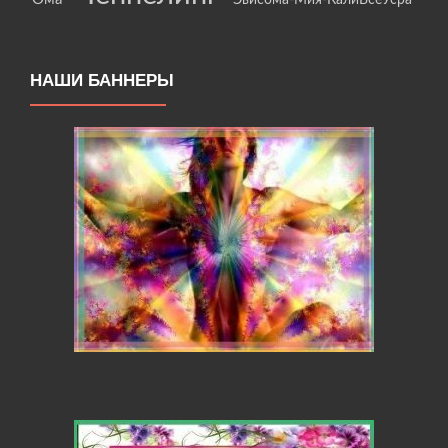
Эвисома-Мия-КалиВсеУсра
НАШИ БАННЕРЫ