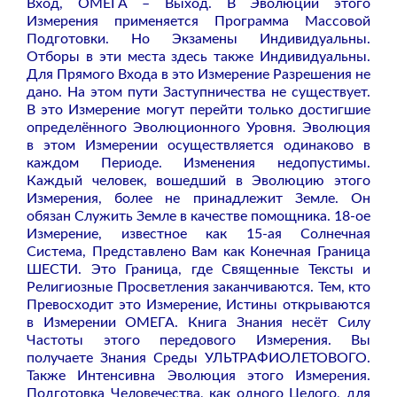
Вход, ОМЕГА – Выход. В Эволюции этого
Измерения применяется Программа Массовой
Подготовки. Но Экзамены Индивидуальны.
Отборы в эти места здесь также Индивидуальны.
Для Прямого Входа в это Измерение Разрешения не
дано. На этом пути Заступничества не существует.
В это Измерение могут перейти только достигшие
определённого Эволюционного Уровня. Эволюция
в этом Измерении осуществляется одинаково в
каждом Периоде. Изменения недопустимы.
Каждый человек, вошедший в Эволюцию этого
Измерения, более не принадлежит Земле. Он
обязан Служить Земле в качестве помощника. 18-ое
Измерение, известное как 15-ая Солнечная
Система, Представлено Вам как Конечная Граница
ШЕСТИ. Это Граница, где Священные Тексты и
Религиозные Просветления заканчиваются. Тем, кто
Превосходит это Измерение, Истины открываются
в Измерении ОМЕГА. Книга Знания несёт Силу
Частоты этого передового Измерения. Вы
получаете Знания Среды УЛЬТРАФИОЛЕТОВОГО.
Также Интенсивна Эволюция этого Измерения.
Подготовка Человечества, как одного Целого, для