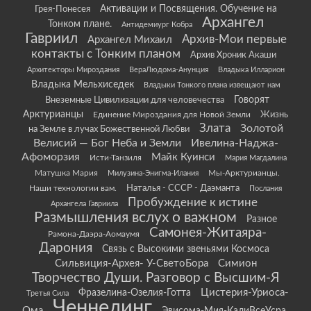
Грея-Понесея
Активации и Посвящения. Обучение на
Архангел
Тонком плане.
Антидемиург Кобра
Гавриил
Архив-Мои первые
Архангел Михаил
контакты с Тонким планом
Архив Хроник Акаши
Архитекторы Мироздания
ВераЛюдома-Анунция
Владыка Илларион
Владыка Мельхиседек
Владыки Тонкого плана извещают нам
Говорят
Внеземные Цивилизации для человечества
Арктурианцы
Жизнь
Единение Мироздания для Новой Земли
Злата
Золотой
на Земле в лучах Божественной Любви
Велисий — Бог Неба и Земли
Ивелина-Наджа-
Афоморзия
Майк Куинси
Исти-Танзиля
Мария Магдалина
Матушка Мария
Мы-Арктурианцы.
Милузина-Энигма-Илания
Наши технологии вам.
Наталья - СССР - Даэманта
Послания
Пробуждение к истине
Архангела Гавриила
Размышления вслух о важном
Разное
Самонея-Житаяра-
Рамона-Даэра-Аомаумя
Дарония
Связь с Высокими звеньями Космоса
Сильвиция-Архея- У-СветоБора
Симион
Творчество Души. Разговор с Высшим-Я
Цистерия-Уриоса-
Фразелина-Озелия-Готта
Третья Сила
Ченнелинг
Ома