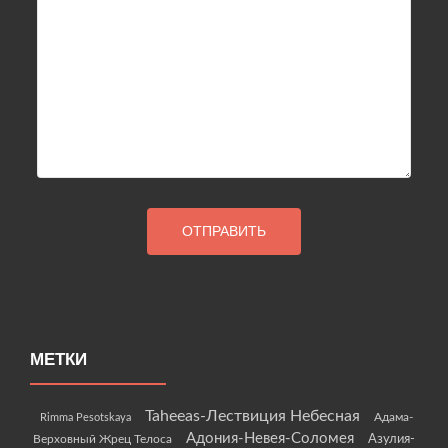
МЕТКИ
Taheeas-Лествиция Небесная
Rimma Pesotskaya
Адама-
Адония-Невея-Соломея
Азулия-
Верховный Жрец Телоса