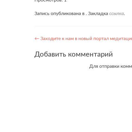
Просмотров: 1
Запись опубликована в . Закладка
ссылка
.
Навигация
←
Заходите к нам в новый портал медитаци
по
Добавить комментарий
записям
Для отправки ком