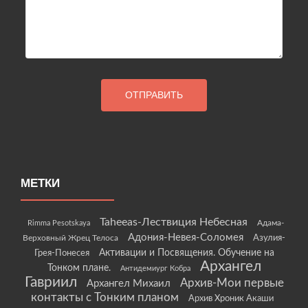
МЕТКИ
Taheeas-Лествиция Небесная
Rimma Pesotskaya
Адама-
Адония-Невея-Соломея
Азулия-
Верховный Жрец Телоса
Грея-Понесея
Активации и Посвящения. Обучение на
Архангел
Тонком плане.
Антидемиург Кобра
Гавриил
Архив-Мои первые
Архангел Михаил
контакты с Тонким планом
Архив Хроник Акаши