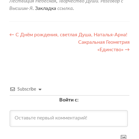
Лествиция Небесная
,
Творчество Души. Разговор с
Высшим-Я
. Закладка
ссылка
.
Навигация
←
С Днём рождения, светлая Душа, Наталья-Арна!
Сакральная Геометрия
по
«Единство»
→
записям
Subscribe
Войти с: