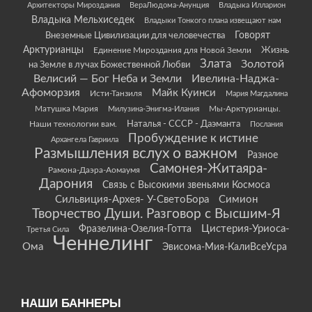
Архитекторы Мироздания
ВераЛюдома-Анунция
Владыка Илларион
Владыка Мельхиседек
Владыки Тонкого плана извещают нам
Говорят
Внеземные Цивилизации для человечества
Арктурианцы
Жизнь
Единение Мироздания для Новой Земли
Злата
Золотой
на Земле в лучах Божественной Любви
Велисий — Бог Неба и Земли
Ивелина-Наджа-
Афоморзия
Майк Куинси
Исти-Танзиля
Мария Магдалина
Матушка Мария
Мы-Арктурианцы.
Милузина-Энигма-Илания
Наши технологии вам.
Наталья - СССР - Даэманта
Послания
Пробуждение к истине
Архангела Гавриила
Размышления вслух о важном
Разное
Самонея-Житаяра-
Рамона-Даэра-Аомаумя
Дарония
Связь с Высокими звеньями Космоса
Сильвиция-Архея- У-СветоБора
Симион
Творчество Души. Разговор с Высшим-Я
Цистерия-Уриоса-
Фразелина-Озелия-Готта
Третья Сила
Ченнелинг
Ома
Эвисома-Мия-КалиВсеУсра
НАШИ БАННЕРЫ