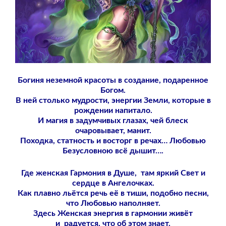
Богиня неземной красоты в создание, подаренное
Богом.
В ней столько мудрости, энергии Земли, к
оторые в
рождении напитало.
И магия в задумчивых глазах, чей блеск
очаровывает, манит.
Походка, статность и восторг в речах…
Любовью
Безусловною всё дышит….
Где женская Гармония в Душе,
там яркий Свет и
сердце в Ангелочках.
Как плавно льётся речь её в тиши, п
одобно песни,
что Любовью наполняет.
Здесь Женская энергия в гармонии живёт
и
радуется, что об этом знает.