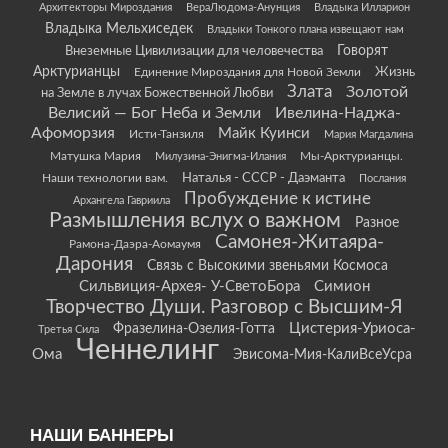
Архитекторы Мироздания
ВераЛюдома-Анунция
Владыка Илларион
Владыка Мельхиседек
Владыки Тонкого плана извещают нам
Говорят
Внеземные Цивилизации для человечества
Арктурианцы
Жизнь
Единение Мироздания для Новой Земли
Злата
Золотой
на Земле в лучах Божественной Любви
Велисий — Бог Неба и Земли
Ивелина-Наджа-
Афоморзия
Майк Куинси
Исти-Танзиля
Мария Магдалина
Матушка Мария
Мы-Арктурианцы.
Милузина-Энигма-Илания
Наши технологии вам.
Наталья - СССР - Даэманта
Послания
Пробуждение к истине
Архангела Гавриила
Размышления вслух о важном
Разное
Самонея-Житаяра-
Рамона-Даэра-Аомаумя
Дарония
Связь с Высокими звеньями Космоса
Сильвиция-Архея- У-СветоБора
Симион
Творчество Души. Разговор с Высшим-Я
Цистерия-Уриоса-
Фразелина-Озелия-Готта
Третья Сила
Ченнелинг
Ома
Эвисома-Мия-КалиВсеУсра
НАШИ БАННЕРЫ