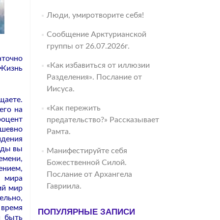
Люди, умиротворите себя!
Сообщение Арктурианской
группы от 26.07.2026г.
аточно
«Как избавиться от иллюзии
 Жизнь
Разделения». Послание от
Иисуса.
щаете.
«Как пережить
его на
роцент
предательство?» Рассказывает
ушевно
Рамта.
идения
жды вы
Манифестируйте себя
емени,
Божественной Силой.
ением,
Послание от Архангела
, мира
Гавриила.
ий мир
ельно,
 время
ПОПУЛЯРНЫЕ ЗАПИСИ
и быть