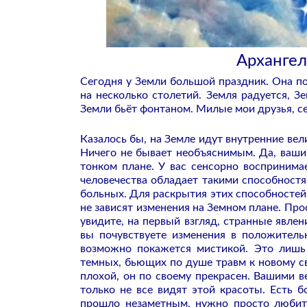
Архангел
Сегодня у Земли большой праздник. Она по
на несколько столетий. Земля радуется, 
Земли бьёт фонтаном. Милые мои друзья, сег
Казалось бы, на Земле идут внутренние ве
Ничего не бывает необъяснимым. Да, ваши
тонком плане. У вас сенсорно воспринима
человечества обладает такими способностя
больных. Для раскрытия этих способностей 
не зависят изменения на Земном плане. Про
увидите, на первый взгляд, странные явле
вы почувствуете изменения в положитель
возможно покажется мистикой. Это лишь 
темных, бьющих по душе травм к новому св
плохой, он по своему прекрасен. Вашими 
только не все видят этой красоты. Есть 
прошло незаметным, нужно просто любит