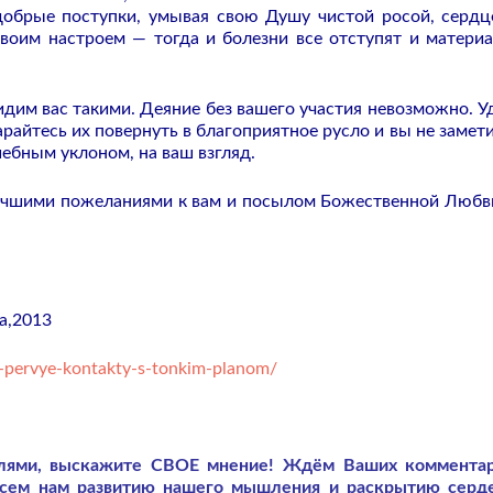
обрые поступки, умывая свою Душу чистой росой, сердц
своим настроем — тогда и болезни все отступят и матери
идим вас такими. Деяние без вашего участия невозможно. У
айтесь их повернуть в благоприятное русло и вы не замети
ебным уклоном, на ваш взгляд.
лучшими пожеланиями к вам и посылом Божественной Любви
а,2013
-pervye-kontakty-s-tonkim-planom/
слями, выскажите СВОЕ мнение! Ждём Ваших коммента
всем нам развитию нашего мышления и раскрытию серд