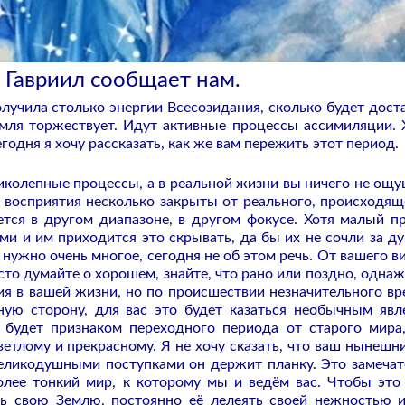
 Гавриил сообщает нам.
лучила столько энергии Всесозидания, сколько будет дост
Земля торжествует. Идут активные процессы ассимиляции.
одня я хочу рассказать, как же вам пережить этот период.
ликолепные процессы, а в реальной жизни вы ничего не ощу
 восприятия несколько закрыты от реального, происходящ
ется в другом диапазоне, в другом фокусе. Хотя малый п
ми и им приходится это скрывать, да бы их не сочли за д
нужно очень многое, сегодня не об этом речь. От вашего в
сто думайте о хорошем, знайте, что рано или поздно, одна
ния в вашей жизни, но по происшествии незначительного вр
ную сторону, для вас это будет казаться необычным явл
будет признаком переходного периода от старого мира
етлому и прекрасному. Я не хочу сказать, что ваш нынешн
великодушными поступками он держит планку. Это замечат
более тонкий мир, к которому мы и ведём вас. Чтобы это
ь свою Землю, постоянно её лелеять своей нежностью 