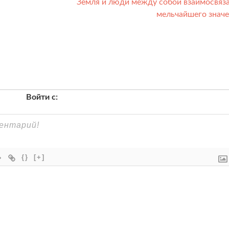
Земля и люди между собой взаимосвяз
мельчайшего знач
Войти с:
{}
[+]