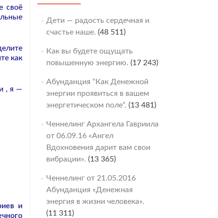
е своё
альные
Дети — радость сердечная и
счастье наше.
(48 511)
делите
Как вы будете ощущать
те как
повышенную энергию.
(17 243)
Абунданция “Как Денежной
 , я —
энергии проявиться в вашем
энергетическом поле“.
(13 481)
Ченнелинг Архангела Гавриила
от 06.09.16 «Ангел
Вдохновения дарит вам свои
вибрации».
(13 365)
Ченнелинг от 21.05.2016
Абунданция «Денежная
энергия в жизни человека».
риев и
(11 311)
ечного