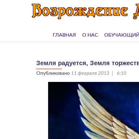
Перейти
к
ГЛАВНАЯ
О НАС
ОБУЧАЮЩИЙ
содержимому
Земля радуется, Земля торжеств
Опубликовано
11 февраля 2013 | 6:10