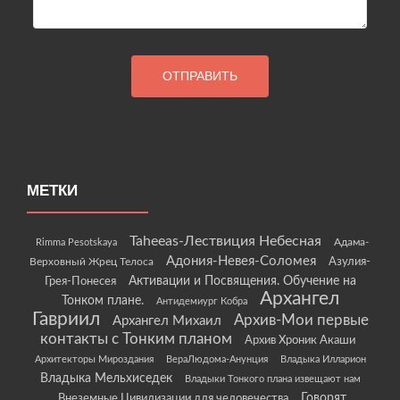
МЕТКИ
Taheeas-Лествиция Небесная
Rimma Pesotskaya
Адама-
Адония-Невея-Соломея
Азулия-
Верховный Жрец Телоса
Грея-Понесея
Активации и Посвящения. Обучение на
Архангел
Тонком плане.
Антидемиург Кобра
Гавриил
Архив-Мои первые
Архангел Михаил
контакты с Тонким планом
Архив Хроник Акаши
Архитекторы Мироздания
ВераЛюдома-Анунция
Владыка Илларион
Владыка Мельхиседек
Владыки Тонкого плана извещают нам
Говорят
Внеземные Цивилизации для человечества