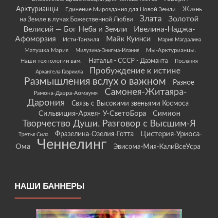
Арктурианцы
Жизнь
Единение Мироздания для Новой Земли
Злата
Золотой
на Земле в лучах Божественной Любви
Велисий — Бог Неба и Земли
Ивелина-Наджа-
Афоморзия
Майк Куинси
Исти-Танзиля
Мария Магдалина
Матушка Мария
Мы-Арктурианцы.
Милузина-Энигма-Илания
Наши технологии вам.
Наталья - СССР - Даэманта
Послания
Пробуждение к истине
Архангела Гавриила
Размышления вслух о важном
Разное
Самонея-Житаяра-
Рамона-Даэра-Аомаумя
Дарония
Связь с Высокими звеньями Космоса
Сильвиция-Архея- У-СветоБора
Симион
Творчество Души. Разговор с Высшим-Я
Цистерия-Уриоса-
Фразелина-Озелия-Готта
Третья Сила
Ченнелинг
Ома
Эвисома-Мия-КалиВсеУсра
НАШИ БАННЕРЫ