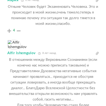
мария
8 лет назад
Отныне Человек будет Экзаменовать Человека. Это и
происходит в моей жизни,очень тяжело,теперь я
понимаю почему эта ситуация так долго тянется в
моей жизни,спасибо.
4
Alfir Ishemgulov
8 лет назад
В отношениях между Верховными Сознаниями (если
конечно нас можно приписать таковыми) и
Представителями Духовенства негативные события
начинают проявляться… приходится не обостряя
ситуации ловировать, а иногда вообще прекращать
диалог… БлагоДарю Вселенской Целостности без
вмешательства открыли возможность нам управлять
собой, гасить негативы…
Для того чтобы Человечество стало более