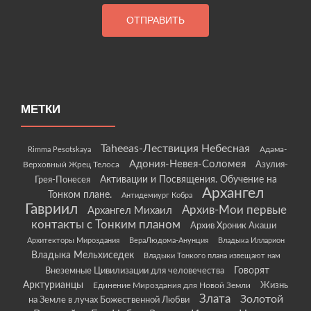
МЕТКИ
Taheeas-Лествиция Небесная
Rimma Pesotskaya
Адама-
Адония-Невея-Соломея
Азулия-
Верховный Жрец Телоса
Грея-Понесея
Активации и Посвящения. Обучение на
Архангел
Тонком плане.
Антидемиург Кобра
Гавриил
Архив-Мои первые
Архангел Михаил
контакты с Тонким планом
Архив Хроник Акаши
Архитекторы Мироздания
ВераЛюдома-Анунция
Владыка Илларион
Владыка Мельхиседек
Владыки Тонкого плана извещают нам
Говорят
Внеземные Цивилизации для человечества
Арктурианцы
Жизнь
Единение Мироздания для Новой Земли
Злата
Золотой
на Земле в лучах Божественной Любви