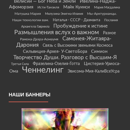
Велисий — Бог Неба и Земли
Ивелина-Наджа-
Афоморзия
Майк Куинси
Исти-Танзиля
Мария Магдалина
Матушка Мария
Мы-Арктурианцы.
Милузина-Энигма-Илания
Наши технологии вам.
Наталья - СССР - Даэманта
Послания
Пробуждение к истине
Архангела Гавриила
Размышления вслух о важном
Разное
Самонея-Житаяра-
Рамона-Даэра-Аомаумя
Дарония
Связь с Высокими звеньями Космоса
Сильвиция-Архея- У-СветоБора
Симион
Творчество Души. Разговор с Высшим-Я
Цистерия-Уриоса-
Фразелина-Озелия-Готта
Третья Сила
Ченнелинг
Ома
Эвисома-Мия-КалиВсеУсра
НАШИ БАННЕРЫ