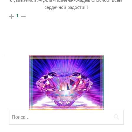
к уважаемой Ачулла -Тасачена-Амадея! Спосибо! Всем
сердечной радости!!!
1
Найти: