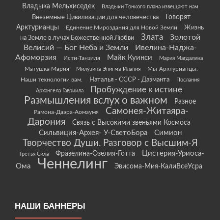
Владыка Мельхиседек
Владыки Тонкого плана извещают нам
Говорят
Внеземные Цивилизации для человечества
Арктурианцы
Жизнь
Единение Мироздания для Новой Земли
Злата
Золотой
на Земле в лучах Божественной Любви
Велисий — Бог Неба и Земли
Ивелина-Наджа-
Афоморзия
Майк Куинси
Исти-Танзиля
Мария Магдалина
Матушка Мария
Мы-Арктурианцы.
Милузина-Энигма-Илания
Наши технологии вам.
Наталья - СССР - Даэманта
Послания
Пробуждение к истине
Архангела Гавриила
Размышления вслух о важном
Разное
Самонея-Житаяра-
Рамона-Даэра-Аомаумя
Дарония
Связь с Высокими звеньями Космоса
Сильвиция-Архея- У-СветоБора
Симион
Творчество Души. Разговор с Высшим-Я
Цистерия-Уриоса-
Фразелина-Озелия-Готта
Третья Сила
Ченнелинг
Ома
Эвисома-Мия-КалиВсеУсра
НАШИ БАННЕРЫ