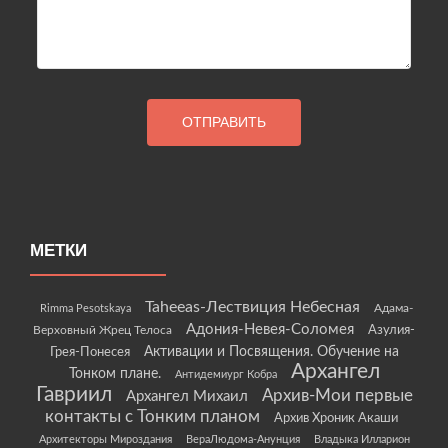
МЕТКИ
Taheeas-Лествиция Небесная
Rimma Pesotskaya
Адама-
Адония-Невея-Соломея
Азулия-
Верховный Жрец Телоса
Грея-Понесея
Активации и Посвящения. Обучение на
Архангел
Тонком плане.
Антидемиург Кобра
Гавриил
Архив-Мои первые
Архангел Михаил
контакты с Тонким планом
Архив Хроник Акаши
Архитекторы Мироздания
ВераЛюдома-Анунция
Владыка Илларион