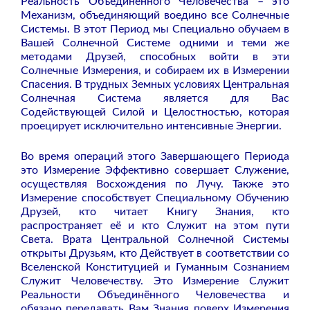
Реальность Объединённого Человечества – это
Механизм, объединяющий воедино все Солнечные
Системы. В этот Период мы Специально обучаем в
Вашей Солнечной Системе одними и теми же
методами Друзей, способных войти в эти
Солнечные Измерения, и собираем их в Измерении
Спасения. В трудных Земных условиях Центральная
Солнечная Система является для Вас
Содействующей Силой и Целостностью, которая
проецирует исключительно интенсивные Энергии.
Во время операций этого Завершающего Периода
это Измерение Эффективно совершает Служение,
осуществляя Восхождения по Лучу. Также это
Измерение способствует Специальному Обучению
Друзей, кто читает Книгу Знания, кто
распространяет её и кто Служит на этом пути
Света. Врата Центральной Солнечной Системы
открыты Друзьям, кто Действует в соответствии со
Вселенской Конституцией и Гуманным Сознанием
Служит Человечеству. Это Измерение Служит
Реальности Объединённого Человечества и
обязано передавать Вам Знания поверх Измерения