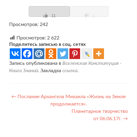
11
1
Просмотров: 242
Просмотров:
2 622
Поделитесь записью в соц. сетях
Запись опубликована в
Вселенская Конституция -
Книга Знаний
. Закладка
ссылка
.
Навигация
←
Послание Архангела Михаила «Жизнь на Земле
продолжается».
по
Планетарное творчество
записям
от 06.06.17г.
→