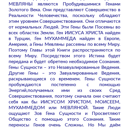
МЕВЛЯНЫ являются Пробудившимися Генами
Золотого Века. Они представляют Совершенство в
Реальности Человечества, поскольку обладают
этим уровнем Совершенствования. Они отличаются
от нормальных Людей. Эти Гены были Посеяны во
всех областях Земли. Ген ИИСУСА ХРИСТА найден
в Турции, Ген МУХАММЕДА найден в Европе,
Америке, а Гены Мевляны рассеяны по всему Миру.
Поэтому Главы этой Книги распространяются по
всему Миру. Посредством этого Истина будет
передана и будет обретено необходимое Сознание.
Гены Сущности – это Незавуалированные Ведения.
Другие Гены – это Завуалированные Ведения,
раскрывающиеся со временем. Гены Сущности
пробуждаются постепенно с помощью
Энергий,получаемых ими из своих Сред
Совершенствования, поэтому сначала они считают
себя как бы ИИСУСОМ ХРИСТОМ, МОИСЕЕМ,
МУХАММЕДОМ или МЕВЛЯНОЙ. Такие Люди
ощущают Зов Гена Сущности и Просветляют
Общество с помощью этого Сознания. Такие
переносы Генов очень Сложны. Но Мы даём