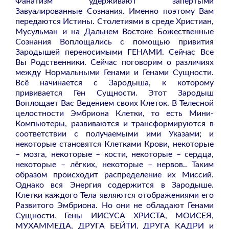
Фанатизм удерживают запертыми
Завуалированные Сознания. Именно поэтому Вам
передаются Истины. Столетиями в среде Христиан,
Мусульман и на Дальнем Востоке Божественные
Сознания Воплощались с помощью привития
Зародышей переносимыми ГЕНАМИ. Сейчас Все
Вы Родственники. Сейчас поговорим о различиях
между Нормальными Генами и Генами Сущности.
Всё начинается с Зародыша, к которому
прививается Ген Сущности. Этот Зародыш
Воплощает Вас Ведением своих Клеток. В Телесной
целостности Эмбриона Клетки, то есть Мини-
Компьютеры, развиваются и трансформируются в
соответствии с получаемыми ими Указами; и
некоторые становятся Клетками Крови, некоторые
– мозга, некоторые – кости, некоторые – сердца,
некоторые – лёгких, некоторые – нервов.. Таким
образом происходит распределение их Миссий.
Однако вся Энергия содержится в Зародыше.
Клетки каждого Тела являются отображениями его
Развитого Эмбриона. Но они не обладают Генами
Сущности. Гены ИИСУСА ХРИСТА, МОИСЕЯ,
МУХАММЕДА, ДРУГА БЕЙТИ, ДРУГА КАДРИ и