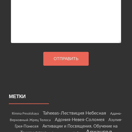
МЕТКИ
Taheeas-Лествиция Небесная
Rimma Pesotskaya
Адама-
Адония-Невея-Соломея
Азулия-
Верховный Жрец Телоса
Грея-Понесея
Активации и Посвящения. Обучение на