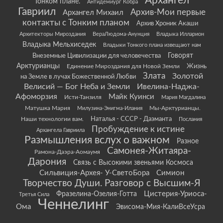
Архангел
Тонком плане.
Антидемиург Кобра
Гавриил
Архив-Мои первые
Архангел Михаил
контакты с Тонким планом
Архив Хроник Акаши
Архитекторы Мироздания
ВераЛюдома-Анунция
Владыка Илларион
Владыка Мельхиседек
Владыки Тонкого плана извещают нам
Говорят
Внеземные Цивилизации для человечества
Арктурианцы
Жизнь
Единение Мироздания для Новой Земли
Злата
Золотой
на Земле в лучах Божественной Любви
Велисий — Бог Неба и Земли
Ивелина-Наджа-
Афоморзия
Майк Куинси
Исти-Танзиля
Мария Магдалина
Матушка Мария
Мы-Арктурианцы.
Милузина-Энигма-Илания
Наши технологии вам.
Наталья - СССР - Даэманта
Послания
Пробуждение к истине
Архангела Гавриила
Размышления вслух о важном
Разное
Самонея-Житаяра-
Рамона-Даэра-Аомаумя
Дарония
Связь с Высокими звеньями Космоса
Сильвиция-Архея- У-СветоБора
Симион
Творчество Души. Разговор с Высшим-Я
Цистерия-Уриоса-
Фразелина-Озелия-Готта
Третья Сила
Ченнелинг
Ома
Эвисома-Мия-КалиВсеУсра