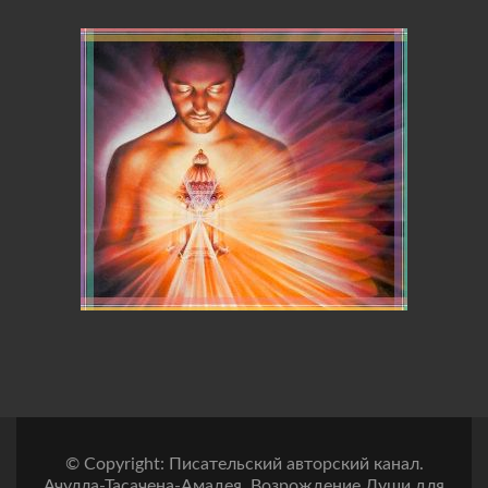
© Copyright: Писательский авторский канал.
Ачулла-Тасачена-Амадея, Возрождение Души для