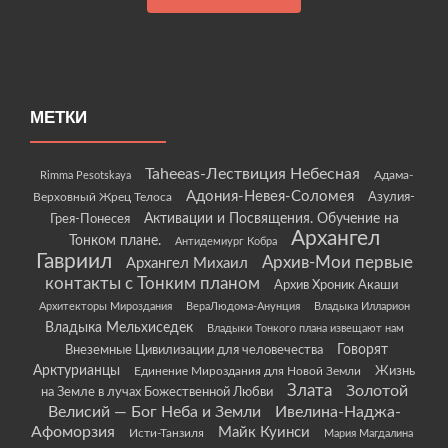
МЕТКИ
Taheeas-Лествиция Небесная
Rimma Pesotskaya
Адама-
Адония-Невея-Соломея
Азулия-
Верховный Жрец Телоса
Грея-Понесея
Активации и Посвящения. Обучение на
Архангел
Тонком плане.
Антидемиург Кобра
Гавриил
Архив-Мои первые
Архангел Михаил
контакты с Тонким планом
Архив Хроник Акаши
Архитекторы Мироздания
ВераЛюдома-Анунция
Владыка Илларион
Владыка Мельхиседек
Владыки Тонкого плана извещают нам
Говорят
Внеземные Цивилизации для человечества
Арктурианцы
Жизнь
Единение Мироздания для Новой Земли
Злата
Золотой
на Земле в лучах Божественной Любви
Велисий — Бог Неба и Земли
Ивелина-Наджа-
Афоморзия
Майк Куинси
Исти-Танзиля
Мария Магдалина