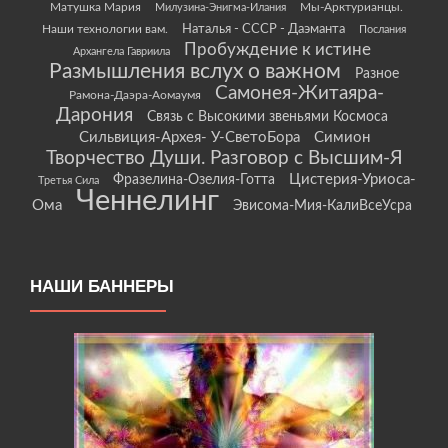
Матушка Мария
Мы-Арктурианцы.
Милузина-Энигма-Илания
Наши технологии вам.
Наталья - СССР - Даэманта
Послания
Пробуждение к истине
Архангела Гавриила
Размышления вслух о важном
Разное
Самонея-Житаяра-
Рамона-Даэра-Аомаумя
Дарония
Связь с Высокими звеньями Космоса
Сильвиция-Архея- У-СветоБора
Симион
Творчество Души. Разговор с Высшим-Я
Цистерия-Уриоса-
Фразелина-Озелия-Готта
Третья Сила
Ченнелинг
Ома
Эвисома-Мия-КалиВсеУсра
НАШИ БАННЕРЫ