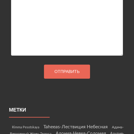
МЕТКИ
Taheeas-Лествиция Небесная
Rimma Pesotskaya
Адама-
Адония-Невея-Соломея
Азулия-
Верховный Жрец Телоса