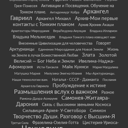
Грея-Понесея
Активации и Посвящения. Обучение на
Архангел
Тонком плане.
Антидемиург Кобра
Гавриил
Архив-Мои первые
Архангел Михаил
контакты с Тонким планом
Архив Хроник Акаши
Архитекторы Мироздания
ВераЛюдома-Анунция
Владыка Илларион
Владыка Мельхиседек
Владыки Тонкого плана извещают нам
Говорят
Внеземные Цивилизации для человечества
Арктурианцы
Жизнь
Единение Мироздания для Новой Земли
Злата
Золотой
на Земле в лучах Божественной Любви
Велисий — Бог Неба и Земли
Ивелина-Наджа-
Афоморзия
Майк Куинси
Исти-Танзиля
Мария Магдалина
Матушка Мария
Мы-Арктурианцы.
Милузина-Энигма-Илания
Наши технологии вам.
Наталья - СССР - Даэманта
Послания
Пробуждение к истине
Архангела Гавриила
Размышления вслух о важном
Разное
Самонея-Житаяра-
Рамона-Даэра-Аомаумя
Дарония
Связь с Высокими звеньями Космоса
Сильвиция-Архея- У-СветоБора
Симион
Творчество Души. Разговор с Высшим-Я
Цистерия-Уриоса-
Фразелина-Озелия-Готта
Третья Сила