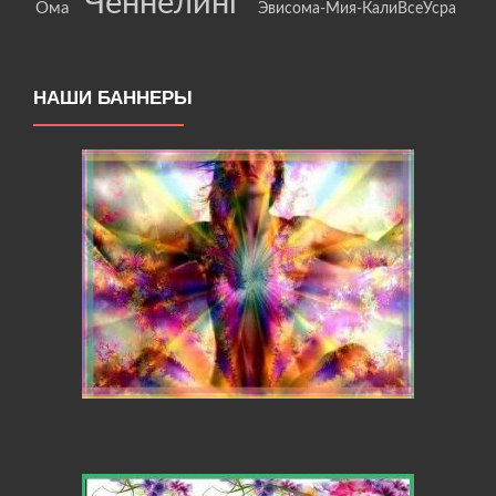
Ченнелинг
Ома
Эвисома-Мия-КалиВсеУсра
НАШИ БАННЕРЫ