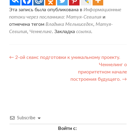
Эта запись была опубликована в
Информационные
потоки через посланника: Матуя-Севилия
и
отмечена тегом
Владыка Мельхиседек
,
Матуя-
Севилия
,
Ченнелинг
. Закладка
ссылка
.
Навигация
←
2-ой сеанс подготовки к уникальному проекту.
Ченнелинг о
по
приоритетном начале
записям
построения будущего.
→
Subscribe
Войти с: