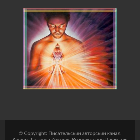
© Copyright: Писательский авторский канал.
Ачулла-Тасачена-Амадея, Возрождение Души для