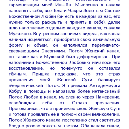
гармонизации моей Инь-Ян. Мысленно я начала
наполнять себя, все Тела и Чакры Золотым Светом
Божественной Любви (он есть в каждом из нас, его
нужно только раскрыть и принять в себе), далее
шло наполнение отдельно каждого канала, сначала
Мужского. Внутренним зрением я видела, как канал
начинал исцеляться, приобретая свою изначальную
форму и объем, он наполнялся переливчато-
сверкающими Энергиями. Потом Женский канал,
он также как и Мужской был деформирован. При
наполнении Божественной Любовью началось его
восстановление, но почему-то он оставался
тёмным. Пришла подсказка, что это страх
проявления моей Женской Сути блокирует
Энергетический Поток. Я призвала Антидемиурга
Кобру в помощь и направила более интенсивный
Поток Любви в канал, мысленно через Намерение,
освобождая себя от Страха проявления.
Проговаривая, что я принимаю свою Женскую Суть
и готова проявлять её в полном своём великолепии.
Поток Женского канала постепенно стал светиться
бледно розово-золотым цветом. Оба канала сияли,