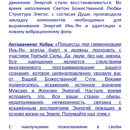
движение Энергий стало восстанавливаться. Во
время наполнения Светом Божественной Любви
Структура Элегис, с согласия Души, производила
закладку компонентов необходимых для
выравнивания Энергий Инь-Ян и адаптации к
новому вибрационному фону.
«Процессы при гармонизации
Антидемиург Кобра:
Инь-Ян, всегда будут и должны проходить с
участием Третьей Силы. Да, люди, без нас никуда.
Все нарушения являются следствием
многовекового программирования вашего
сознания, которое целенаправленно уводило вас
от Вашей Божественной Сути. Веками
подвергалось искажению истинное значение
Мужских и Женских Энергий. Настало время
исправить это. Все ваши страхи, обиды,
недопонимания, неуверенность, связана с
искажённым восприятием Энергий лежащих в
основе жизни на Земле. Подумайте над этим.»
С наилучшими пожеланиями в своём