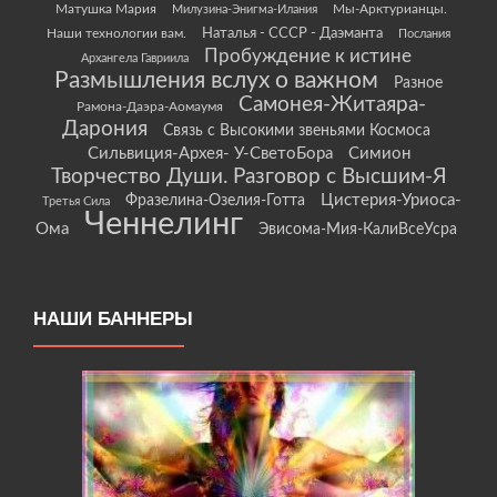
Матушка Мария
Мы-Арктурианцы.
Милузина-Энигма-Илания
Наши технологии вам.
Наталья - СССР - Даэманта
Послания
Пробуждение к истине
Архангела Гавриила
Размышления вслух о важном
Разное
Самонея-Житаяра-
Рамона-Даэра-Аомаумя
Дарония
Связь с Высокими звеньями Космоса
Сильвиция-Архея- У-СветоБора
Симион
Творчество Души. Разговор с Высшим-Я
Цистерия-Уриоса-
Фразелина-Озелия-Готта
Третья Сила
Ченнелинг
Ома
Эвисома-Мия-КалиВсеУсра
НАШИ БАННЕРЫ