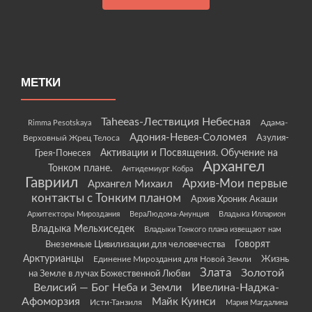
МЕТКИ
Taheeas-Лествиция Небесная
Rimma Pesotskaya
Адама-
Адония-Невея-Соломея
Азулия-
Верховный Жрец Телоса
Грея-Понесея
Активации и Посвящения. Обучение на
Архангел
Тонком плане.
Антидемиург Кобра
Гавриил
Архив-Мои первые
Архангел Михаил
контакты с Тонким планом
Архив Хроник Акаши
Архитекторы Мироздания
ВераЛюдома-Анунция
Владыка Илларион
Владыка Мельхиседек
Владыки Тонкого плана извещают нам
Говорят
Внеземные Цивилизации для человечества
Арктурианцы
Жизнь
Единение Мироздания для Новой Земли
Злата
Золотой
на Земле в лучах Божественной Любви
Велисий — Бог Неба и Земли
Ивелина-Наджа-
Афоморзия
Майк Куинси
Исти-Танзиля
Мария Магдалина