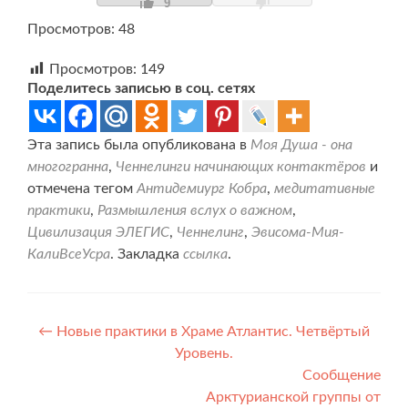
9
Просмотров: 48
Просмотров:
149
Поделитесь записью в соц. сетях
Эта запись была опубликована в
Моя Душа - она
многогранна
,
Ченнелинги начинающих контактёров
и
отмечена тегом
Антидемиург Кобра
,
медитативные
практики
,
Размышления вслух о важном
,
Цивилизация ЭЛЕГИС
,
Ченнелинг
,
Эвисома-Мия-
КалиВсеУсра
. Закладка
ссылка
.
Навигация
←
Новые практики в Храме Атлантис. Четвёртый
Уровень.
по
Сообщение
записям
Арктурианской группы от