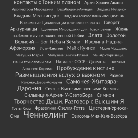
контакты с Тонким планом
Архив Хроник Акаши
Архитекторы Мироздания
ВераЛюдома-Анунция
Владыка Илларион
Владыка Мельхиседек
Владыки Тонкого плана извещают нам
Говорят
Внеземные Цивилизации для человечества
Арктурианцы
Жизнь
Единение Мироздания для Новой Земли
Злата
Золотой
на Земле в лучах Божественной Любви
Велисий — Бог Неба и Земли
Ивелина-Наджа-
Афоморзия
Майк Куинси
Исти-Танзиля
Мария Магдалина
Матушка Мария
Мы-Арктурианцы.
Милузина-Энигма-Илания
Наши технологии вам.
Наталья - СССР - Даэманта
Послания
Пробуждение к истине
Архангела Гавриила
Размышления вслух о важном
Разное
Самонея-Житаяра-
Рамона-Даэра-Аомаумя
Дарония
Связь с Высокими звеньями Космоса
Сильвиция-Архея- У-СветоБора
Симион
Творчество Души. Разговор с Высшим-Я
Цистерия-Уриоса-
Фразелина-Озелия-Готта
Третья Сила
Ченнелинг
Ома
Эвисома-Мия-КалиВсеУсра