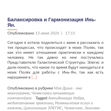
Балансировка и Гармонизация Инь-
Ян.
Опубликовано
13 июня 2026 | 17:15
Сегодня я хотела поделиться с вами и рассказать о
тех процессах, что происходят в моих Полях, так
как это имеет отношение практически к каждому
человеку. Не так давно ко мне постучались
Представители Галактической Структуры Элегис и
дали понять, что какое-то время будут находиться в
моих Полях для работы с Инь-Ян, так как есть
Читать
нарушения в
[…]
больше
проБалансировка
Опубликовано в рубрике
Моя Душа - она
и
многогранна
,
Ченнелинги начинающих
Гармонизация
контактёров
Tagged
Антидемиург Кобра
,
Инь-
медитативные практики
,
Размышления вслух о
Ян.
важном
,
Цивилизация ЭЛЕГИС
,
Ченнелинг
,
Эвисома-