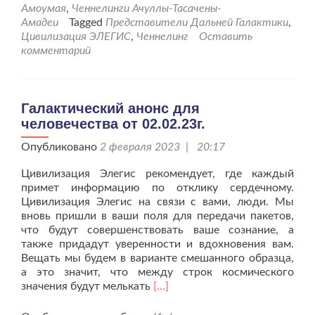
цивилизации
Амоумая
,
Ченнелинги Ачуллы-Тасачены-
Элегис
Амадеи
Tagged
Представители Дальней Галактики
,
с
Цивилизация ЭЛЕГИС
,
Ченнелинг
Оставить
новыми
комментарий
рекомендац
для
человечества
Галактический анонс для
человечества от 02.02.23г.
Опубликовано
2 февраля 2023 | 20:17
Цивилизация Элегис рекомендует, где каждый
примет информацию по отклику сердечному.
Цивилизация Элегис на связи с вами, люди. Мы
вновь пришли в ваши поля для передачи пакетов,
что будут совершенствовать ваше сознание, а
также придадут уверенности и вдохновения вам.
Вещать мы будем в варианте смешанного образца,
а это значит, что между строк космического
Читать
значения будут мелькать
[…]
больше
проГалактический