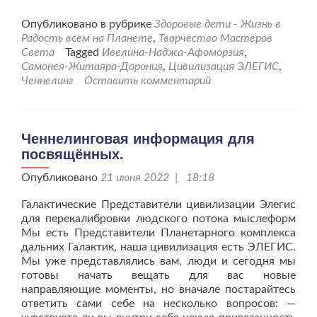
больше
проЗдоровье
Опубликовано в рубрике
Здоровые дети - Жизнь в
нашим
Радость всем на Планете
,
Творчество Мастеров
детям.
Света
Tagged
Ивелина-Наджа-Афоморзия
,
Сеанс
Самонея-Житаяра-Дарония
,
Цивилизация ЭЛЕГИС
,
от
Ченнелинг
Оставить комментарий
26.10.22г.
Ченнелинговая информация для
посвящённых.
Опубликовано
21 июня 2022 | 18:18
Галактические Представители цивилизации Элегис
для перекалибровки людского потока мыслеформ
Мы есть Представители Планетарного комплекса
дальних Галактик, наша цивилизация есть ЭЛЕГИС.
Мы уже представлялись вам, люди и сегодня мы
готовы начать вещать для вас новые
направляющие моменты, но вначале постарайтесь
ответить сами себе на несколько вопросов: —