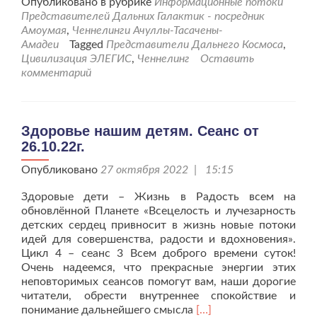
Опубликовано в рубрике
Информационные потоки
анонс
Представителей Дальних Галактик - посредник
для
Амоумая
,
Ченнелинги Ачуллы-Тасачены-
человечества
Амадеи
Tagged
Представители Дальнего Космоса
,
от
Цивилизация ЭЛЕГИС
,
Ченнелинг
Оставить
02.02.23г.
комментарий
Здоровье нашим детям. Сеанс от
26.10.22г.
Опубликовано
27 октября 2022 | 15:15
Здоровые дети – Жизнь в Радость всем на
обновлённой Планете «Всецелость и лучезарность
детских сердец привносит в жизнь новые потоки
идей для совершенства, радости и вдохновения».
Цикл 4 – сеанс 3 Всем доброго времени суток!
Очень надеемся, что прекрасные энергии этих
неповторимых сеансов помогут вам, наши дорогие
читатели, обрести внутреннее спокойствие и
Читать
понимание дальнейшего смысла
[…]