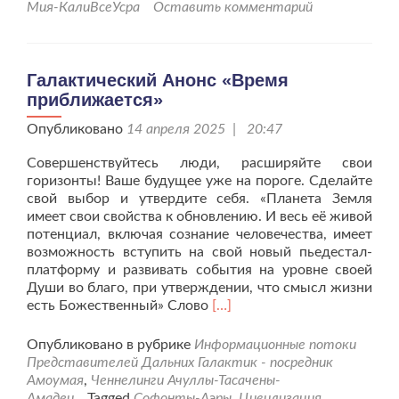
Мия-КалиВсеУсра
Оставить комментарий
Галактический Анонс «Время
приближается»
Опубликовано
14 апреля 2025 | 20:47
Совершенствуйтесь люди, расширяйте свои
горизонты! Ваше будущее уже на пороге. Сделайте
свой выбор и утвердите себя. «Планета Земля
имеет свои свойства к обновлению. И весь её живой
потенциал, включая сознание человечества, имеет
возможность вступить на свой новый пьедестал-
платформу и развивать события на уровне своей
Души во благо, при утверждении, что смысл жизни
Читать
есть Божественный» Слово
[…]
больше
проГалактический
Опубликовано в рубрике
Информационные потоки
Анонс
Представителей Дальних Галактик - посредник
«Время
Амоумая
,
Ченнелинги Ачуллы-Тасачены-
приближается»
Амадеи
Tagged
Софонты-Аэры
,
Цивилизация