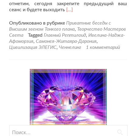
отметим, сегодня закрепите предыдущий ваш
Читать
сеанс и будете выходить
[…]
больше
про11
Опубликовано в рубрике
Приватные беседы с
сеанс
Высшим звеном Тонкого плана
,
Творчество Мастеров
с
Света
Tagged
Главный Рептилоид
,
Ивелина-Наджа-
Представителями
Афоморзия
,
Самонея-Житаяра-Дарония
,
Тонкоплановых
Цивилизация ЭЛЕГИС
,
Ченнелинг
1 комментарий
Структур.
Найти: