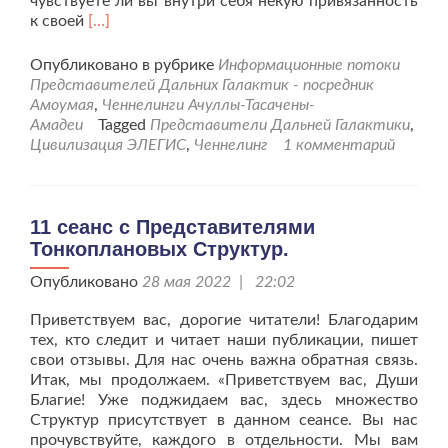
чувствуете ли вы внутри себя некую привязанность
Читать
к своей
[…]
больше
проЧеннелинговая
Опубликовано в рубрике
Информационные потоки
информация
Представителей Дальних Галактик - посредник
для
Амоумая
,
Ченнелинги Ачуллы-Тасачены-
посвящённых.
Амадеи
Tagged
Представители Дальней Галактики
,
Цивилизация ЭЛЕГИС
,
Ченнелинг
1 комментарий
11 сеанс с Представителями
Тонкоплановых Структур.
Опубликовано
28 мая 2022 | 22:02
Приветствуем вас, дорогие читатели! Благодарим
тех, кто следит и читает наши публикации, пишет
свои отзывы. Для нас очень важна обратная связь.
Итак, мы продолжаем. «Приветствуем вас, Души
Благие! Уже поджидаем вас, здесь множество
Структур присутствует в данном сеансе. Вы нас
прочувствуйте, каждого в отдельности. Мы вам