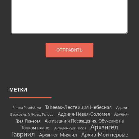
МЕТКИ
Taheeas-Лествиция Небесная
Rimma Pesotskaya
Адама-
Адония-Невея-Соломея
Азулия-
Верховный Жрец Телоса
Грея-Понесея
Активации и Посвящения. Обучение на
Архангел
Тонком плане.
Антидемиург Кобра
Гавриил
Архив-Мои первые
Архангел Михаил