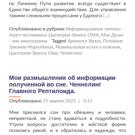
по Личному Пути развития, всегда существует в
Единстве общего взаимодействия. Для управления
Читать
такими сложными процессами у Единого
[…]
больше
проЗакон
Опубликовано в рубрике
Информационные потоки
Гармонии.
через посланника: Цистерия-Уриоса-ОМА
,
Моя Душа
Слово
- она многогранна
Tagged
Архангел Уриил
,
Познание
Архангела
Законов Мироздания
,
Размышления вслух о важном
,
Уриила.
Цистерия-Уриоса-Ома
,
Ченнелинг
Мои размышления об информации
полученной во сне. Ченнелинг
Главного Рептилоида.
Опубликовано
15 марта 2025 | 0:55
Мне приснился сон про обезьяну и человека,
неприятный, не стану вдаваться в подробности.
Утром вопросы достаточно в жёсткой форме
полились рекой, и я обратилась в надежде, что