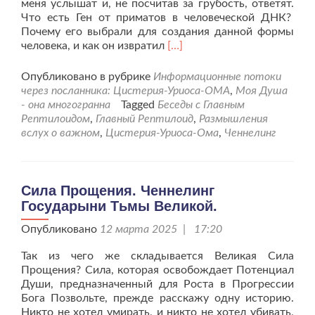
меня услышат и, не посчитав за грубость, ответят.
Что есть Ген от приматов в человеческой ДНК?
Почему его выбрали для создания данной формы
Читать
человека, и как он извратил
[…]
больше
проМои
Опубликовано в рубрике
Информационные потоки
размышления
через посланника: Цистерия-Уриоса-ОМА
,
Моя Душа
об
- она многогранна
Tagged
Беседы с Главным
информации
Рептилоидом
,
Главный Рептилоид
,
Размышления
полученной
вслух о важном
,
Цистерия-Уриоса-Ома
,
Ченнелинг
во
сне.
Ченнелинг
Главного
Сила Прощения. Ченнелинг
Рептилоида.
Государыни Тьмы Великой.
Опубликовано
12 марта 2025 | 17:20
Так из чего же складывается Великая Сила
Прощения? Сила, которая освобождает Потенциал
Души, предназначенный для Роста в Прогрессии
Бога Позвольте, прежде расскажу одну историю.
Никто не хотел умирать, и никто не хотел убивать,