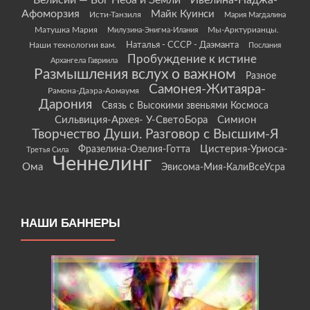
Велисий — Бог Неба и Земли
Ивелина-Наджа-
Афоморзия
Майк Куинси
Исти-Танзиля
Мария Магдалина
Матушка Мария
Мы-Арктурианцы.
Милузина-Энигма-Илания
Наши технологии вам.
Наталья - СССР - Даэманта
Послания
Пробуждение к истине
Архангела Гавриила
Размышления вслух о важном
Разное
Самонея-Житаяра-
Рамона-Даэра-Аомаумя
Дарония
Связь с Высокими звеньями Космоса
Сильвиция-Архея- У-СветоБора
Симион
Творчество Души. Разговор с Высшим-Я
Цистерия-Уриоса-
Фразелина-Озелия-Готта
Третья Сила
Ченнелинг
Ома
Эвисома-Мия-КалиВсеУсра
НАШИ БАННЕРЫ