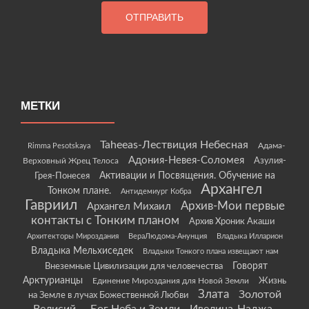
МЕТКИ
Taheeas-Лествиция Небесная
Rimma Pesotskaya
Адама-
Адония-Невея-Соломея
Азулия-
Верховный Жрец Телоса
Грея-Понесея
Активации и Посвящения. Обучение на
Архангел
Тонком плане.
Антидемиург Кобра
Гавриил
Архив-Мои первые
Архангел Михаил
контакты с Тонким планом
Архив Хроник Акаши
Архитекторы Мироздания
ВераЛюдома-Анунция
Владыка Илларион
Владыка Мельхиседек
Владыки Тонкого плана извещают нам
Говорят
Внеземные Цивилизации для человечества
Арктурианцы
Жизнь
Единение Мироздания для Новой Земли
Злата
Золотой
на Земле в лучах Божественной Любви