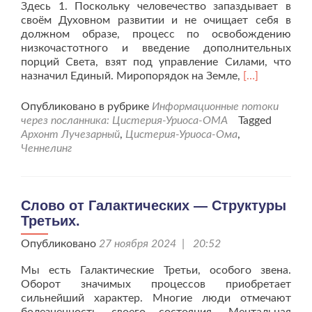
Здесь 1. Поскольку человечество запаздывает в
своём Духовном развитии и не очищает себя в
должном образе, процесс по освобождению
низкочастотного и введение дополнительных
порций Света, взят под управление Силами, что
Читать
назначил Единый. Миропорядок на Земле,
[…]
больше
проНовая
Опубликовано в рубрике
Информационные потоки
Волна
через посланника: Цистерия-Уриоса-ОМА
Tagged
очищения.
Архонт Лучезарный
,
Цистерия-Уриоса-Ома
,
Архонт
Ченнелинг
Лучезарный
вещает.
Слово от Галактических — Структуры
Третьих.
Опубликовано
27 ноября 2024 | 20:52
Мы есть Галактические Третьи, особого звена.
Оборот значимых процессов приобретает
сильнейший характер. Многие люди отмечают