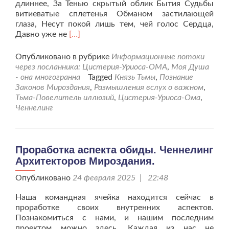
длиннее, За Тенью скрытый облик Бытия Судьбы
витиеватые сплетенья Обманом застилающей
глаза, Несут покой лишь тем, чей голос Сердца,
Читать
Давно уже не
[…]
больше
проЗакон
Опубликовано в рубрике
Информационные потоки
Иллюзии.
через посланника: Цистерия-Уриоса-ОМА
,
Моя Душа
Ченнелинг
- она многогранна
Tagged
Князь Тьмы
,
Познание
с
Законов Мироздания
,
Размышления вслух о важном
,
Князем
Тьма-Повелитель иллюзий
,
Цистерия-Уриоса-Ома
,
Тьмы
Ченнелинг
и
Повелителем
Иллюзии.
Проработка аспекта обиды. Ченнелинг
Архитекторов Мироздания.
Опубликовано
24 февраля 2025 | 22:48
Наша командная ячейка находится сейчас в
проработке своих внутренних аспектов.
Познакомиться с нами, и нашим последним
проектом можно здесь. Каждая из нас не