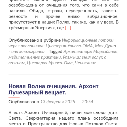
освобождена от очищения того, что сами в себе
нажили. Обида, страхи, неуверенность, зависть,
ревность и прочее низко вибрационное,
присутствует в наших Полях, так же, как и у всех. В
Читать
трёхмерных Энергиях, где
[…]
больше
проПроработка
Опубликовано в рубрике
Информационные потоки
аспекта
через посланника: Цистерия-Уриоса-ОМА
,
Моя Душа
обиды.
- она многогранна
Tagged
Архитекторы Мироздания
,
Ченнелинг
медитативные практики
,
Размышления вслух о
Архитекторов
важном
,
Цистерия-Уриоса-Ома
,
Ченнелинг
Мироздания.
Новая Волна очищения. Архонт
Лучезарный вещает.
Опубликовано
13 февраля 2025 | 20:54
Я есть Архонт Лучезарный, пиши моё слово, дитя
Света. Сверхматерия нашего плана освободила
место и Пространство для Новых Потоков Света.