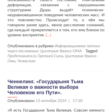
болезненность своего состояния. Ментальная
деформация, связанная с нарушенными
структурами Души, выдаёт психически-
неуравновешенное поведение человеческих масс. И
это повсеместно. Происходит то, о чём мы
говорили ранее здесь, явное расслоение сознаний,
где каждый прикрепляется к тем, кто ему близок по
Читать
уровню восприятия.
[…]
больше
проСлово
Опубликовано в рубрике
Информационные потоки
от
через посланника: Цистерия-Уриоса-ОМА
Tagged
Галактических
Представители Третьей Силы
,
Цистерия-Уриоса-
—
Ома
,
Ченнелинг
Структуры
Третьих.
Ченнелинг. «Государыня Тьма
Великая о важности выбора
Человеком его Пути».
Опубликовано
13 октября 2024 | 17:30
«Я есть Государыня Тьма Великая. Совсем немного