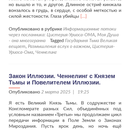
но вышло и то, и другое. Длинное остриё кинжала
вонзалось в грудь, в сердце, с особой меткостью и
Читать
силой жестокости. Глаза убийцы
[…]
больше
проСила
Опубликовано в рубрике
Информационные потоки
Прощения.
через посланника: Цистерия-Уриоса-ОМА
,
Моя Душа
Ченнелинг
- она многогранна
Tagged
Государыня Тьма Великая
Государыни
вещает
,
Размышления вслух о важном
,
Цистерия-
Тьмы
Уриоса-Ома
,
Ченнелинг
Великой.
Закон Иллюзии. Ченнелинг с Князем
Тьмы и Повелителем Иллюзии.
Опубликовано
2 марта 2025 | 19:25
Я есть Великий Князь Тьмы. В содружестве и
Конгломерате разных Сил, объединённых под
условным названием «Третьи» мы продолжаем цикл
передачи информации в Поле Земли о Законах
Мироздания. Пусть ярок день, но ночь ещё