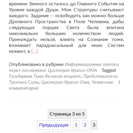
времени Земного осталось до Главного События на
Уровне каждой Души. Мои Структуры считывают
каждого. Задание — освободить как можно больше
Духовного Пространства в Поле Человека, дабы
следующая порция Света была впитана
максимально большим количеством людей.
Принуждать нельзя, влиять на Сознание тоже,
возникает парадоксальный для моих Систем
Читать
момент, в
[…]
больше
проЧеннелинг.
Опубликовано в рубрике
Информационные потоки
«Государыня
через посланника: Цистерия-Уриоса-ОМА
Tagged
Тьма
Государыня Тьма Великая вещает
,
Представители
Великая
Третьей Силы
,
Цистерия-Уриоса-Ома
,
Ченнелинг
1
о
комментарий
важности
выбора
Человеком
его
Страница 3 из 5
Пути».
Предыдущая
1
2
3