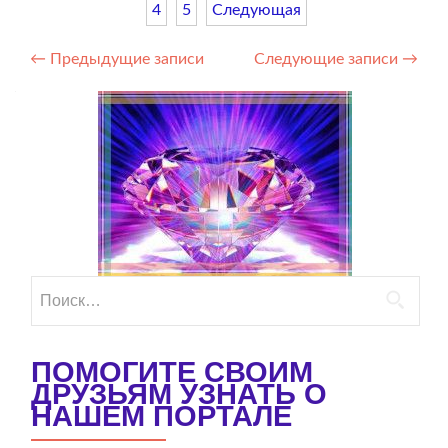
4
5
Следующая
Навигация
←
Предыдущие записи
Следующие записи
→
по
записям
Найти:
ПОМОГИТЕ СВОИМ
ДРУЗЬЯМ УЗНАТЬ О
НАШЕМ ПОРТАЛЕ