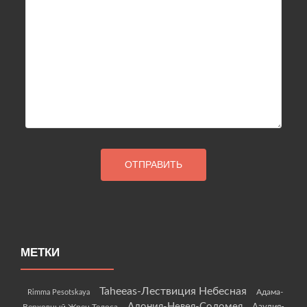
МЕТКИ
Taheeas-Лествиция Небесная
Rimma Pesotskaya
Адама-
Адония-Невея-Соломея