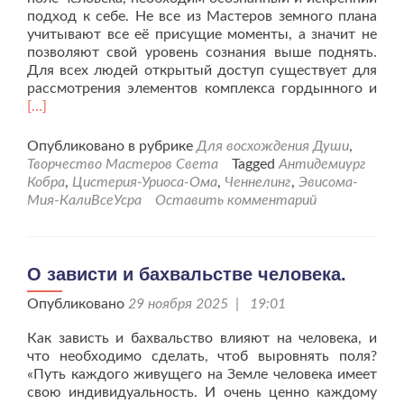
подход к себе. Не все из Мастеров земного плана
учитывают все её присущие моменты, а значит не
позволяют свой уровень сознания выше поднять.
Для всех людей открытый доступ существует для
Чит
рассмотрения элементов комплекса гордынного и
бол
[…]
про
пре
Опубликовано в рубрике
Для восхождения Души
,
Гор
Творчество Мастеров Света
Tagged
Антидемиург
и
Кобра
,
Цистерия-Уриоса-Ома
,
Ченнелинг
,
Эвисома-
укр
Мия-КалиВсеУсра
Оставить комментарий
сво
жиз
сте
О зависти и бахвальстве человека.
Опубликовано
29 ноября 2025 | 19:01
Как зависть и бахвальство влияют на человека, и
что необходимо сделать, чтоб выровнять поля?
«Путь каждого живущего на Земле человека имеет
свою индивидуальность. И очень ценно каждому