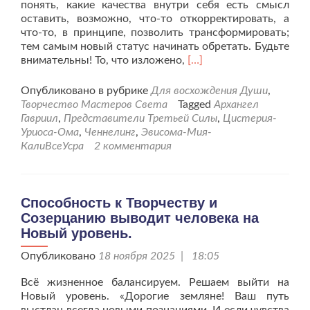
понять, какие качества внутри себя есть смысл
оставить, возможно, что-то откорректировать, а
что-то, в принципе, позволить трансформировать;
тем самым новый статус начинать обретать. Будьте
Читать
внимательны! То, что изложено,
[…]
больше
проО
Опубликовано в рубрике
Для восхождения Души
,
зависти
Творчество Мастеров Света
Tagged
Архангел
и
Гавриил
,
Представители Третьей Силы
,
Цистерия-
бахвальстве
Уриоса-Ома
,
Ченнелинг
,
Эвисома-Мия-
человека.
КалиВсеУсра
2 комментария
Способность к Творчеству и
Созерцанию выводит человека на
Новый уровень.
Опубликовано
18 ноября 2025 | 18:05
Всё жизненное балансируем. Решаем выйти на
Новый уровень. «Дорогие земляне! Ваш путь