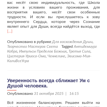
вас несёт свою индивидуальность, где Школа
жизни в условиях вашего проживания, для
восприятия вашего, несёт свои особенные
трудности. И если вы прислушаетесь к зову
внутреннего Сердца, которое через Сознание
Чит
являет опыт для Души, всегда найдётся выход, где
бол
[…]
про
жиз
Опубликовано в рубрике
Для восхождения Души
,
бал
Творчество Мастеров Света
Tagged
Антидемиург
Реш
Кобра
,
Импульсы Пределов Божьих
,
Третья Сила
,
вый
Цистерия-Уриоса-Ома
,
Ченнелинг
,
Эвисома-Мия-
на
КалиВсеУсра
Нов
уро
Уверенность всегда сближает Ум с
Душой человека.
Опубликовано
31 октября 2025 | 16:15
Всё жизненное балансируем. Решаем выйти на