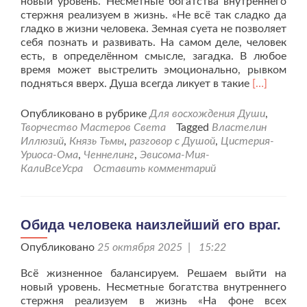
новый уровень. Несметные богатства внутреннего
стержня реализуем в жизнь. «Не всё так сладко да
гладко в жизни человека. Земная суета не позволяет
себя познать и развивать. На самом деле, человек
есть, в определённом смысле, загадка. В любое
время может выстрелить эмоционально, рывком
Читать
подняться вверх. Душа всегда ликует в такие
[…]
больше
проУверен
Опубликовано в рубрике
Для восхождения Души
,
всегда
Творчество Мастеров Света
Tagged
Властелин
сближает
Иллюзий
,
Князь Тьмы
,
разговор с Душой
,
Цистерия-
Ум
Уриоса-Ома
,
Ченнелинг
,
Эвисома-Мия-
с
КалиВсеУсра
Оставить комментарий
Душой
человека.
Обида человека наизлейший его враг.
Опубликовано
25 октября 2025 | 15:22
Всё жизненное балансируем. Решаем выйти на
новый уровень. Несметные богатства внутреннего
стержня реализуем в жизнь «На фоне всех