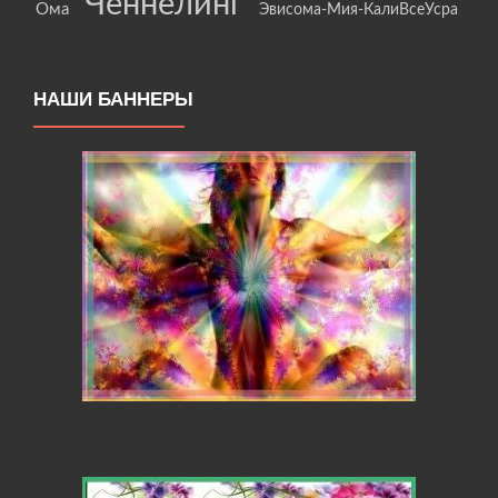
Ченнелинг
Ома
Эвисома-Мия-КалиВсеУсра
НАШИ БАННЕРЫ