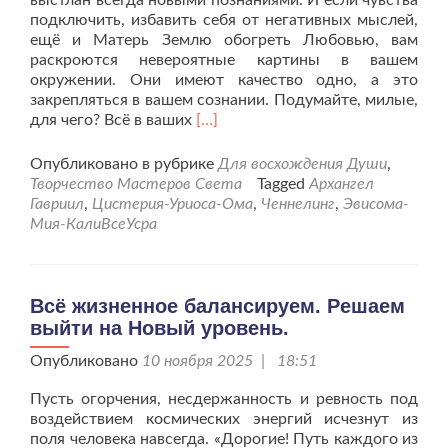
выстлан всегда новыми познаниями. И если чувства
подключить, избавить себя от негативных мыслей,
ещё и Матерь Землю обогреть Любовью, вам
раскроются невероятные картины в вашем
окружении. Они имеют качество одно, а это
закрепляться в вашем сознании. Подумайте, милые,
Читать
для чего? Всё в ваших
[…]
больше
проСпособность
Опубликовано в рубрике
Для восхождения Души
,
к
Творчество Мастеров Света
Tagged
Архангел
Творчеству
Гавриил
,
Цистерия-Уриоса-Ома
,
Ченнелинг
,
Эвисома-
и
Мия-КалиВсеУсра
Созерцанию
выводит
человека
на
Всё жизненное балансируем. Решаем
Новый
выйти на Новый уровень.
уровень.
Опубликовано
10 ноября 2025 | 18:51
Пусть огорчения, несдержанность и ревность под
воздействием космических энергий исчезнут из
поля человека навсегда. «Дорогие! Путь каждого из