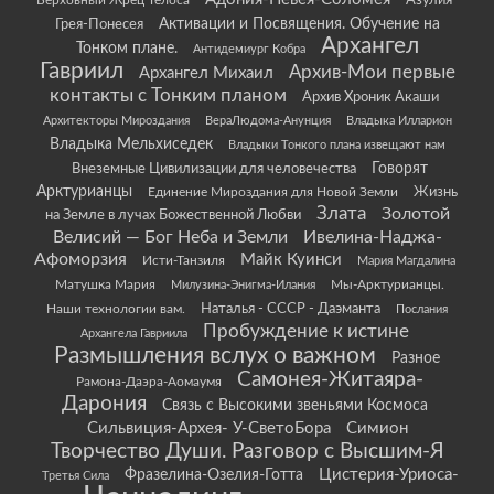
Азулия-
Верховный Жрец Телоса
Грея-Понесея
Активации и Посвящения. Обучение на
Архангел
Тонком плане.
Антидемиург Кобра
Гавриил
Архив-Мои первые
Архангел Михаил
контакты с Тонким планом
Архив Хроник Акаши
Архитекторы Мироздания
ВераЛюдома-Анунция
Владыка Илларион
Владыка Мельхиседек
Владыки Тонкого плана извещают нам
Говорят
Внеземные Цивилизации для человечества
Арктурианцы
Жизнь
Единение Мироздания для Новой Земли
Злата
Золотой
на Земле в лучах Божественной Любви
Велисий — Бог Неба и Земли
Ивелина-Наджа-
Афоморзия
Майк Куинси
Исти-Танзиля
Мария Магдалина
Матушка Мария
Мы-Арктурианцы.
Милузина-Энигма-Илания
Наши технологии вам.
Наталья - СССР - Даэманта
Послания
Пробуждение к истине
Архангела Гавриила
Размышления вслух о важном
Разное
Самонея-Житаяра-
Рамона-Даэра-Аомаумя
Дарония
Связь с Высокими звеньями Космоса
Сильвиция-Архея- У-СветоБора
Симион
Творчество Души. Разговор с Высшим-Я
Цистерия-Уриоса-
Фразелина-Озелия-Готта
Третья Сила