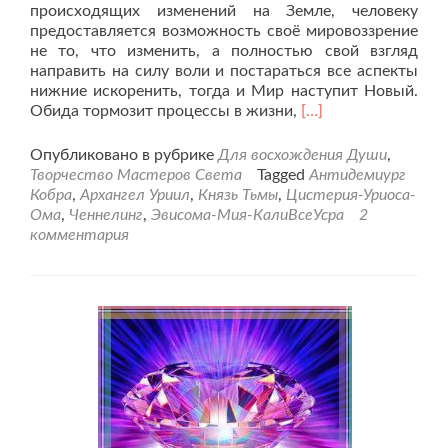
происходящих изменений на Земле, человеку
предоставляется возможность своё мировоззрение
не то, что изменить, а полностью свой взгляд
направить на силу воли и постараться все аспекты
нижние искоренить, тогда и Мир наступит Новый.
Читать
Обида тормозит процессы в жизни,
[…]
больше
проОбида
Опубликовано в рубрике
Для восхождения Души
,
человека
Творчество Мастеров Света
Tagged
Антидемиург
наизлейший
Кобра
,
Архангел Уриил
,
Князь Тьмы
,
Цистерия-Уриоса-
его
Ома
,
Ченнелинг
,
Эвисома-Мия-КалиВсеУсра
2
враг.
комментария