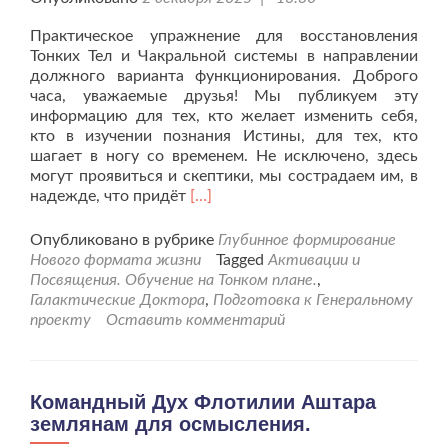
Практическое упражнение для восстановления
Тонких Тел и Чакральной системы в направлении
должного варианта функционирования. Доброго
часа, уважаемые друзья! Мы публикуем эту
информацию для тех, кто желает изменить себя,
кто в изучении познания Истины, для тех, кто
шагает в ногу со временем. Не исключено, здесь
могут проявиться и скептики, мы сострадаем им, в
Читать
надежде, что придёт
[…]
больше
проГалактические
Опубликовано в рубрике
Глубинное формирование
Доктора
Нового формата жизни
Tagged
Активации и
о
Посвящения. Обучение на Тонком плане.
,
новой
Галактические Доктора
,
Подготовка к Генеральному
практике
проекту
Оставить комментарий
для
землян.
Командный Дух Флотилии Аштара
землянам для осмысления.