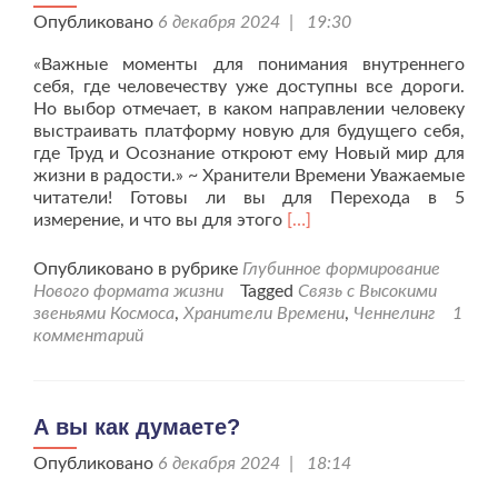
Опубликовано
6 декабря 2024 | 19:30
«Важные моменты для понимания внутреннего
себя, где человечеству уже доступны все дороги.
Но выбор отмечает, в каком направлении человеку
выстраивать платформу новую для будущего себя,
где Труд и Осознание откроют ему Новый мир для
жизни в радости.» ~ Хранители Времени Уважаемые
читатели! Готовы ли вы для Перехода в 5
Читать
измерение, и что вы для этого
[…]
больше
проА
Опубликовано в рубрике
Глубинное формирование
вы,
Нового формата жизни
Tagged
Связь с Высокими
люди,
звеньями Космоса
,
Хранители Времени
,
Ченнелинг
1
ответственны
комментарий
за
свои
мысли
и
А вы как думаете?
поступки?
Опубликовано
6 декабря 2024 | 18:14