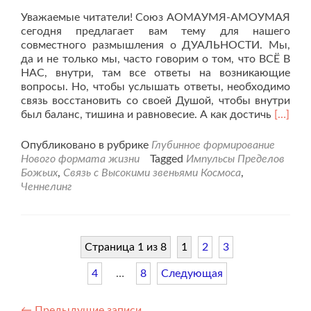
Уважаемые читатели! Союз АОМАУМЯ-АМОУМАЯ
сегодня предлагает вам тему для нашего
совместного размышления о ДУАЛЬНОСТИ. Мы,
да и не только мы, часто говорим о том, что ВСЁ В
НАС, внутри, там все ответы на возникающие
вопросы. Но, чтобы услышать ответы, необходимо
связь восстановить со своей Душой, чтобы внутри
Читать
был баланс, тишина и равновесие. А как достичь
[…]
больш
проРай
Опубликовано в рубрике
Глубинное формирование
и
Нового формата жизни
Tagged
Импульсы Пределов
Ад,
Божьих
,
Связь с Высокими звеньями Космоса
,
две
Ченнелинг
полови
Души.
Страница 1 из 8
1
2
3
4
…
8
Следующая
←
Предыдущие записи