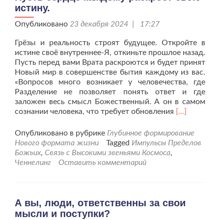
истину.
Опубликовано
23 декабря 2024 | 17:27
Грёзы и реальность строят будущее. Откройте в
истине своё внутреннее-Я, откиньте прошлое назад.
Пусть перед вами Врата раскроются и будет принят
Новый мир в совершенстве бытия каждому из вас.
«Вопросов много возникает у человечества, где
Разделение не позволяет понять ответ и где
заложен весь смысл Божественный. А он в самом
Читать
сознании человека, что требует обновления
[…]
больше
проПусть
Опубликовано в рубрике
Глубинное формирование
сердце
Нового формата жизни
Tagged
Импульсы Пределов
каждому
Божьих
,
Связь с Высокими звеньями Космоса
,
раскроет
Ченнелинг
Оставить комментарий
свою
истину.
А вы, люди, ответственны за свои
мысли и поступки?