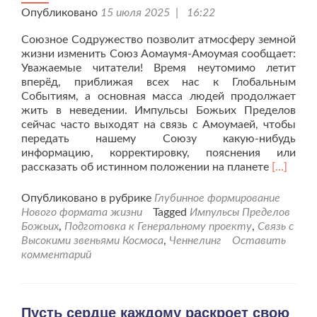
Опубликовано
15 июля 2025 | 16:22
Союзное Содружество позволит атмосферу земной
жизни изменить Союз Аомаумя-Амоумая сообщает:
Уважаемые читатели! Время неутомимо летит
вперёд, приближая всех нас к Глобальным
Событиям, а основная масса людей продолжает
жить в неведении. Импульсы Божьих Пределов
сейчас часто выходят на связь с Амоумаей, чтобы
передать нашему Союзу какую-нибудь
информацию, корректировку, пояснения или
Читать
рассказать об истинном положении на планете
[…]
больше
проЗа
Опубликовано в рубрике
Глубинное формирование
жизнь
Нового формата жизни
Tagged
Импульсы Пределов
Земли
Божьих
,
Подготовка к Генеральному проекту
,
Связь с
в
Высокими звеньями Космоса
,
Ченнелинг
Оставить
Новых
комментарий
вибраци
Пусть сердце каждому раскроет свою