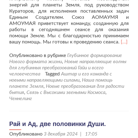
энергий для планеты Земля, под руководством
Кураторов, для исполнения поставленных задач
Единым Создателем. Союз АОМАУМЯ и
АМОУМАЯ приветствует команду, созданную для
работы в сегодняшнем сеансе для оказания
помощи Земле. Мы с благодарностью принимаем
Читать
вашу помощь. Мы готовы к проведению сеанса.
[…]
больше
проПо
Опубликовано в рубрике
Глубинное формирование
планет
Нового формата жизни
,
Новые направляющие волны
Земля.
для глубинных преобразований Гайи и всего
Сеанс
человечества
Tagged
Аштар и его команда с
№6.
новыми направляющими силами
,
Наша помощь
планете Земля
,
Новые преобразования для радости
бытия
,
Связь с Высокими звеньями Космоса
,
Ченнелинг
Рай и Ад, две половинки Души.
Опубликовано
3 декабря 2024 | 17:05