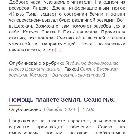
Доброго часа, уважаемые читатели! На одном из
ресурсов Яндекс Дзена информационный поток
«Князь Тьмы вещает о состоянии Земли и жизни
человеческой» вызвал бурю различной реакции. Вот
выдержки. Возможно, вам поможет разобраться в
себе. Колхоз Светлый Путь написала: Прочитала
статью, всё поняла. Считаю её в высшей степени
уместной и направляющей. Тоже по-маленьку
Читать
начала писать, и вот
[…]
больше
проА
Опубликовано в рубрике
Глубинное формирование
вы
Нового формата жизни
Tagged
Связь с Высокими
как
звеньями Космоса
Оставить комментарий
думаете?
Помощь планете Земля. Сеанс №6.
Опубликовано
4 декабря 2024 | 19:06
Напряжение на планете нарастает, в ускоренном
варианте происходит обучение Союза по
импульсному посылу потоков необходимых