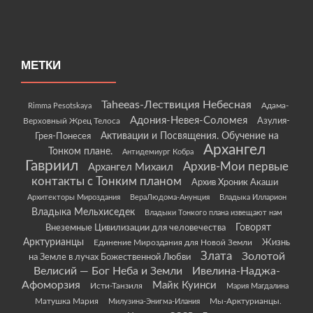
МЕТКИ
Taheeas-Лествиция Небесная
Rimma Pesotskaya
Адама-
Адония-Невея-Соломея
Азулия-
Верховный Жрец Телоса
Грея-Понесея
Активации и Посвящения. Обучение на
Архангел
Тонком плане.
Антидемиург Кобра
Гавриил
Архив-Мои первые
Архангел Михаил
контакты с Тонким планом
Архив Хроник Акаши
Архитекторы Мироздания
ВераЛюдома-Анунция
Владыка Илларион
Владыка Мельхиседек
Владыки Тонкого плана извещают нам
Говорят
Внеземные Цивилизации для человечества
Арктурианцы
Жизнь
Единение Мироздания для Новой Земли
Злата
Золотой
на Земле в лучах Божественной Любви
Велисий — Бог Неба и Земли
Ивелина-Наджа-
Афоморзия
Майк Куинси
Исти-Танзиля
Мария Магдалина
Матушка Мария
Мы-Арктурианцы.
Милузина-Энигма-Илания