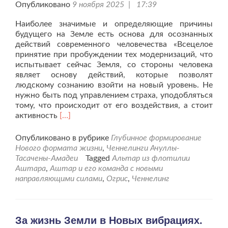
Опубликовано
9 ноября 2025 | 17:39
Наиболее значимые и определяющие причины
будущего на Земле есть основа для осознанных
действий современного человечества «Всецелое
принятие при пробуждении тех модернизаций, что
испытывает сейчас Земля, со стороны человека
являет основу действий, которые позволят
людскому сознанию взойти на новый уровень. Не
нужно быть под управлением страха, уподобляться
тому, что происходит от его воздействия, а стоит
Читать
активность
[…]
больше
проКомандный
Опубликовано в рубрике
Глубинное формирование
Дух
Нового формата жизни
,
Ченнелинги Ачуллы-
Флотилии
Тасачены-Амадеи
Tagged
Альтар из флотилии
Аштара
Аштара
,
Аштар и его команда с новыми
землянам
направляющими силами
,
Огрис
,
Ченнелинг
для
осмысления.
За жизнь Земли в Новых вибрациях.