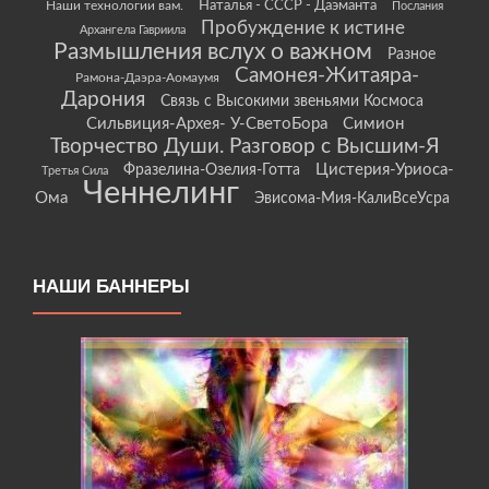
Наши технологии вам.
Наталья - СССР - Даэманта
Послания
Пробуждение к истине
Архангела Гавриила
Размышления вслух о важном
Разное
Самонея-Житаяра-
Рамона-Даэра-Аомаумя
Дарония
Связь с Высокими звеньями Космоса
Сильвиция-Архея- У-СветоБора
Симион
Творчество Души. Разговор с Высшим-Я
Цистерия-Уриоса-
Фразелина-Озелия-Готта
Третья Сила
Ченнелинг
Ома
Эвисома-Мия-КалиВсеУсра
НАШИ БАННЕРЫ