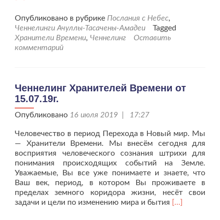
про
Хра
Опубликовано в рубрике
Послания с Небес
,
Вре
Ченнелинги Ачуллы-Тасачены-Амадеи
Tagged
от
Хранители Времени
,
Ченнелинг
Оставить
22.1
комментарий
Ченнелинг Хранителей Времени от
15.07.19г.
Опубликовано
16 июля 2019 | 17:27
Человечество в период Перехода в Новый мир. Мы
— Хранители Времени. Мы внесём сегодня для
восприятия человеческого сознания штрихи для
понимания происходящих событий на Земле.
Уважаемые, Вы все уже понимаете и знаете, что
Ваш век, период, в котором Вы проживаете в
пределах земного коридора жизни, несёт свои
Читать
задачи и цели по изменению мира и бытия
[…]
больше