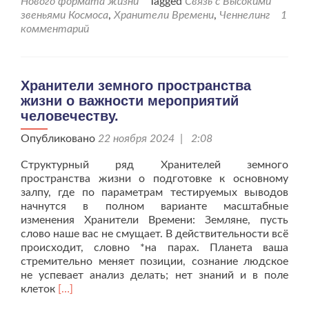
Нового формата жизни
Tagged
Связь с Высокими
люди,
звеньями Космоса
,
Хранители Времени
,
Ченнелинг
1
ответственны
комментарий
за
свои
мысли
и
Хранители земного пространства
поступки?
жизни о важности мероприятий
человечеству.
Опубликовано
22 ноября 2024 | 2:08
Структурный ряд Хранителей земного
пространства жизни о подготовке к основному
залпу, где по параметрам тестируемых выводов
начнутся в полном варианте масштабные
изменения Хранители Времени: Земляне, пусть
слово наше вас не смущает. В действительности всё
происходит, словно *на парах. Планета ваша
стремительно меняет позиции, сознание людское
не успевает анализ делать; нет знаний и в поле
Читать
клеток
[…]
больше