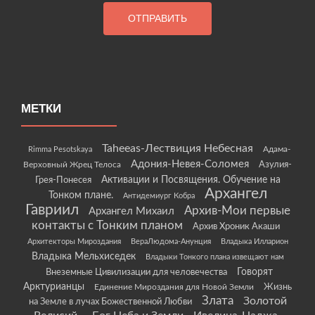
МЕТКИ
Taheeas-Лествиция Небесная
Rimma Pesotskaya
Адама-
Адония-Невея-Соломея
Азулия-
Верховный Жрец Телоса
Грея-Понесея
Активации и Посвящения. Обучение на
Архангел
Тонком плане.
Антидемиург Кобра
Гавриил
Архив-Мои первые
Архангел Михаил
контакты с Тонким планом
Архив Хроник Акаши
Архитекторы Мироздания
ВераЛюдома-Анунция
Владыка Илларион
Владыка Мельхиседек
Владыки Тонкого плана извещают нам
Говорят
Внеземные Цивилизации для человечества
Арктурианцы
Жизнь
Единение Мироздания для Новой Земли
Злата
Золотой
на Земле в лучах Божественной Любви