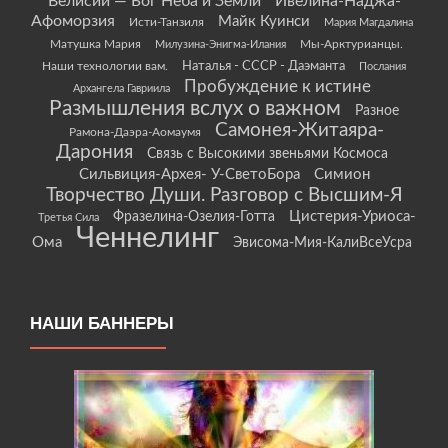
Велисий — Бог Неба и Земли
Ивелина-Наджа-
Афоморзия
Майк Куинси
Исти-Танзиля
Мария Магдалина
Матушка Мария
Мы-Арктурианцы.
Милузина-Энигма-Илания
Наши технологии вам.
Наталья - СССР - Даэманта
Послания
Пробуждение к истине
Архангела Гавриила
Размышления вслух о важном
Разное
Самонея-Житаяра-
Рамона-Даэра-Аомаумя
Дарония
Связь с Высокими звеньями Космоса
Сильвиция-Архея- У-СветоБора
Симион
Творчество Души. Разговор с Высшим-Я
Цистерия-Уриоса-
Фразелина-Озелия-Готта
Третья Сила
Ченнелинг
Ома
Эвисома-Мия-КалиВсеУсра
НАШИ БАННЕРЫ