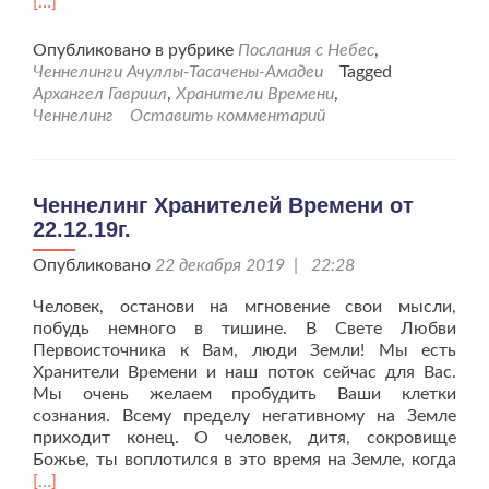
бол
[…]
про
Хра
Опубликовано в рубрике
Послания с Небес
,
Вре
Ченнелинги Ачуллы-Тасачены-Амадеи
Tagged
от
Архангел Гавриил
,
Хранители Времени
,
06.0
Ченнелинг
Оставить комментарий
Ченнелинг Хранителей Времени от
22.12.19г.
Опубликовано
22 декабря 2019 | 22:28
Человек, останови на мгновение свои мысли,
побудь немного в тишине. В Свете Любви
Первоисточника к Вам, люди Земли! Мы есть
Хранители Времени и наш поток сейчас для Вас.
Мы очень желаем пробудить Ваши клетки
сознания. Всему пределу негативному на Земле
приходит конец. О человек, дитя, сокровище
Чит
Божье, ты воплотился в это время на Земле, когда
бол
[…]