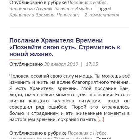
проЧеннелин
Опубликовано в рубрике
Послания с Небес
,
Хранителей
Ченнелинги Ачуллы-Тасачены-Амадеи
Tagged
Времени
Хранители Времени
,
Ченнелинг
2 комментария
от
15.07.19г.
Послание Хранителя Времени
«Познайте свою суть. Стремитесь к
новой жизни».
Опубликовано
30 января 2019 | 17:05
Человек, осознай свою силу и мощь. Ты можешь всё
изменить и жить на волне благоприятного течения.
Я есть Хранитель времени. Моё послание Вам,
люди, имеет некие моменты для осознания. Есть в
жизни каждого человека ситуации, когда он
совершил ряд ошибок. Порой это отражалось
болью и страданием и эти жизненные моменты в
Читать
настоящем времени, сохраняя память
[…]
больше
проПослание
Опубликовано в рубрике
Послания с Небес
,
Хранителя