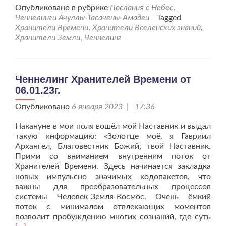
проХранители
Опубликовано в рубрике
Послания с Небес
,
земного
Ченнелинги Ачуллы-Тасачены-Амадеи
Tagged
пространства
Хранители Времени
,
Хранители Вселенских знаний
,
жизни
Хранители Земли
,
Ченнелинг
о
важности
мероприятий
человечеству.
Ченнелинг Хранителей Времени от
06.01.23г.
Опубликовано
6 января 2023 | 17:36
Накануне в мои поля вошёл мой Наставник и выдал
такую информацию: «Золотце моё, я Гавриил
Архангел, Благовестник Божий, твой Наставник.
Прими со вниманием внутренним поток от
Хранителей Времени. Здесь начинается закладка
новых импульсно значимых кодопакетов, что
важны для преобразовательных процессов
системы Человек-Земля-Космос. Очень ёмкий
поток с минималом отвлекающих моментов
Чит
позволит пробуждению многих сознаний, где суть