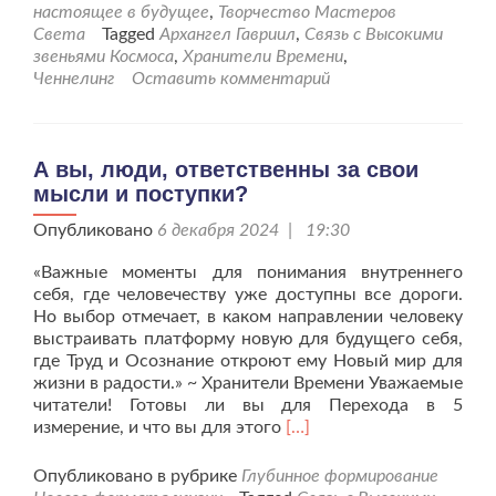
можно
настоящее в будущее
,
Творчество Мастеров
изменить
Света
Tagged
Архангел Гавриил
,
Связь с Высокими
русло
звеньями Космоса
,
Хранители Времени
,
жизненно
Ченнелинг
Оставить комментарий
волны.
А вы, люди, ответственны за свои
мысли и поступки?
Опубликовано
6 декабря 2024 | 19:30
«Важные моменты для понимания внутреннего
себя, где человечеству уже доступны все дороги.
Но выбор отмечает, в каком направлении человеку
выстраивать платформу новую для будущего себя,
где Труд и Осознание откроют ему Новый мир для
жизни в радости.» ~ Хранители Времени Уважаемые
читатели! Готовы ли вы для Перехода в 5
Читать
измерение, и что вы для этого
[…]
больше
проА
Опубликовано в рубрике
Глубинное формирование
вы,