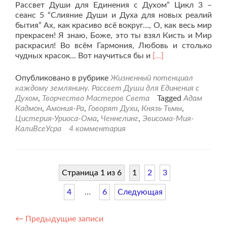
Рассвет Души для Единения с Духом” Цикл 3 –
сеанс 5 “Слияние Души и Духа для новых реалий
бытия” Ах, как красиво всё вокруг…, О, как весь мир
прекрасен! Я знаю, Боже, это ты взял Кисть и Мир
раскрасил! Во всём Гармония, Любовь и столько
Читать
чудных красок… Вот научиться бы и
[…]
больше
проСлияние
Опубликовано в рубрике
Жизненный потенциал
Души
каждому землянину. Рассвет Души для Единения с
и
Духом
,
Творчество Мастеров Света
Tagged
Адам
Духа
Кадмон
,
Амония-Ра
,
Говорят Духи
,
Князь Тьмы
,
для
Цистерия-Уриоса-Ома
,
Ченнелинг
,
Эвисома-Мия-
новых
КалиВсеУсра
4 комментария
реалий
бытия.
Сеанс
5.
Страница 1 из 6
1
2
3
4
…
6
Следующая
Навигация
←
Предыдущие записи