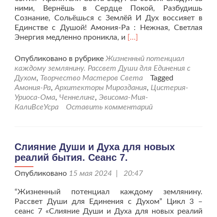
ними, Вернёшь в Сердце Покой, Разбудишь
Сознание, Сольёшься с Землёй И Дух воссияет в
Единстве с Душой! Амония-Ра : Нежная, Светлая
Читать
Энергия медленно проникла, и
[…]
больше
проСлияние
Опубликовано в рубрике
Жизненный потенциал
Души
каждому землянину. Рассвет Души для Единения с
и
Духом
,
Творчество Мастеров Света
Tagged
Духа
Амония-Ра
,
Архитекторы Мироздания
,
Цистерия-
для
Уриоса-Ома
,
Ченнелинг
,
Эвисома-Мия-
новых
КалиВсеУсра
Оставить комментарий
реалий
бытия.
Сеанс
8.
Слияние Души и Духа для новых
реалий бытия. Сеанс 7.
Опубликовано
15 мая 2024 | 20:47
“Жизненный потенциал каждому землянину.
Рассвет Души для Единения с Духом” Цикл 3 –
сеанс 7 «Слияние Души и Духа для новых реалий