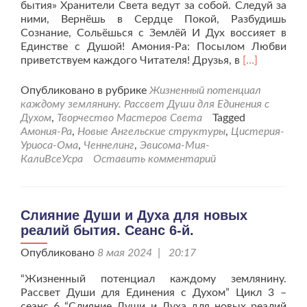
бытия» Хранители Света ведут за собой. Следуй за
ними, Вернёшь в Сердце Покой, Разбудишь
Сознание, Сольёшься с Землёй И Дух воссияет в
Единстве с Душой! Амония-Ра: Посылом Любви
Читать
приветствуем каждого Читателя! Друзья, в
[…]
больше
проСлияние
Опубликовано в рубрике
Жизненный потенциал
Души
каждому землянину. Рассвет Души для Единения с
и
Духом
,
Творчество Мастеров Света
Tagged
Духа
Амония-Ра
,
Новые Ангельские структуры
,
Цистерия-
для
Уриоса-Ома
,
Ченнелинг
,
Эвисома-Мия-
новых
КалиВсеУсра
Оставить комментарий
реалий
бытия.
Сеанс
7.
Слияние Души и Духа для новых
реалий бытия. Сеанс 6-й.
Опубликовано
8 мая 2024 | 20:17
“Жизненный потенциал каждому землянину.
Рассвет Души для Единения с Духом” Цикл 3 –
сеанс 6 “Слияние Души и Духа для новых реалий