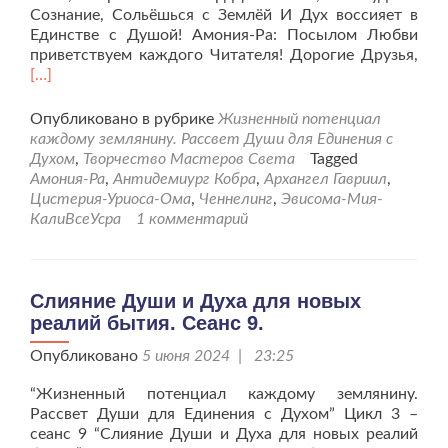
Сознание, Сольёшься с Землёй И Дух воссияет в
Единстве с Душой! Амония-Ра: Посылом Любви
Чит
приветствуем каждого Читателя! Дорогие Друзья,
бол
[…]
про
Ду
Опубликовано в рубрике
Жизненный потенциал
и
каждому землянину. Рассвет Души для Единения с
Дух
Духом
,
Творчество Мастеров Света
Tagged
для
Амония-Ра
,
Антидемиург Кобра
,
Архангел Гавриил
,
нов
Цистерия-Уриоса-Ома
,
Ченнелинг
,
Эвисома-Мия-
реа
КалиВсеУсра
1 комментарий
быт
Сеа
10.
Слияние Души и Духа для новых
реалий бытия. Сеанс 9.
Опубликовано
5 июня 2024 | 23:25
“Жизненный потенциал каждому землянину.
Рассвет Души для Единения с Духом” Цикл 3 –
сеанс 9 “Слияние Души и Духа для новых реалий