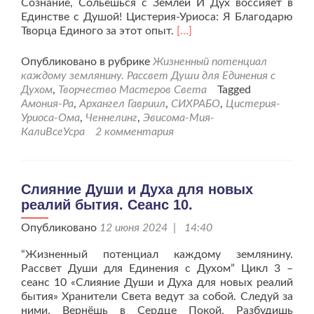
Сознание, Сольёшься с Землёй И Дух воссияет в
Единстве с Душой! Цистерия-Уриоса: Я Благодарю
Читать
Творца Единого за этот опыт.
[…]
больше
проСлияние
Опубликовано в рубрике
Жизненный потенциал
Души
каждому землянину. Рассвет Души для Единения с
и
Духом
,
Творчество Мастеров Света
Tagged
Духа
Амония-Ра
,
Архангел Гавриил
,
СИХРАБО
,
Цистерия-
для
Уриоса-Ома
,
Ченнелинг
,
Эвисома-Мия-
новых
КалиВсеУсра
2 комментария
реалий
бытия.
Сеанс
11.
Слияние Души и Духа для новых
реалий бытия. Сеанс 10.
Опубликовано
12 июня 2024 | 14:40
“Жизненный потенциал каждому землянину.
Рассвет Души для Единения с Духом” Цикл 3 –
сеанс 10 «Слияние Души и Духа для новых реалий
бытия» Хранители Света ведут за собой. Следуй за
ними, Вернёшь в Сердце Покой, Разбудишь