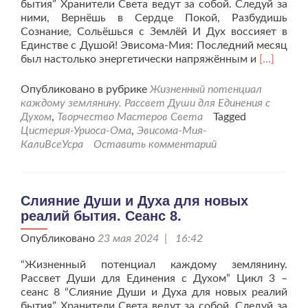
бытия” Хранители Света ведут за собой. Следуй за
ними, Вернёшь в Сердце Покой, Разбудишь
Сознание, Сольёшься с Землёй И Дух воссияет в
Единстве с Душой! Эвисома-Мия: Последний месяц
Читать
был настолько энергетически напряжённым и
[…]
больше
проСлиян
Опубликовано в рубрике
Жизненный потенциал
Души
каждому землянину. Рассвет Души для Единения с
и
Духом
,
Творчество Мастеров Света
Tagged
Духа
Цистерия-Уриоса-Ома
,
Эвисома-Мия-
для
КалиВсеУсра
Оставить комментарий
новых
реалий
бытия.
Сеанс
Слияние Души и Духа для новых
9.
реалий бытия. Сеанс 8.
Опубликовано
23 мая 2024 | 16:42
“Жизненный потенциал каждому землянину.
Рассвет Души для Единения с Духом” Цикл 3 –
сеанс 8 “Слияние Души и Духа для новых реалий
бытия” Хранители Света ведут за собой. Следуй за