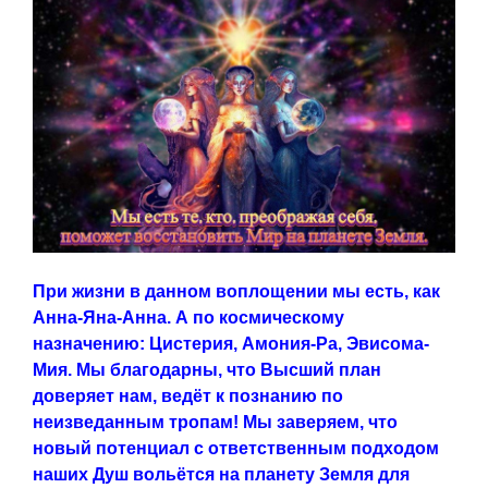
При жизни в данном воплощении мы есть, как
Анна-Яна-Анна. А по космическому
назначению: Цистерия, Амония-Ра, Эвисома-
Мия.
Мы благодарны, что Высший план
доверяет нам, ведёт к познанию по
неизведанным тропам! Мы заверяем, что
новый потенциал с ответственным подходом
наших Душ вольётся на планету Земля для