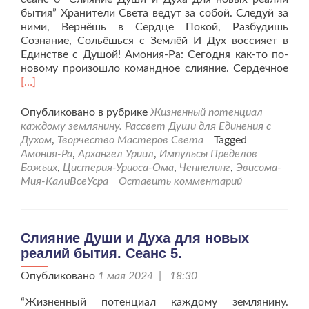
бытия” Хранители Света ведут за собой. Следуй за
ними, Вернёшь в Сердце Покой, Разбудишь
Сознание, Сольёшься с Землёй И Дух воссияет в
Единстве с Душой! Амония-Ра: Сегодня как-то по-
Чит
новому произошло командное слияние. Сердечное
бол
[…]
про
Ду
Опубликовано в рубрике
Жизненный потенциал
и
каждому землянину. Рассвет Души для Единения с
Дух
Духом
,
Творчество Мастеров Света
Tagged
для
Амония-Ра
,
Архангел Уриил
,
Импульсы Пределов
нов
Божьих
,
Цистерия-Уриоса-Ома
,
Ченнелинг
,
Эвисома-
реа
Мия-КалиВсеУсра
Оставить комментарий
быт
Сеа
6-
й.
Слияние Души и Духа для новых
реалий бытия. Сеанс 5.
Опубликовано
1 мая 2024 | 18:30
“Жизненный потенциал каждому землянину.