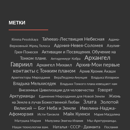
МЕТКИ
Taheeas-Лествиция Небесная
Rimma Pesotskaya
Адама-
Адония-Невея-Соломея
Азулия-
Верховный Жрец Телоса
Грея-Понесея
Активации и Посвящения. Обучение на
Архангел
Тонком плане.
Антидемиург Кобра
Гавриил
Архив-Мои первые
Архангел Михаил
контакты с Тонким планом
Архив Хроник Акаши
Архитекторы Мироздания
ВераЛюдома-Анунция
Владыка Илларион
Владыка Мельхиседек
Владыки Тонкого плана извещают нам
Говорят
Внеземные Цивилизации для человечества
Арктурианцы
Жизнь
Единение Мироздания для Новой Земли
Злата
Золотой
на Земле в лучах Божественной Любви
Велисий — Бог Неба и Земли
Ивелина-Наджа-
Афоморзия
Майк Куинси
Исти-Танзиля
Мария Магдалина
Матушка Мария
Мы-Арктурианцы.
Милузина-Энигма-Илания
Наши технологии вам.
Наталья - СССР - Даэманта
Послания