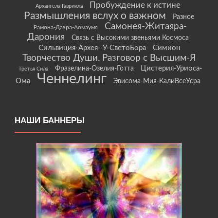
Пробуждение к истине
Архангела Гавриила
Размышления вслух о важном
Разное
Самонея-Житаяра-
Рамона-Даэра-Аомаумя
Дарония
Связь с Высокими звеньями Космоса
Сильвиция-Архея- У-СветоБора
Симион
Творчество Души. Разговор с Высшим-Я
Цистерия-Уриоса-
Фразелина-Озелия-Готта
Третья Сила
Ченнелинг
Ома
Эвисома-Мия-КалиВсеУсра
НАШИ БАННЕРЫ