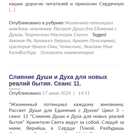
Чит
наших дорогих читателей и приносим Сердечную
бол
[…]
про
Ду
Опубликовано в рубрике
Жизненный потенциал
и
каждому землянину. Рассвет Души для Единения с
Дух
Духом
,
Творчество Мастеров Света
Tagged
для
Амония-Ра
,
Архангел Гавриил
,
Архонт Лучезарный
,
нов
Цистерия-Уриоса-Ома
,
Ченнелинг
,
Эвисома-Мия-
реа
КалиВсеУсра
Оставить комментарий
быт
Сеа
12.
Слияние Души и Духа для новых
реалий бытия. Сеанс 11.
Опубликовано
17 июня 2024 | 14:51
“Жизненный потенциал каждому землянину.
Рассвет Души для Единения с Духом” Цикл 3 –
сеанс 11 “Слияние Души и Духа для новых реалий
бытия” Хранители Света ведут за собой. Следуй за
ними, Вернёшь в Сердце Покой, Разбудишь