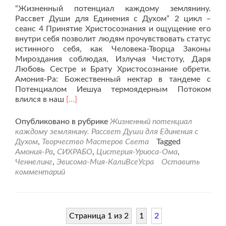
“Жизненный потенциал каждому землянину.
Рассвет Души для Единения с Духом” 2 цикл –
сеанс 4 Принятие Христосознания и ощущение его
внутри себя позволит людям прочувствовать статус
истинного себя, как Человека-Творца Законы
Мироздания соблюдая, Излучая Чистоту, Даря
Любовь Сестре и Брату Христосознание обрети.
Амония-Ра: Божественный нектар в тандеме с
Потенциалом Иешуа термоядерным Потоком
Читать
влился в наш
[…]
больше
про4-
Опубликовано в рубрике
Жизненный потенциал
ый
каждому землянину. Рассвет Души для Единения с
Творческий
Духом
,
Творчество Мастеров Света
Tagged
сеанс
Амония-Ра
,
СИХРАБО
,
Цистерия-Уриоса-Ома
,
“Жизненный
Ченнелинг
,
Эвисома-Мия-КалиВсеУсра
Оставить
потенциал
комментарий
каждому
землянину”
Страница 1 из 2
1
2