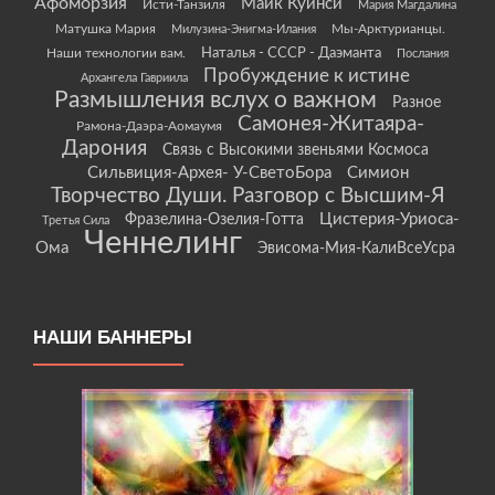
Афоморзия
Майк Куинси
Исти-Танзиля
Мария Магдалина
Матушка Мария
Мы-Арктурианцы.
Милузина-Энигма-Илания
Наши технологии вам.
Наталья - СССР - Даэманта
Послания
Пробуждение к истине
Архангела Гавриила
Размышления вслух о важном
Разное
Самонея-Житаяра-
Рамона-Даэра-Аомаумя
Дарония
Связь с Высокими звеньями Космоса
Сильвиция-Архея- У-СветоБора
Симион
Творчество Души. Разговор с Высшим-Я
Цистерия-Уриоса-
Фразелина-Озелия-Готта
Третья Сила
Ченнелинг
Ома
Эвисома-Мия-КалиВсеУсра
НАШИ БАННЕРЫ