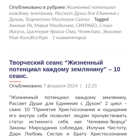
проТворческий
Опубликовано в рубрике
Жизненный потенциал
сеанс
каждому землянину. Рассвет Души для Единения с
“Жизненный
Духом
,
Творчество Мастеров Света
Tagged
потенциал
Амония-Ра
,
Мария Магдалина
,
СИХРАБО
,
Слово
каждому
Иисуса
,
Цистерия-Уриоса-Ома
,
Ченнелинг
,
Эвисома-
землянину”
Мия-КалиВсеУсра
1 комментарий
–
11
сеанс.
Творческий сеанс “Жизненный
потенциал каждому землянину” – 10
сеанс.
Опубликовано
7 февраля 2024 | 12:25
“Жизненный потенциал каждому землянину.
Рассвет Души для Единения с Духом” 2 цикл –
сеанс 10 “Принятие Христосознания и ощущение
его внутри себя позволит людям прочувствовать
статус истинного себя, как Человека-Творца”
Законы Мироздания соблюдая, Излучая Чистоту,
Даря Любовь Сестре и Брату Христосознание