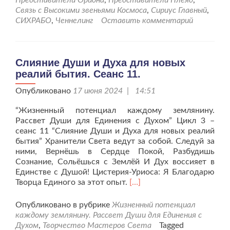
Представители Ориона
,
Представители Плеяд
,
Связь с Высокими звеньями Космоса
,
Сириус Главный
,
СИХРАБО
,
Ченнелинг
Оставить комментарий
Слияние Души и Духа для новых
реалий бытия. Сеанс 11.
Опубликовано
17 июня 2024 | 14:51
“Жизненный потенциал каждому землянину.
Рассвет Души для Единения с Духом” Цикл 3 –
сеанс 11 “Слияние Души и Духа для новых реалий
бытия” Хранители Света ведут за собой. Следуй за
ними, Вернёшь в Сердце Покой, Разбудишь
Сознание, Сольёшься с Землёй И Дух воссияет в
Единстве с Душой! Цистерия-Уриоса: Я Благодарю
Читать
Творца Единого за этот опыт.
[…]
больше
проСлияние
Опубликовано в рубрике
Жизненный потенциал
Души
каждому землянину. Рассвет Души для Единения с
и
Духом
,
Творчество Мастеров Света
Tagged