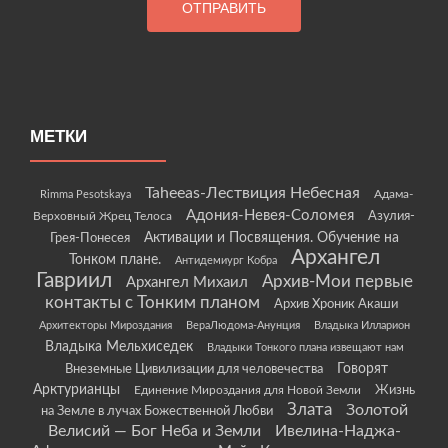
МЕТКИ
Taheeas-Лествиция Небесная
Rimma Pesotskaya
Адама-
Адония-Невея-Соломея
Азулия-
Верховный Жрец Телоса
Грея-Понесея
Активации и Посвящения. Обучение на
Архангел
Тонком плане.
Антидемиург Кобра
Гавриил
Архив-Мои первые
Архангел Михаил
контакты с Тонким планом
Архив Хроник Акаши
Архитекторы Мироздания
ВераЛюдома-Анунция
Владыка Илларион
Владыка Мельхиседек
Владыки Тонкого плана извещают нам
Говорят
Внеземные Цивилизации для человечества
Арктурианцы
Жизнь
Единение Мироздания для Новой Земли
Злата
Золотой
на Земле в лучах Божественной Любви
Велисий — Бог Неба и Земли
Ивелина-Наджа-