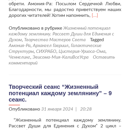
обрети. Амония-Ра: Посылом Сердечной Любви,
Благодарности, мы радостно приветствуем наших
Читать
дорогих читателей! Хотим напомнить,
[…]
больше
проТворческий
Опубликовано в рубрике
Жизненный потенциал
сеанс
каждому землянину. Рассвет Души для Единения с
“Жизненный
Духом
,
Творчество Мастеров Света
Tagged
потенциал
Амония-Ра
,
Архангел Гавриил
,
Галактические
каждому
Структуры
,
СИХРАБО
,
Цистерия-Уриоса-Ома
,
землянину”
Ченнелинг
,
Эвисома-Мия-КалиВсеУсра
Оставить
–
комментарий
10
сеанс.
Творческий сеанс “Жизненный
потенциал каждому землянину” – 9
сеанс.
Опубликовано
31 января 2024 | 20:28
“Жизненный потенциал каждому землянину.
Рассвет Души для Единения с Духом” 2 цикл –