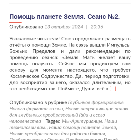
с
новыми
потоками
Помощь планете Земля. Сеанс №2.
для
Опубликовано
13 октября 2024 | 20:36
человечества»
Уважаемые читатели! Союз продолжает размещать
отчёты о помощи Земле. На связь вышли Импульсы
Божьих Пределов и дали рекомендации по
проведению сеанса: «Земля Мать желает вашу
помощь получать. Сейчас мы продиктуем вам
основу для момента настоящего, что требует
Космическое Содружество. Да, период подготовки,
для восприятия вашего, оказался длительным, но
Читать
это необходимо так. Поймите, Души, всё в
[…]
больше
проПомощь
Опубликовано в рубрике
Глубинное формирование
планете
Нового формата жизни
,
Новые направляющие волны
Земля.
для глубинных преобразований Гайи и всего
Сеанс
человечества
Tagged
Мы-Арктурианцы. Наши
№2.
технологии вам.
,
Наша помощь планете Земля
,
Новые преобразования для радости бытия
,