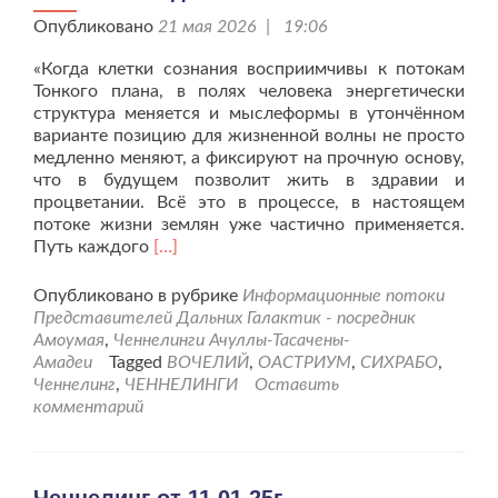
Опубликовано
21 мая 2026 | 19:06
«Когда клетки сознания восприимчивы к потокам
Тонкого плана, в полях человека энергетически
структура меняется и мыслеформы в утончённом
варианте позицию для жизненной волны не просто
медленно меняют, а фиксируют на прочную основу,
что в будущем позволит жить в здравии и
процветании. Всё это в процессе, в настоящем
потоке жизни землян уже частично применяется.
Читать
Путь каждого
[…]
больше
проКоалиционный
Опубликовано в рубрике
Информационные потоки
Совет
Представителей Дальних Галактик - посредник
Дальних
Амоумая
,
Ченнелинги Ачуллы-Тасачены-
Галактик
Амадеи
Tagged
ВОЧЕЛИЙ
,
ОАСТРИУМ
,
СИХРАБО
,
людям
Ченнелинг
,
ЧЕННЕЛИНГИ
Оставить
планеты
комментарий
Земля.