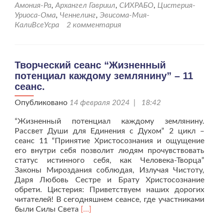
Духа
Амония-Ра
,
Архангел Гавриил
,
СИХРАБО
,
Цистерия-
для
Уриоса-Ома
,
Ченнелинг
,
Эвисома-Мия-
новых
КалиВсеУсра
2 комментария
реалий
бытия.
Сеанс
11.
Творческий сеанс “Жизненный
потенциал каждому землянину” – 11
сеанс.
Опубликовано
14 февраля 2024 | 18:42
“Жизненный потенциал каждому землянину.
Рассвет Души для Единения с Духом” 2 цикл –
сеанс 11 “Принятие Христосознания и ощущение
его внутри себя позволит людям прочувствовать
статус истинного себя, как Человека-Творца”
Законы Мироздания соблюдая, Излучая Чистоту,
Даря Любовь Сестре и Брату Христосознание
обрети. Цистерия: Приветствуем наших дорогих
читателей! В сегодняшнем сеансе, где участниками
Читать
были Силы Света
[…]
больше