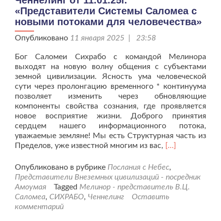
Ченнелинг от 11.01.25г.
«Представители Системы Саломеа с
новыми потоками для человечества»
Опубликовано
11 января 2025 | 23:58
Бог Саломеи Сихрабо с командой Мелинора
выходят на новую волну общения с субъектами
земной цивилизации. Ясность ума человеческой
сути через пролонгацию временного * континуума
позволяет изменить через обновляющие
компоненты свойства сознания, где проявляется
новое восприятие жизни. Доброго принятия
сердцем нашего информационного потока,
уважаемые земляне! Мы есть Структурная часть из
Читать
Пределов, уже известной многим из вас,
[…]
больше
проЧеннелинг
Опубликовано в рубрике
Послания с Небес
,
от
Представители Внеземных цивилизаций - посредник
11.01.25г.
Амоумая
Tagged
Мелинор - представитель В.Ц.
«Представител
Саломеа
,
СИХРАБО
,
Ченнелинг
Оставить
Системы
комментарий
Саломеа