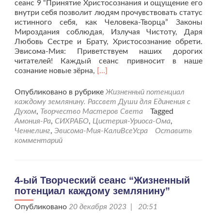
сеанс 9 “Принятие Христосознания и ощущение его
внутри себя позволит людям прочувствовать статус
истинного себя, как Человека-Творца” Законы
Мироздания соблюдая, Излучая Чистоту, Даря
Любовь Сестре и Брату, Христосознание обрети.
Эвисома-Мия: Приветствуем наших дорогих
читателей! Каждый сеанс привносит в наше
Читать
сознание новые зёрна,
[…]
больше
проТворческий
Опубликовано в рубрике
Жизненный потенциал
сеанс
каждому землянину. Рассвет Души для Единения с
“Жизненный
Духом
,
Творчество Мастеров Света
Tagged
потенциал
Амония-Ра
,
СИХРАБО
,
Цистерия-Уриоса-Ома
,
каждому
Ченнелинг
,
Эвисома-Мия-КалиВсеУсра
Оставить
землянину”
комментарий
–
9
сеанс.
4-ый Творческий сеанс “Жизненный
потенциал каждому землянину”
Опубликовано
20 декабря 2023 | 20:51