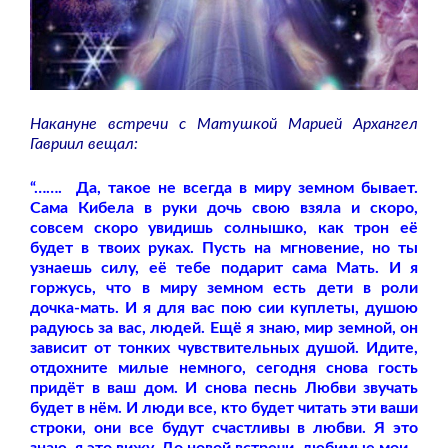
Накануне встречи с Матушкой Марией Архангел
Гавриил вещал:
“……. Да, такое не всегда в миру земном бывает.
Сама Кибела в руки дочь свою взяла и скоро,
совсем скоро увидишь солнышко, как трон её
будет в твоих руках. Пусть на мгновение, но ты
узнаешь силу, её тебе подарит сама Мать. И я
горжусь, что в миру земном есть дети в роли
дочка-мать. И я для вас пою сии куплеты, душою
радуюсь за вас, людей. Ещё я знаю, мир земной, он
зависит от тонких чувствительных душой. Идите,
отдохните милые немного, сегодня снова гость
придёт в ваш дом. И снова песнь Любви звучать
будет в нём. И люди все, кто будет читать эти ваши
строки, они все будут счастливы в любви. Я это
знаю, я это вижу. До новой встречи, любимые мои.