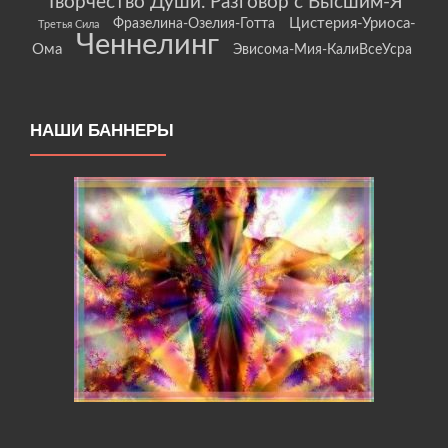
Творчество Души. Разговор с Высшим-Я
Цистерия-Уриоса-
Фразелина-Озелия-Готта
Третья Сила
Ченнелинг
Ома
Эвисома-Мия-КалиВсеУсра
НАШИ БАННЕРЫ