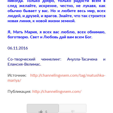
никогда. Только добро, только радости всем в
след желайте, искренне, честно, не лукавя, как
обычно бывает у вас. Но и любите весь мир, всех
людей, и друзей, и врагов. Знайте, что так строится
новая линия, к новой жизни земной.
Я, Мать Мария, я всех вас люблю, всех обнимаю,
боготворю. Свет и Любовь дай вам всем Бог.
06.11.2016
Со-творческий ченнелинг: Ачулла-Тасачена и
Елансия-Велимас.
Источник:
http://channelingvsem.com/tag/matushka-
mariya/
Публикация:
http://channelingvsem.com/
6