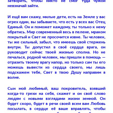
затворить, чтобы никто не смог туда чужой
невзначай зайти.
И ещё вам скажу, милые дети, есть на Земле у вас
огрех один, вы забываете, что есть у всех вас Отец
Единый. Он и поможет каждому, ты только к нему
обратись. Мир современный весь в пелене, мраком
покрытый и Свет не просочится извне. Ты человек,
ты же сильный, забыл, что имеешь свой стержень
внутри. Ты допустил в своё сердце врага, он
руководит сейчас твоей жизнью сполна. Но не
печалься, родной человек, мы пришли в помощь —
отразить твоему врагу напор, но только сам ты его
можешь вывести из сердца своего, мы лишь
подскажем тебе, Свет в твою Душу направим в
волне.
Сын мой любимый, ваш покровитель, взявший
когда-то грехи на себя, скажет и он своё слово
людям с новыми взглядами жизни земной. Он
будет скоро, будет в речи своей всем вам Любовь
посылать, в сердце её ваше вправлять, чтобы