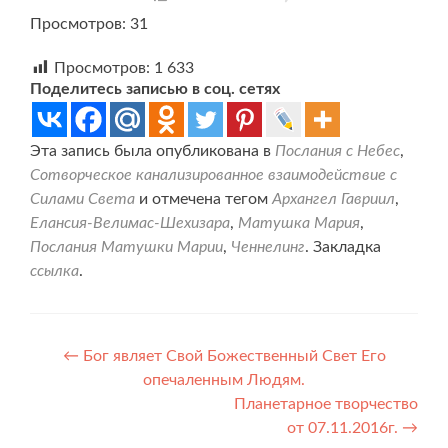
Просмотров: 31
Просмотров:
1 633
Поделитесь записью в соц. сетях
Эта запись была опубликована в
Послания с Небес
,
Сотворческое канализированное взаимодействие с
Силами Света
и отмечена тегом
Архангел Гавриил
,
Елансия-Велимас-Шехизара
,
Матушка Мария
,
Послания Матушки Марии
,
Ченнелинг
. Закладка
ссылка
.
Навигация
←
Бог являет Свой Божественный Свет Его
опечаленным Людям.
по
Планетарное творчество
записям
от 07.11.2016г.
→