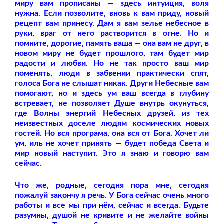
миру вам прописаны — здесь интуиция, воля
нужна. Если позволите, вновь к вам приду, новый
рецепт вам принесу. Дам я вам зелье небесное в
руки, враг от него растворится в огне. Но и
помните, дорогие, память ваша — она вам не друг, в
новом миру не будет прошлого, там будет мир
радости и любви. Но не так просто ваш мир
поменять, люди в забвении практически спят,
голоса Бога не слышат никак. Други Небесные вам
помогают, но и здесь ум ваш всегда в глубину
встревает, не позволяет Душе внутрь окунуться,
где Волны энергий Небесных друзей, из тех
неизвестных доселе людям космических новых
гостей. Но вся програма, она вся от Бога. Хочет ли
ум, иль не хочет принять — будет победа Света и
мир новый наступит. Это я знаю и говорю вам
сейчас.
Что же, родные, сегодня пора мне, сегодня
пожалуй закончу я речь. У Бога сейчас очень много
работы и все мы при нём, сейчас и всегда. Будьте
разумны, душой не кривите и не желайте войны