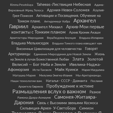
Taheeas-Лествиция Небесная
Rimma Pesotskaya
Адама-
Адония-Невея-Соломея
Азулия-
Верховный Жрец Телоса
Грея-Понесея
Активации и Посвящения. Обучение на
Архангел
Тонком плане.
Антидемиург Кобра
Гавриил
Архив-Мои первые
Архангел Михаил
контакты с Тонким планом
Архив Хроник Акаши
Архитекторы Мироздания
ВераЛюдома-Анунция
Владыка Илларион
Владыка Мельхиседек
Владыки Тонкого плана извещают нам
Говорят
Внеземные Цивилизации для человечества
Арктурианцы
Жизнь
Единение Мироздания для Новой Земли
Злата
Золотой
на Земле в лучах Божественной Любви
Велисий — Бог Неба и Земли
Ивелина-Наджа-
Афоморзия
Майк Куинси
Исти-Танзиля
Мария Магдалина
Матушка Мария
Мы-Арктурианцы.
Милузина-Энигма-Илания
Наши технологии вам.
Наталья - СССР - Даэманта
Послания
Пробуждение к истине
Архангела Гавриила
Размышления вслух о важном
Разное
Самонея-Житаяра-
Рамона-Даэра-Аомаумя
Дарония
Связь с Высокими звеньями Космоса
Сильвиция-Архея- У-СветоБора
Симион