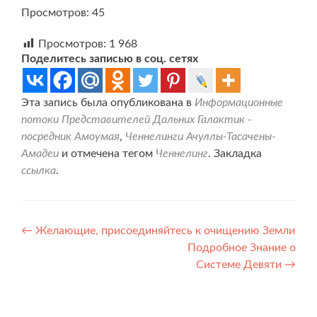
Просмотров: 45
Просмотров:
1 968
Поделитесь записью в соц. сетях
Эта запись была опубликована в
Информационные
потоки Представителей Дальних Галактик -
посредник Амоумая
,
Ченнелинги Ачуллы-Тасачены-
Амадеи
и отмечена тегом
Ченнелинг
. Закладка
ссылка
.
Навигация
←
Желающие, присоединяйтесь к очищению Земли
Подробное Знание о
по
Системе Девяти
→
записям