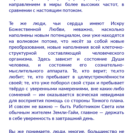
направлением в миры более высоких частот, в
сравнении с настоящим потоком.
Те же люди, чьи сердца имеют Искру
Божественной Любви, неважно, насколько
наполнены новым потенциалом, они уже находятся
на волновом потоке, что несёт за собой новые
преобразования, новые наполнения всей клеточно-
структурной составляющей человеческого
организма. Здесь зависит и состояние Души
человека, и состояние его сознательно-
мыслительного аппарата. Те, кто верит; те,кто
любит; те, кто пребывает в целеустремлённости
своей; те, кто уже поборол свой страх и пребывает
твёрдо с уверенными намерениями, вне каких-либо
сомнений — им оказывается всяческая невидимая
для восприятия помощь со стороны Тонкого плана.
И совсем не важно — быть Работником Света или
обычным жителем Земли-Гайи, главное — держать
в себе уверенность в завтрашний день.
Вы же понимаете, люди, многие, большинство не