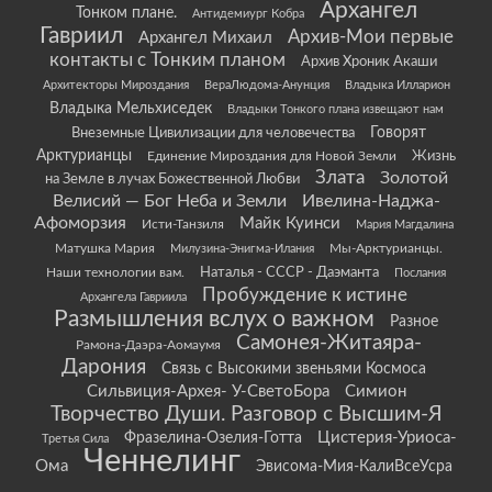
Архангел
Тонком плане.
Антидемиург Кобра
Гавриил
Архив-Мои первые
Архангел Михаил
контакты с Тонким планом
Архив Хроник Акаши
Архитекторы Мироздания
ВераЛюдома-Анунция
Владыка Илларион
Владыка Мельхиседек
Владыки Тонкого плана извещают нам
Говорят
Внеземные Цивилизации для человечества
Арктурианцы
Жизнь
Единение Мироздания для Новой Земли
Злата
Золотой
на Земле в лучах Божественной Любви
Велисий — Бог Неба и Земли
Ивелина-Наджа-
Афоморзия
Майк Куинси
Исти-Танзиля
Мария Магдалина
Матушка Мария
Мы-Арктурианцы.
Милузина-Энигма-Илания
Наши технологии вам.
Наталья - СССР - Даэманта
Послания
Пробуждение к истине
Архангела Гавриила
Размышления вслух о важном
Разное
Самонея-Житаяра-
Рамона-Даэра-Аомаумя
Дарония
Связь с Высокими звеньями Космоса
Сильвиция-Архея- У-СветоБора
Симион
Творчество Души. Разговор с Высшим-Я
Цистерия-Уриоса-
Фразелина-Озелия-Готта
Третья Сила
Ченнелинг
Ома
Эвисома-Мия-КалиВсеУсра