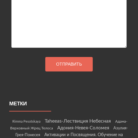
МЕТКИ
Taheeas-Лествиция Небесная
Rimma Pesotskaya
Адама-
Адония-Невея-Соломея
Азулия-
Верховный Жрец Телоса
Грея-Понесея
Активации и Посвящения. Обучение на