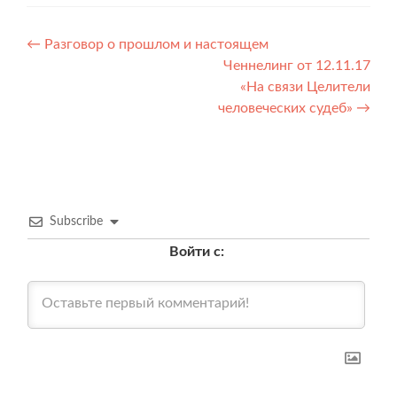
Навигация
←
Разговор о прошлом и настоящем
Ченнелинг от 12.11.17
по
«На связи Целители
записям
человеческих судеб»
→
Subscribe
Войти с: