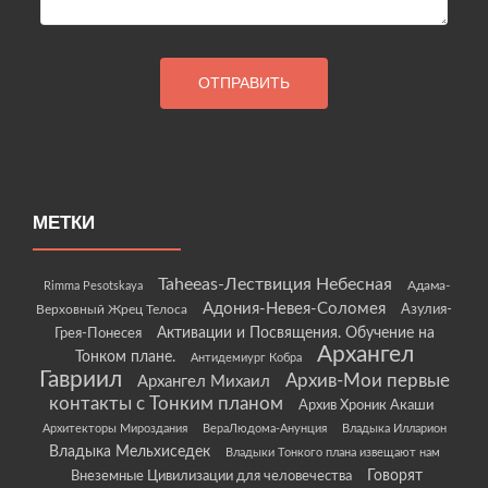
МЕТКИ
Taheeas-Лествиция Небесная
Rimma Pesotskaya
Адама-
Адония-Невея-Соломея
Азулия-
Верховный Жрец Телоса
Грея-Понесея
Активации и Посвящения. Обучение на
Архангел
Тонком плане.
Антидемиург Кобра
Гавриил
Архив-Мои первые
Архангел Михаил
контакты с Тонким планом
Архив Хроник Акаши
Архитекторы Мироздания
ВераЛюдома-Анунция
Владыка Илларион
Владыка Мельхиседек
Владыки Тонкого плана извещают нам
Говорят
Внеземные Цивилизации для человечества