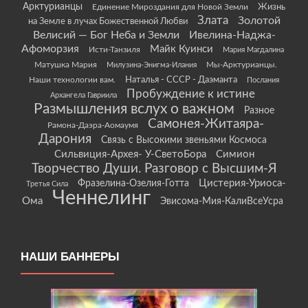
Арктурианцы
Жизнь
Единение Мироздания для Новой Земли
Злата
Золотой
на Земле в лучах Божественной Любви
Велисий — Бог Неба и Земли
Ивелина-Наджа-
Афоморзия
Майк Куинси
Исти-Танзиля
Мария Магдалина
Матушка Мария
Мы-Арктурианцы.
Милузина-Энигма-Илания
Наши технологии вам.
Наталья - СССР - Даэманта
Послания
Пробуждение к истине
Архангела Гавриила
Размышления вслух о важном
Разное
Самонея-Житаяра-
Рамона-Даэра-Аомаумя
Дарония
Связь с Высокими звеньями Космоса
Сильвиция-Архея- У-СветоБора
Симион
Творчество Души. Разговор с Высшим-Я
Цистерия-Уриоса-
Фразелина-Озелия-Готта
Третья Сила
Ченнелинг
Ома
Эвисома-Мия-КалиВсеУсра
НАШИ БАННЕРЫ