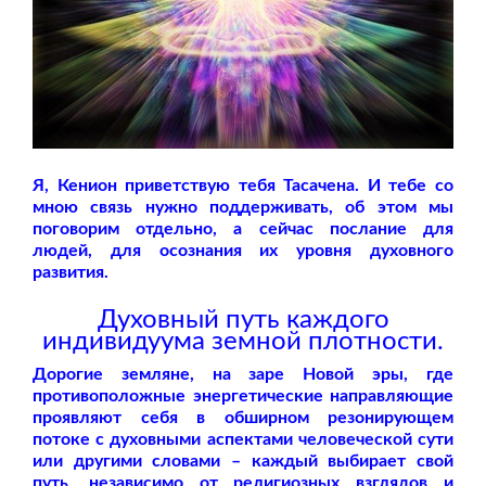
Я, Кенион приветствую тебя Тасачена. И тебе со
мною связь нужно поддерживать, об этом мы
поговорим отдельно, а сейчас послание для
людей, для осознания их уровня духовного
развития.
Духовный путь каждого
индивидуума земной плотности.
Дорогие земляне, на заре Новой эры, где
противоположные энергетические направляющие
проявляют себя в обширном резонирующем
потоке с духовными аспектами человеческой сути
или другими словами – каждый выбирает свой
путь, независимо от религиозных взглядов и