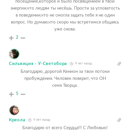
посещение,которое и было посвящением в твои
энергии,что людям ты несёшь. Прости за угловатость
в поведении,что не смогла задать тебе я не один
вопрос. Но думаю,что скоро мы встретимся общаясь
уже снова.
2
Сильвиция - У-Светобора
9 лет назад
Благодарю, дорогой Кенион за твои потоки
пробуждения. Человек поверит, что ОН
семя Творца.
5
Креола
9 лет назад
Благодарю от всего Сердца!!! С Любовью!