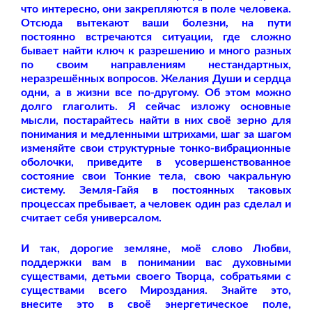
что интересно, они закрепляются в поле человека.
Отсюда вытекают ваши болезни, на пути
постоянно встречаются ситуации, где сложно
бывает найти ключ к разрешению и много разных
по своим направлениям нестандартных,
неразрешённых вопросов. Желания Души и сердца
одни, а в жизни все по-другому. Об этом можно
долго глаголить. Я сейчас изложу основные
мысли, постарайтесь найти в них своё зерно для
понимания и медленными штрихами, шаг за шагом
изменяйте свои структурные тонко-вибрационные
оболочки, приведите в усовершенствованное
состояние свои Тонкие тела, свою чакральную
систему. Земля-Гайя в постоянных таковых
процессах пребывает, а человек один раз сделал и
считает себя универсалом.
И так, дорогие земляне, моё слово Любви,
поддержки вам в понимании вас духовными
существами, детьми своего Творца, собратьями с
существами всего Мироздания. Знайте это,
внесите это в своё энергетическое поле,