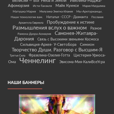
Велисий — Бог Неба и Земли
Ивелина-Наджа-
Афоморзия
Майк Куинси
Исти-Танзиля
Мария Магдалина
Матушка Мария
Мы-Арктурианцы.
Милузина-Энигма-Илания
Наши технологии вам.
Наталья - СССР - Даэманта
Послания
Пробуждение к истине
Архангела Гавриила
Размышления вслух о важном
Разное
Самонея-Житаяра-
Рамона-Даэра-Аомаумя
Дарония
Связь с Высокими звеньями Космоса
Сильвиция-Архея- У-СветоБора
Симион
Творчество Души. Разговор с Высшим-Я
Цистерия-Уриоса-
Фразелина-Озелия-Готта
Третья Сила
Ченнелинг
Ома
Эвисома-Мия-КалиВсеУсра
НАШИ БАННЕРЫ