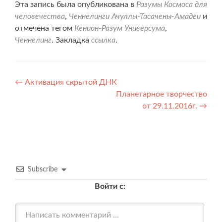
Эта запись была опубликована в
Разумы Космоса для
человечества
,
Ченнелинги Ачуллы-Тасачены-Амадеи
и
отмечена тегом
Кенион-Разум Универсума
,
Ченнелинг
. Закладка
ссылка
.
Навигация
←
Активация скрытой ДНК
Планетарное творчество
по
от 29.11.2016г.
→
записям
Subscribe
Войти с: