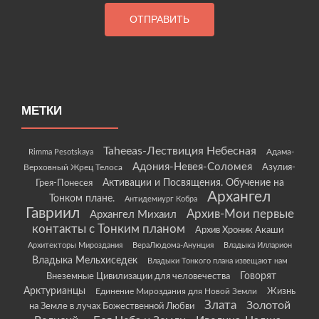
МЕТКИ
Taheeas-Лествиция Небесная
Rimma Pesotskaya
Адама-
Адония-Невея-Соломея
Азулия-
Верховный Жрец Телоса
Грея-Понесея
Активации и Посвящения. Обучение на
Архангел
Тонком плане.
Антидемиург Кобра
Гавриил
Архив-Мои первые
Архангел Михаил
контакты с Тонким планом
Архив Хроник Акаши
Архитекторы Мироздания
ВераЛюдома-Анунция
Владыка Илларион
Владыка Мельхиседек
Владыки Тонкого плана извещают нам
Говорят
Внеземные Цивилизации для человечества
Арктурианцы
Жизнь
Единение Мироздания для Новой Земли
Злата
Золотой
на Земле в лучах Божественной Любви