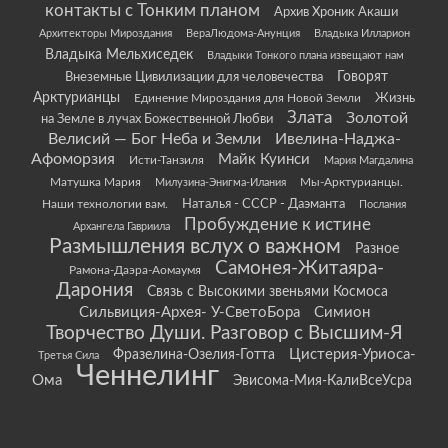
контакты с Тонким планом
Архив Хроник Акаши
Архитекторы Мироздания
ВераЛюдома-Анунция
Владыка Илларион
Владыка Мельхиседек
Владыки Тонкого плана извещают нам
Говорят
Внеземные Цивилизации для человечества
Арктурианцы
Жизнь
Единение Мироздания для Новой Земли
Злата
Золотой
на Земле в лучах Божественной Любви
Велисий — Бог Неба и Земли
Ивелина-Наджа-
Афоморзия
Майк Куинси
Исти-Танзиля
Мария Магдалина
Матушка Мария
Мы-Арктурианцы.
Милузина-Энигма-Илания
Наши технологии вам.
Наталья - СССР - Даэманта
Послания
Пробуждение к истине
Архангела Гавриила
Размышления вслух о важном
Разное
Самонея-Житаяра-
Рамона-Даэра-Аомаумя
Дарония
Связь с Высокими звеньями Космоса
Сильвиция-Архея- У-СветоБора
Симион
Творчество Души. Разговор с Высшим-Я
Цистерия-Уриоса-
Фразелина-Озелия-Готта
Третья Сила
Ченнелинг
Ома
Эвисома-Мия-КалиВсеУсра