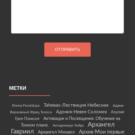
МЕТКИ
Taheeas-Лествиция Небесная
Rimma Pesotskaya
Адама-
Адония-Невея-Соломея
Азулия-
Верховный Жрец Телоса
Грея-Понесея
Активации и Посвящения. Обучение на
Архангел
Тонком плане.
Антидемиург Кобра
Гавриил
Архив-Мои первые
Архангел Михаил