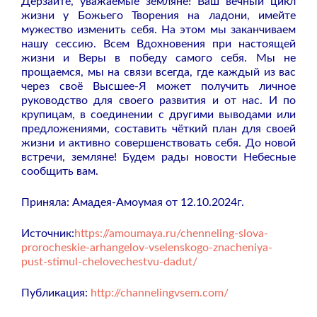
Дерзайте, уважаемые земляне! Ваш вечный цикл
жизни у Божьего Творения на ладони, имейте
мужество изменить себя. На этом мы заканчиваем
нашу сессию. Всем Вдохновения при настоящей
жизни и Веры в победу самого себя. Мы не
прощаемся, мы на связи всегда, где каждый из вас
через своё Высшее-Я может получить личное
руководство для своего развития и от нас. И по
крупицам, в соединении с другими выводами или
предложениями, составить чёткий план для своей
жизни и активно совершенствовать себя. До новой
встречи, земляне! Будем рады новости Небесные
сообщить вам.
Приняла: Амадея-Амоумая
от 12.10.2024г.
Источник:
https://amoumaya.ru/chenneling-slova-
prorocheskie-arhangelov-vselenskogo-znacheniya-
pust-stimul-chelovechestvu-dadut/
Публикация:
http://channelingvsem.com/