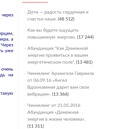
Дети — радость сердечная и
 через
счастье наше.
(48 512)
Как вы будете ощущать
ерцем,
повышенную энергию.
(17 244)
кра, а
 Через
Абунданция “Как Денежной
ть уже
энергии проявиться в вашем
энергетическом поле“.
(13 481)
 очень
Ченнелинг Архангела Гавриила
едь на
от 06.09.16 «Ангел
Вдохновения дарит вам свои
 такую
вибрации».
(13 366)
Ченнелинг от 21.05.2016
Абунданция «Денежная
энергия в жизни человека».
(11 311)