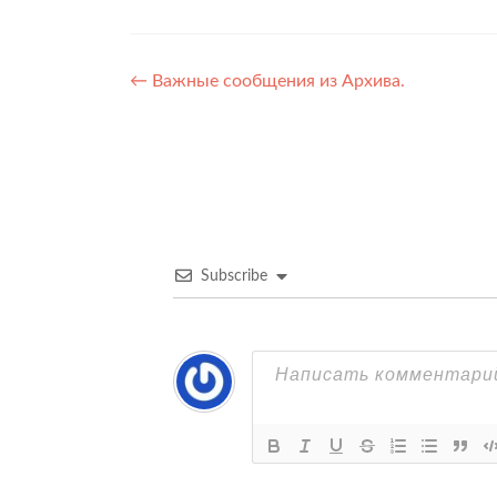
Навигация
←
Важные сообщения из Архива.
по
записям
Subscribe