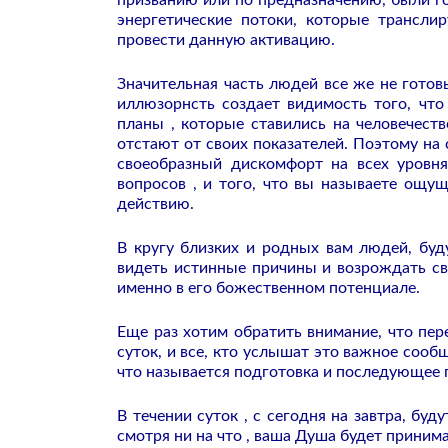
призванию или по предназначению, были г
энергетические потоки, которые трансли
провести данную активацию.
Значительная часть людей все же не готовы
иллюзорнсть создает видимость того, что
планы , которые ставились на человечест
отстают от своих показателей.
Поэтому на 
своеобразный дискомфорт на всех уровня
вопросов , и того, что вы называете ощу
действию.
В кругу близких и родных вам людей, буду
видеть истинные причины и возрождать сво
именно в его божественном потенциале.
Еще раз хотим обратить внимание, что пере
суток, и все, кто услышат это важное сооб
что называется подготовка и последующее 
В течении суток , с сегодня на завтра, б
смотря ни на что , ваша Душа будет принима