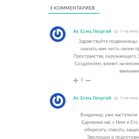
3
КОММЕНТАРИЕВ
Аз Есмь Георгий
1 год назад
Здравствуйте подвижницы 
оказать нам честь своим 
Пространства, окружающего 
Создателем, влияет на множе
внимание
0
Аз Есмь Георгий
1 год назад
Владимир, уже наступили 
Единении нас с Ним и Его 
оберегать, спасать, защ
Эволюции и подготовке 