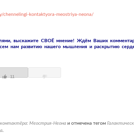
y/chennelingi-kontaktyora-meostriya-neona/
слями, выскажите СВОЁ мнение! Ждём Ваших коммента
всем нам развитию нашего мышления и раскрытию серд
11
 контактёра: Меострия-Неона
и отмечена тегом
Галактическ
а
.