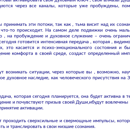
отовы активировать свой духовный ключ , свои алмазы ду
руются через все каналы, которые уже пробуждены, по
 принимать эти потоки, так как , тьма висит над их созна
 что-то происходит. На самом деле подвижки очень малы
во , на пробуждение и духовное служение – очень ограни
сегодня готовится интенсивная передача , которая , видимо
х, это касается и психо-эмоционального состояния и б
щение комфорта в своей среде, создаст определенный имп
т возникать ситуации, через которые вы , возможно, нау
е духовное наследие, как человеческого присутствия на З
дача, которая сегодня планируется, она будет активна в т
щение и почувствуют призыв своей Души,ибудут вовлечены , 
принятие активации.
удут проходить сверхсильные и свермощные импульсы, котор
ть и транслировать в свои низшие сознания.