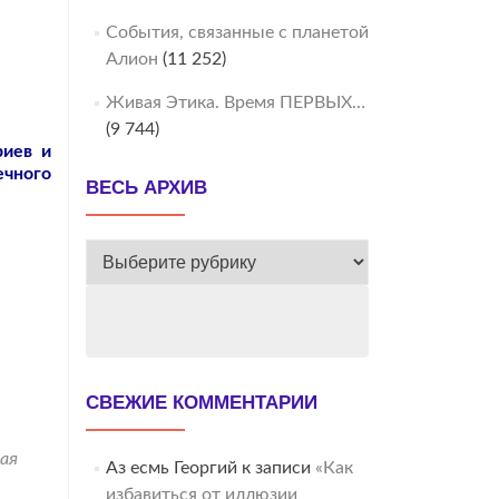
События, связанные с планетой
Алион
(11 252)
Живая Этика. Время ПЕРВЫХ…
(9 744)
риев и
ечного
ВЕСЬ АРХИВ
ВЕСЬ
АРХИВ
СВЕЖИЕ КОММЕНТАРИИ
ая
Аз есмь Георгий
к записи
«Как
избавиться от иллюзии