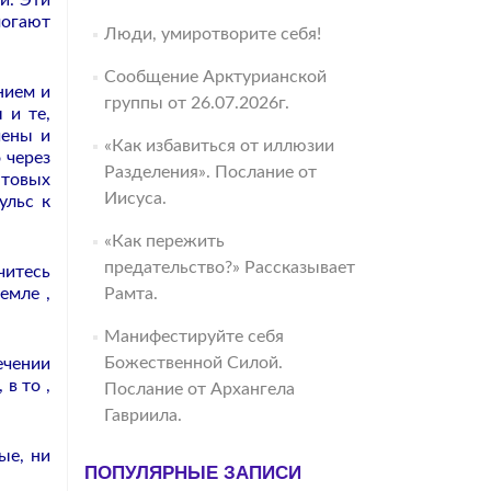
ши.
Эти
могают
Люди, умиротворите себя!
Сообщение Арктурианской
нием и
группы от 26.07.2026г.
 и те,
чены и
«Как избавиться от иллюзии
 через
Разделения». Послание от
ытовых
Иисуса.
ульс к
«Как пережить
предательство?» Рассказывает
читесь
емле ,
Рамта.
Манифестируйте себя
Божественной Силой.
ечении
в то ,
Послание от Архангела
Гавриила.
ые, ни
ПОПУЛЯРНЫЕ ЗАПИСИ