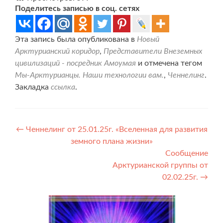
Поделитесь записью в соц. сетях
Эта запись была опубликована в
Новый
Арктурианский коридор
,
Представители Внеземных
цивилизаций - посредник Амоумая
и отмечена тегом
Мы-Арктурианцы. Наши технологии вам.
,
Ченнелинг
.
Закладка
ссылка
.
Навигация
←
Ченнелинг от 25.01.25г. «Вселенная для развития
земного плана жизни»
по
Сообщение
записям
Арктурианской группы от
02.02.25г.
→