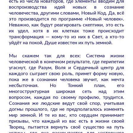
есть из числа новаторов, где элементы вводим для
воспроизводства идей новых в сознание
человечества, другими словами, Новый Код. Да, всё
это производится по программе «Новый человек».
Неважно, как будут реагировать скептики, это есть
их удел, хотя в их клетках тоже происходит
трансформация — кому-то из них в Свет, а кто-то
уйдёт на покой, Душе известен их путь земной.
Мы скажем так для всех: Система жизни
человеческой в конечном результате, где перипетии
угаснут, где Разум, Воля и Сердечный центр для
каждого сыграет свою роль, примет форму новую,
пока же в сознании человека звучит, как мечта
несбыточная. Но Тонкий план, его
многоструктурная широкая сеть над этим
вопросом, каждая по своему профилю, трудится.
Сознания же людские ведут свой спор, учитывая
догмы прошлого, где не предполагалось изменять
мир земной. И те из вас, кто сердцем принимает
призывы, что каждый из вас есть в жизни своей
Творец, пытается вернуть своё существо на путь
истины, где она раскрывается для настоящего