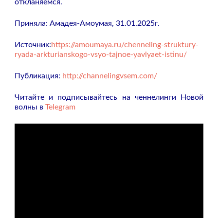
откланяемся.
Приняла: Амадея-Амоумая, 31.01.2025г.
Источник:
https://amoumaya.ru/chenneling-struktury-
ryada-arkturianskogo-vsyo-tajnoe-yavlyaet-istinu/
Публикация:
http://channelingvsem.com/
Читайте и подписывайтесь на ченнелинги Новой
волны в
Telegram