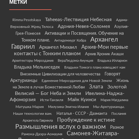
МЕТКИ
Taheeas-Лествиция Небесная
Rimma Pesotskaya
Адама-
Адония-Невея-Соломея
Азулия-
Верховный Жрец Телоса
Грея-Понесея
Активации и Посвящения. Обучение на
Архангел
Тонком плане.
Антидемиург Кобра
Гавриил
Архив-Мои первые
Архангел Михаил
контакты с Тонким планом
Архив Хроник Акаши
Архитекторы Мироздания
ВераЛюдома-Анунция
Владыка Илларион
Владыка Мельхиседек
Владыки Тонкого плана извещают нам
Говорят
Внеземные Цивилизации для человечества
Арктурианцы
Жизнь
Единение Мироздания для Новой Земли
Злата
Золотой
на Земле в лучах Божественной Любви
Велисий — Бог Неба и Земли
Ивелина-Наджа-
Афоморзия
Майк Куинси
Исти-Танзиля
Мария Магдалина
Матушка Мария
Мы-Арктурианцы.
Милузина-Энигма-Илания
Наши технологии вам.
Наталья - СССР - Даэманта
Послания
Пробуждение к истине
Архангела Гавриила
Размышления вслух о важном
Разное
Самонея-Житаяра-
Рамона-Даэра-Аомаумя