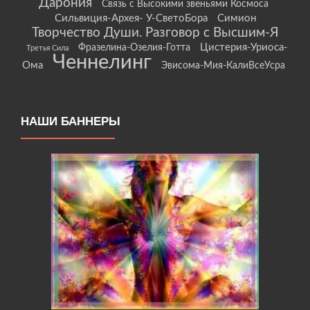
Дарония
Связь с Высокими звеньями Космоса
Сильвиция-Архея- У-СветоБора
Симион
Творчество Души. Разговор с Высшим-Я
Цистерия-Уриоса-
Фразелина-Озелия-Готта
Третья Сила
Ченнелинг
Ома
Эвисома-Мия-КалиВсеУсра
НАШИ БАННЕРЫ