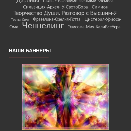
Дарония
Связь с Высокими звеньями Космоса
Сильвиция-Архея- У-СветоБора
Симион
Творчество Души. Разговор с Высшим-Я
Цистерия-Уриоса-
Фразелина-Озелия-Готта
Третья Сила
Ченнелинг
Ома
Эвисома-Мия-КалиВсеУсра
НАШИ БАННЕРЫ