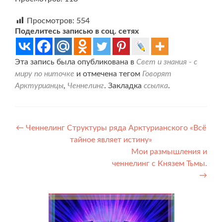
Просмотров:
554
Поделитесь записью в соц. сетях
Эта запись была опубликована в
Свет и знания - с
миру по ниточке
и отмечена тегом
Говорят
Арктурианцы
,
Ченнелинг
. Закладка
ссылка
.
Навигация
←
Ченнелинг Структуры ряда Арктурианского «Всё
тайное являет истину»
по
Мои размышления и
записям
ченнелинг с Князем Тьмы.
→