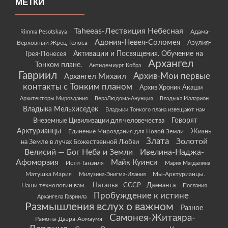
МЕТКИ
Taheeas-Лествиция Небесная
Rimma Pesotskaya
Адама-
Адония-Невея-Соломея
Азулия-
Верховный Жрец Телоса
Грея-Понесея
Активации и Посвящения. Обучение на
Архангел
Тонком плане.
Антидемиург Кобра
Гавриил
Архив-Мои первые
Архангел Михаил
контакты с Тонким планом
Архив Хроник Акаши
Архитекторы Мироздания
ВераЛюдома-Анунция
Владыка Илларион
Владыка Мельхиседек
Владыки Тонкого плана извещают нам
Говорят
Внеземные Цивилизации для человечества
Арктурианцы
Жизнь
Единение Мироздания для Новой Земли
Злата
Золотой
на Земле в лучах Божественной Любви
Велисий — Бог Неба и Земли
Ивелина-Наджа-
Афоморзия
Майк Куинси
Исти-Танзиля
Мария Магдалина
Матушка Мария
Мы-Арктурианцы.
Милузина-Энигма-Илания
Наши технологии вам.
Наталья - СССР - Даэманта
Послания
Пробуждение к истине
Архангела Гавриила
Размышления вслух о важном
Разное
Самонея-Житаяра-
Рамона-Даэра-Аомаумя