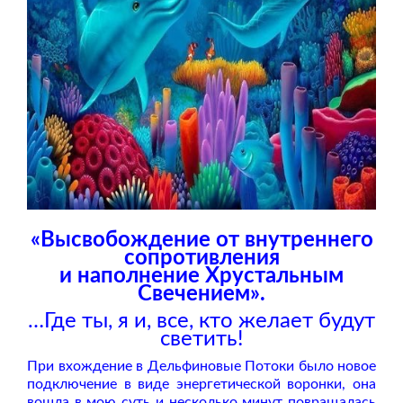
«Высвобождение от внутреннего
сопротивления
и наполнение Хрустальным
Свечением».
…
Где ты, я и, все, кто желает будут
светить!
При вхождение в Дельфиновые Потоки было новое
подключение в виде энергетической воронки, она
вошла в мою суть и несколько минут повращалась