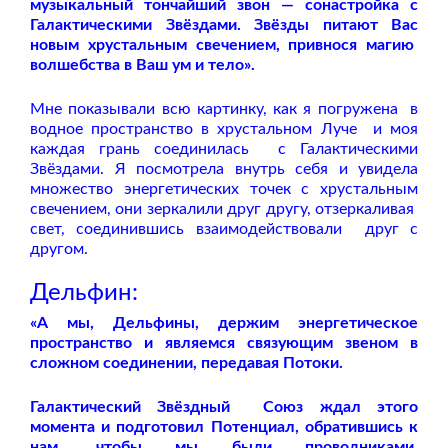
музыкальный тончайший звон — сонастройка с
Галактическими Звёздами. Звёзды питают Вас
новым хрустальным свечением, привнося магию
волшебства в Ваш ум и тело».
Мне показывали всю картинку, как я погружена
в
водное пространство в хрустальном Луче
и моя
каждая грань соединилась
с Галактическими
Звёздами. Я посмотрела внутрь себя и увидела
множество энергетических точек с хрустальным
свечением, они зеркалили друг другу, отзеркаливая
свет, соединившись взаимодействовали друг с
другом.
Дельфин:
«А мы, Дельфины, держим энергетическое
пространство и являемся связующим звеном в
сложном соединении, передавая Потоки.
Галактический Звёздный
Союз ждал этого
момента и подготовил Потенциал, обратившись к
нам, чтобы мы были проводниками.