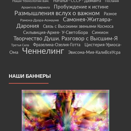
Наши технологии вам.
Наталья - СССР - Даэманта
Послания
Пробуждение к истине
Архангела Гавриила
Размышления вслух о важном
Разное
Самонея-Житаяра-
Рамона-Даэра-Аомаумя
Дарония
Связь с Высокими звеньями Космоса
Сильвиция-Архея- У-СветоБора
Симион
Творчество Души. Разговор с Высшим-Я
Цистерия-Уриоса-
Фразелина-Озелия-Готта
Третья Сила
Ченнелинг
Ома
Эвисома-Мия-КалиВсеУсра
НАШИ БАННЕРЫ