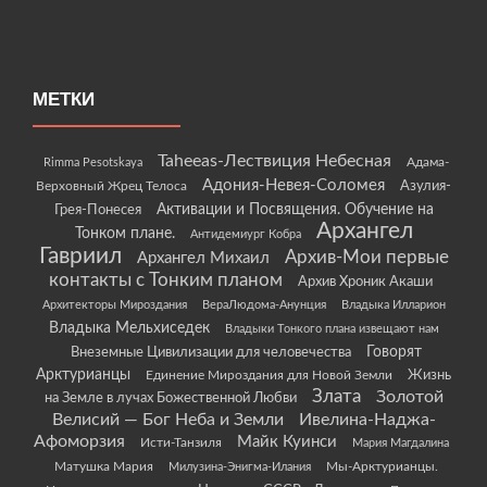
МЕТКИ
Taheeas-Лествиция Небесная
Rimma Pesotskaya
Адама-
Адония-Невея-Соломея
Азулия-
Верховный Жрец Телоса
Грея-Понесея
Активации и Посвящения. Обучение на
Архангел
Тонком плане.
Антидемиург Кобра
Гавриил
Архив-Мои первые
Архангел Михаил
контакты с Тонким планом
Архив Хроник Акаши
Архитекторы Мироздания
ВераЛюдома-Анунция
Владыка Илларион
Владыка Мельхиседек
Владыки Тонкого плана извещают нам
Говорят
Внеземные Цивилизации для человечества
Арктурианцы
Жизнь
Единение Мироздания для Новой Земли
Злата
Золотой
на Земле в лучах Божественной Любви
Велисий — Бог Неба и Земли
Ивелина-Наджа-
Афоморзия
Майк Куинси
Исти-Танзиля
Мария Магдалина
Матушка Мария
Мы-Арктурианцы.
Милузина-Энигма-Илания