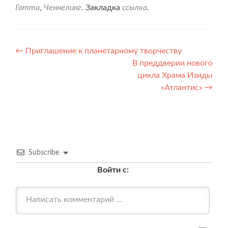
Готта
,
Ченнелинг
. Закладка
ссылка
.
Навигация
←
Приглашение к планетарному творчеству
В преддверии нового
по
цикла Храма Изиды
записям
«Атлантис»
→
Subscribe
Войти с: