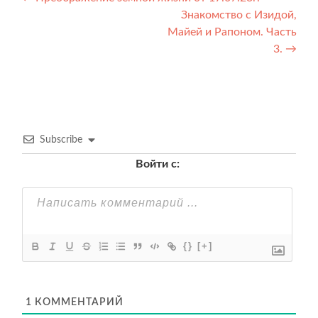
Навигация
Знакомство с Изидой,
по
Майей и Рапоном. Часть
записям
3.
→
Subscribe
Войти с:
{}
[+]
1
КОММЕНТАРИЙ