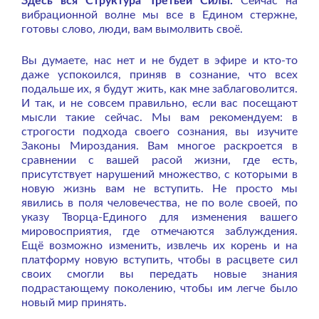
Здесь вся Структура Третьей Силы.
Сейчас на
вибрационной волне мы все в Едином стержне,
готовы слово, люди, вам вымолвить своё.
Вы думаете, нас нет и не будет в эфире и кто-то
даже успокоился, приняв в сознание, что всех
подальше их, я будут жить, как мне заблаговолится.
И так, и не совсем правильно, если вас посещают
мысли такие сейчас. Мы вам рекомендуем: в
строгости подхода своего сознания, вы изучите
Законы Мироздания. Вам многое раскроется в
сравнении с вашей расой жизни, где есть,
присутствует нарушений множество, с которыми в
новую жизнь вам не вступить. Не просто мы
явились в поля человечества, не по воле своей, по
указу Творца-Единого для изменения вашего
мировосприятия, где отмечаются заблуждения.
Ещё возможно изменить, извлечь их корень и на
платформу новую вступить, чтобы в расцвете сил
своих смогли вы передать новые знания
подрастающему поколению, чтобы им легче было
новый мир принять.