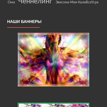
Ченнелинг
Ома
Эвисома-Мия-КалиВсеУсра
НАШИ БАННЕРЫ