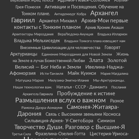
Адония-Невея-Соломея
Азулия-
Верховный Жрец Телоса
Грея-Понесея
Активации и Посвящения. Обучение на
Архангел
Тонком плане.
Антидемиург Кобра
Гавриил
Архив-Мои первые
Архангел Михаил
контакты с Тонким планом
Архив Хроник Акаши
Архитекторы Мироздания
ВераЛюдома-Анунция
Владыка Илларион
Владыка Мельхиседек
Владыки Тонкого плана извещают нам
Говорят
Внеземные Цивилизации для человечества
Арктурианцы
Жизнь
Единение Мироздания для Новой Земли
Злата
Золотой
на Земле в лучах Божественной Любви
Велисий — Бог Неба и Земли
Ивелина-Наджа-
Афоморзия
Майк Куинси
Исти-Танзиля
Мария Магдалина
Матушка Мария
Мы-Арктурианцы.
Милузина-Энигма-Илания
Наши технологии вам.
Наталья - СССР - Даэманта
Послания
Пробуждение к истине
Архангела Гавриила
Размышления вслух о важном
Разное
Самонея-Житаяра-
Рамона-Даэра-Аомаумя
Дарония
Связь с Высокими звеньями Космоса
Сильвиция-Архея- У-СветоБора
Симион
Творчество Души. Разговор с Высшим-Я
Цистерия-Уриоса-
Фразелина-Озелия-Готта
Третья Сила