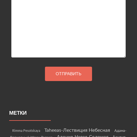
МЕТКИ
Taheeas-Лествиция Небесная
Rimma Pesotskaya
Адама-