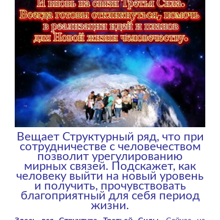
Вещает Структурный ряд, что при
сотрудничестве с человечеством
позволит урегулированию
мирных связей. Подскажет, как
человеку выйти на новый уровень
и получить, прочувствовать
благоприятный для себя период
жизни.