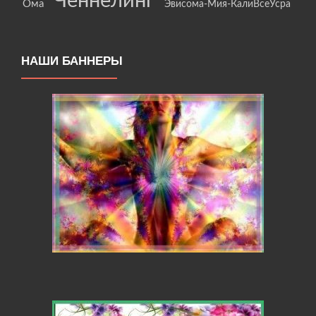
Ченнелинг
Ома
Эвисома-Мия-КалиВсеУсра
НАШИ БАННЕРЫ