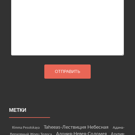
МЕТКИ
Taheeas-Лествиция Небесная
Rimma Pesotskaya
Адама-
Адония-Невея-Соломея
Азулия-
Верховный Жрец Телоса