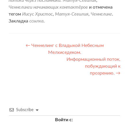
потоки через посланника: Матуя-Севилия
,
Ченнелинги начинающих контактёров
и отмечена
тегом
Иисус Христос
,
Матуя-Севилия
,
Ченнелинг
.
Закладка
ссылка
.
Навигация
←
Ченнелинг с Владыкой Небесным
Мелхиседеком.
по
Информационный поток,
записям
побуждающий к
прозрению.
→
Subscribe
Войти с: