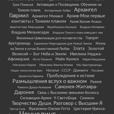
Грея-Понесея
Активации и Посвящения. Обучение на
Архангел
Тонком плане.
Антидемиург Кобра
Гавриил
Архив-Мои первые
Архангел Михаил
контакты с Тонким планом
Архив Хроник Акаши
Архитекторы Мироздания
ВераЛюдома-Анунция
Владыка Илларион
Владыка Мельхиседек
Владыки Тонкого плана извещают нам
Говорят
Внеземные Цивилизации для человечества
Арктурианцы
Жизнь
Единение Мироздания для Новой Земли
Злата
Золотой
на Земле в лучах Божественной Любви
Велисий — Бог Неба и Земли
Ивелина-Наджа-
Афоморзия
Майк Куинси
Исти-Танзиля
Мария Магдалина
Матушка Мария
Мы-Арктурианцы.
Милузина-Энигма-Илания
Наши технологии вам.
Наталья - СССР - Даэманта
Послания
Пробуждение к истине
Архангела Гавриила
Размышления вслух о важном
Разное
Самонея-Житаяра-
Рамона-Даэра-Аомаумя
Дарония
Связь с Высокими звеньями Космоса
Сильвиция-Архея- У-СветоБора
Симион
Творчество Души. Разговор с Высшим-Я
Цистерия-Уриоса-
Фразелина-Озелия-Готта
Третья Сила