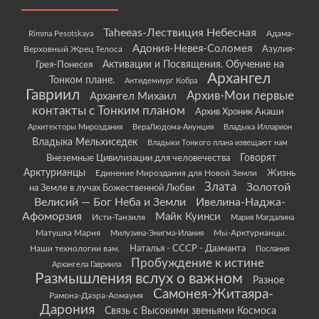
Taheeas-Лествиция Небесная
Rimma Pesotskaya
Адама-
Адония-Невея-Соломея
Азулия-
Верховный Жрец Телоса
Грея-Понесея
Активации и Посвящения. Обучение на
Архангел
Тонком плане.
Антидемиург Кобра
Гавриил
Архив-Мои первые
Архангел Михаил
контакты с Тонким планом
Архив Хроник Акаши
Архитекторы Мироздания
ВераЛюдома-Анунция
Владыка Илларион
Владыка Мельхиседек
Владыки Тонкого плана извещают нам
Говорят
Внеземные Цивилизации для человечества
Арктурианцы
Жизнь
Единение Мироздания для Новой Земли
Злата
Золотой
на Земле в лучах Божественной Любви
Велисий — Бог Неба и Земли
Ивелина-Наджа-
Афоморзия
Майк Куинси
Исти-Танзиля
Мария Магдалина
Матушка Мария
Мы-Арктурианцы.
Милузина-Энигма-Илания
Наши технологии вам.
Наталья - СССР - Даэманта
Послания
Пробуждение к истине
Архангела Гавриила
Размышления вслух о важном
Разное
Самонея-Житаяра-
Рамона-Даэра-Аомаумя
Дарония
Связь с Высокими звеньями Космоса