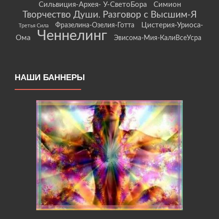
Сильвиция-Архея- У-СветоБора
Симион
Творчество Души. Разговор с Высшим-Я
Цистерия-Уриоса-
Фразелина-Озелия-Готта
Третья Сила
Ченнелинг
Ома
Эвисома-Мия-КалиВсеУсра
НАШИ БАННЕРЫ