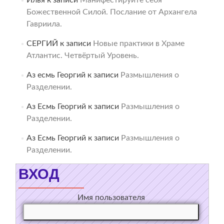
Илья
к записи
Манифестируйте себя
Божественной Силой. Послание от Архангела
Гавриила.
СЕРГИЙ
к записи
Новые практики в Храме
Атлантис. Четвёртый Уровень.
Аз есмь Георгий
к записи
Размышления о
Разделении.
Аз Есмь Георгий
к записи
Размышления о
Разделении.
Аз Есмь Георгий
к записи
Размышления о
Разделении.
ВХОД
Имя пользователя