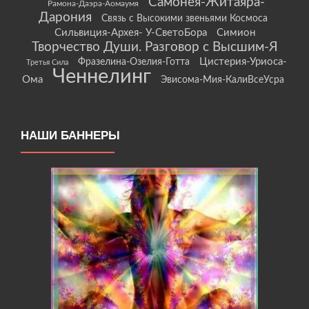
Самонея-Житаяра-
Рамона-Даэра-Аомаумя
Дарония
Связь с Высокими звеньями Космоса
Сильвиция-Архея- У-СветоБора
Симион
Творчество Души. Разговор с Высшим-Я
Цистерия-Уриоса-
Фразелина-Озелия-Готта
Третья Сила
Ченнелинг
Ома
Эвисома-Мия-КалиВсеУсра
НАШИ БАННЕРЫ