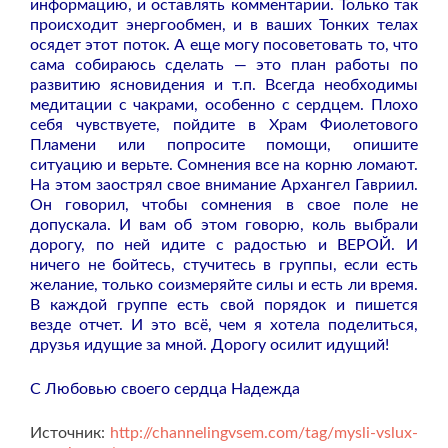
информацию, и оставлять комментарии. Только так
происходит энергообмен, и в ваших Тонких телах
осядет этот поток. А еще могу посоветовать то, что
сама собираюсь сделать — это план работы по
развитию ясновидения и т.п. Всегда необходимы
медитации с чакрами, особенно с сердцем. Плохо
себя чувствуете, пойдите в Храм Фиолетового
Пламени или попросите помощи, опишите
ситуацию и верьте. Сомнения все на корню ломают.
На этом заострял свое внимание Архангел Гавриил.
Он говорил, чтобы сомнения в свое поле не
допускала. И вам об этом говорю, коль выбрали
дорогу, по ней идите с радостью и ВЕРОЙ. И
ничего не бойтесь, стучитесь в группы, если есть
желание, только соизмеряйте силы и есть ли время.
В каждой группе есть свой порядок и пишется
везде отчет. И это всё, чем я хотела поделиться,
друзья идущие за мной. Дорогу осилит идущий!
С Любовью своего сердца Надежда
Источник:
http://channelingvsem.com/tag/mysli-vslux-