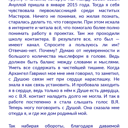
Ачуллой пришла в январе 2015 года. Тогда я себя
чувствовала первоклассницей среди маститых
Мастеров. Ничего не понимая, но желая познать,
старалась делать то, что говорили. При этом искала
в интернете и читала всё, что помогало более полно
понимать работу в проектах. Там же проходили
школу контактера. В результате все, кто был —
имеют канал. Спросите а пользуюсь ли им?
Отвечаю-нет. Почему? Думаю от неуверенности и
большого количества мыслеформ в голове. Ведь
должен быть баланс между словами и мыслями.
Уметь все содержать в чистейшей тишине. Когда
Архангел Гавриил мое мне имя говорил, то заметил,
с Душою связи нет при сердце нараспашку. Не
знала я как связь установить. И пробовала заходить
я в сердце, ведь только в нём к Душе есть двердца,
но с В.Я. контакт наладить долго не могла. И так в
работе постепенно я стала слышать голос В.Я.
Теперь могу поговорить с Душой. Она сказала мне
откуда я, и где же дом родимый мой.
Так набирая обороты, благодаря даваемой