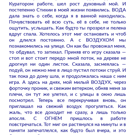
Куратором работе, шел рост духовный мой. И
постепенно Стихии в моей жизни появились. ВОДА
дала знать о себе, когда я в ванной находилась.
Почувствовать её всю суть, её в себе, не только
ощутить, услышать. Как будто ты прозрел и пелена
вдруг спала. Хотелось этот миг остановить и чтоб
он длился постоянно. А с ВОЗДУХОМ мы
познакомились на улице. Он как бы провожал меня,
то обдувал, то затихал. Приняв его игру сказала —
стоп и вот стоит передо мной поток, на дереве не
дрогнул ни один листок. Сказала, засмеялась —
подуй, он нежно мне в лицо пустил потоки струй. И
так пока до дому шла, и продолжалась наша с ним
игра. А здесь на днях, мой милый ВОЗДУХ, через
форточку проник, и свежим ветерком, обняв меня за
плечи, он тут же улетел, и с улицы в окно лишь
посмотрел. Теперь все перекручивая вновь, он
приглашал на свежий воздух прогуляться. Как
жаль, что все доходит не сразу, а лишь только
апосля. С ОГНЕМ пришлось в работе
повстречаться. Тот миг он растянулся на минуты и в
памяти запечатлелся, как будто был вчера, и это