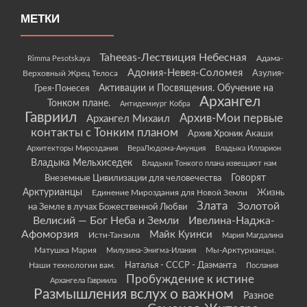
МЕТКИ
Taheeas-Лествиция Небесная
Rimma Pesotskaya
Адама-
Адония-Невея-Соломея
Азулия-
Верховный Жрец Телоса
Грея-Понесея
Активации и Посвящения. Обучение на
Архангел
Тонком плане.
Антидемиург Кобра
Гавриил
Архив-Мои первые
Архангел Михаил
контакты с Тонким планом
Архив Хроник Акаши
Архитекторы Мироздания
ВераЛюдома-Анунция
Владыка Илларион
Владыка Мельхиседек
Владыки Тонкого плана извещают нам
Говорят
Внеземные Цивилизации для человечества
Арктурианцы
Жизнь
Единение Мироздания для Новой Земли
Злата
Золотой
на Земле в лучах Божественной Любви
Велисий — Бог Неба и Земли
Ивелина-Наджа-
Афоморзия
Майк Куинси
Исти-Танзиля
Мария Магдалина
Матушка Мария
Мы-Арктурианцы.
Милузина-Энигма-Илания
Наши технологии вам.
Наталья - СССР - Даэманта
Послания
Пробуждение к истине
Архангела Гавриила
Размышления вслух о важном
Разное