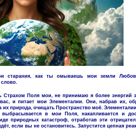
вои старания, как ты омываешь мои земли Любо
 слово.
ь Страхом Поля мои, не принимаю я более энергий э
 вас, и питает мои Элементалии. Они, набрав их, о
ова их природа, очищать Пространство моё. Элементалии
 выбрасывается в мои Поля, накапливается и дос
иде природных катастроф, отработав эти отрицател
ждёт, если вы не остановитесь. Запустится цепная реа