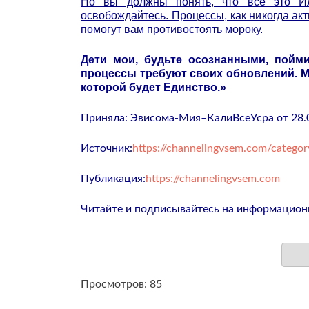
Но вы должны понять, что всё это Ил
освобождайтесь. Процессы, как никогда ак
помогут вам противостоять мороку.
Дети мои, будьте осознанными, пойм
процессы требуют своих обновлений. М
которой будет Единство.»
Приняла: Эвисома-Мия–КалиВсеУсра от 28.0
Источник:
https://channelingvsem.com/categor
Публикация:
https://channelingvsem.com
Читайте и подписывайтесь на информацион
Просмотров: 85