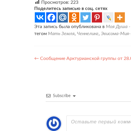
Просмотров:
223
Поделитесь записью в соц. сетях
Эта запись была опубликована в
Моя Душа -
тегом
Мать Земля
,
Ченнелинг
,
Эвисома-Мия-
Навигация
←
Сообщение Арктурианской группы от 28.0
по
записям
Subscribe