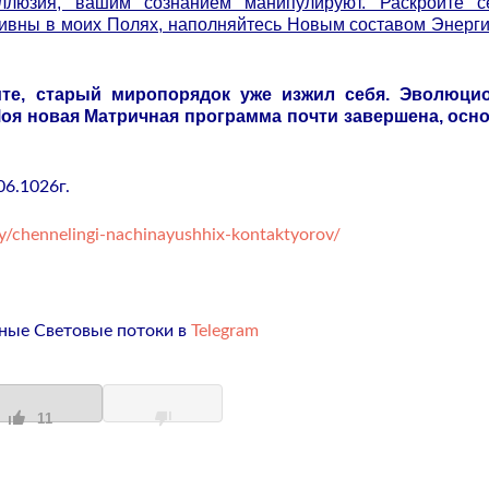
люзия, вашим сознанием манипулируют. Раскройте се
тивны в моих Полях, наполняйтесь Новым составом Энерги
ите, старый миропорядок уже изжил себя. Эволюци
оя новая Матричная программа почти завершена, осн
6.1026г.
y/chennelingi-nachinayushhix-kontaktyorov/
ные Световые потоки в
Telegram
11