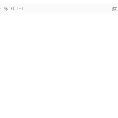
{}
[+]