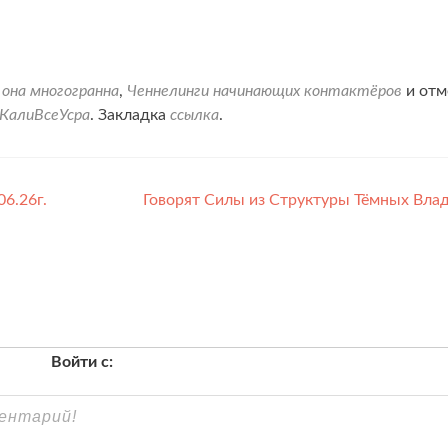
 она многогранна
,
Ченнелинги начинающих контактёров
и отм
КалиВсеУсра
. Закладка
ссылка
.
6.26г.
Говорят Силы из Структуры Тёмных Вла
Войти с: