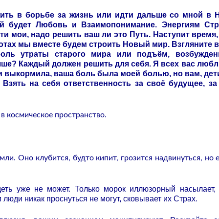
ить в борьбе за жизнь или идти дальше со мной в 
ий будет Любовь и Взаимопонимание. Энергиям Стр
ети мои, надо решить ваш ли это Путь. Наступит время,
тотах мы вместе будем строить Новый мир. Взгляните 
боль утраты старого мира или подъём, возбужден
чше? Каждый должен решить для себя. Я всех вас любл
 и выкормила, ваша боль была моей болью, но вам, дет
 Взять на себя ответственность за своё будущее, з
 в космическое пространство.
ли. Оно клубится, будто кипит, грозится надвинуться, но е
деть уже не может. Только морок иллюзорный насылает,
и люди никак проснуться не могут, сковывает их Страх.