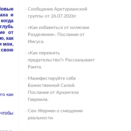
Новые
Сообщение Арктурианской
аха и
группы от 26.07.2026г.
 когда
вглубь
«Как избавиться от иллюзии
ие от
Разделения». Послание от
ю, как
Иисуса.
и мои,
а свою
«Как пережить
предательство?» Рассказывает
Рамта.
Манифестируйте себя
Божественной Силой.
Послание от Архангела
го как
Гавриила.
Сен-Жермен о смещении
 чтобы
реальности.