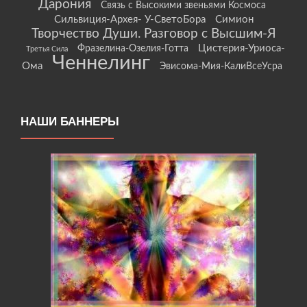
Дарония
Связь с Высокими звеньями Космоса
Сильвиция-Архея- У-СветоБора
Симион
Творчество Души. Разговор с Высшим-Я
Цистерия-Уриоса-
Фразелина-Озелия-Готта
Третья Сила
Ченнелинг
Ома
Эвисома-Мия-КалиВсеУсра
НАШИ БАННЕРЫ