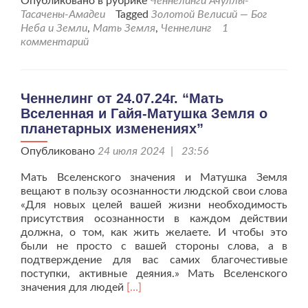
Опубликовано в рубрике
Ченнелинги Ачуллы-
о
Тасачены-Амадеи
Tagged
Золотой Велисий — Бог
настоящем
Неба и Земли
,
Мать Земля
,
Ченнелинг
1
моменте
комментарий
жизни
землян.
Ченнелинг от 24.07.24г. “Мать
Вселенная и Гайя-Матушка Земля о
планетарных изменениях”
Опубликовано
24 июля 2024 | 23:56
Мать Вселенского значения и Матушка Земля
вещают в пользу осознанности людской свои слова
«Для новых целей вашей жизни необходимость
присутствия осознанности в каждом действии
должна, о том, как жить желаете. И чтобы это
были не просто с вашей стороны слова, а в
подтверждение для вас самих благочестивые
поступки, активные деяния.» Мать Вселенского
Читать
значения для людей
[…]
больше