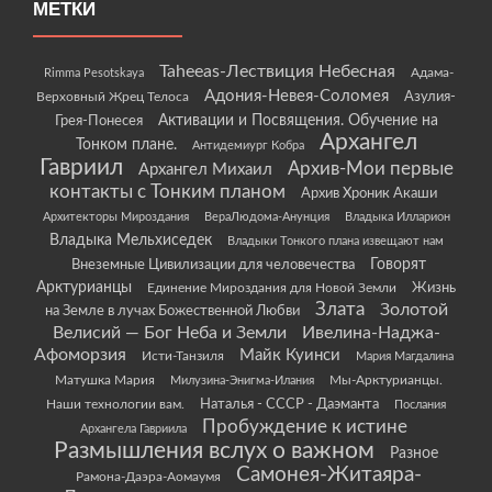
МЕТКИ
Taheeas-Лествиция Небесная
Rimma Pesotskaya
Адама-
Адония-Невея-Соломея
Азулия-
Верховный Жрец Телоса
Грея-Понесея
Активации и Посвящения. Обучение на
Архангел
Тонком плане.
Антидемиург Кобра
Гавриил
Архив-Мои первые
Архангел Михаил
контакты с Тонким планом
Архив Хроник Акаши
Архитекторы Мироздания
ВераЛюдома-Анунция
Владыка Илларион
Владыка Мельхиседек
Владыки Тонкого плана извещают нам
Говорят
Внеземные Цивилизации для человечества
Арктурианцы
Жизнь
Единение Мироздания для Новой Земли
Злата
Золотой
на Земле в лучах Божественной Любви
Велисий — Бог Неба и Земли
Ивелина-Наджа-
Афоморзия
Майк Куинси
Исти-Танзиля
Мария Магдалина
Матушка Мария
Мы-Арктурианцы.
Милузина-Энигма-Илания
Наши технологии вам.
Наталья - СССР - Даэманта
Послания
Пробуждение к истине
Архангела Гавриила
Размышления вслух о важном
Разное
Самонея-Житаяра-
Рамона-Даэра-Аомаумя