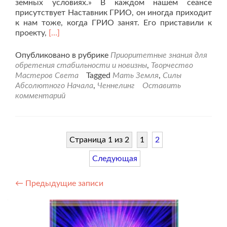
земных условиях.» В каждом нашем сеансе
присутствует Наставник ГРИО, он иногда приходит
к нам тоже, когда ГРИО занят. Его приставили к
Читать
проекту,
[…]
больше
про16-
Опубликовано в рубрике
Приоритетные знания для
ый
обретения стабильности и новизны
,
Творчество
сеанс
Мастеров Света
Tagged
Мать Земля
,
Силы
глубинного
Абсолютного Начала
,
Ченнелинг
Оставить
преобразования
комментарий
земного
коридора
жизни.
Страница 1 из 2
1
2
Следующая
Навигация
←
Предыдущие записи
по
записям