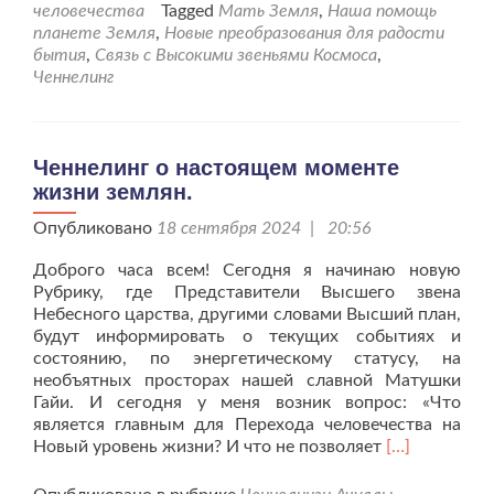
Сеанс
человечества
Tagged
Мать Земля
,
Наша помощь
№3.
планете Земля
,
Новые преобразования для радости
бытия
,
Связь с Высокими звеньями Космоса
,
Ченнелинг
Ченнелинг о настоящем моменте
жизни землян.
Опубликовано
18 сентября 2024 | 20:56
Доброго часа всем! Сегодня я начинаю новую
Рубрику, где Представители Высшего звена
Небесного царства, другими словами Высший план,
будут информировать о текущих событиях и
состоянию, по энергетическому статусу, на
необъятных просторах нашей славной Матушки
Гайи. И сегодня у меня возник вопрос: «Что
является главным для Перехода человечества на
Читать
Новый уровень жизни? И что не позволяет
[…]
больше
проЧеннелин