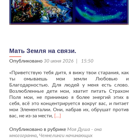
Мать Земля на связи.
Опубликовано
30 июня 2026 | 15:50
«Приветствую тебя дитя, я вижу твои старания, как
ты омываешь мои земли Любовью и
Благодарностью. Для людей у меня есть слово.
Возлюбленные дети мои, хватит питать Страхом
Поля мои, не принимаю я более энергий этих в
себя, всё это концентрируется вокруг вас, и питает
мои Элементалии. Они, набрав их, обрушат против
Читать
вас, не из-за мести,
[…]
больше
проМать
Опубликовано в рубрике
Моя Душа - она
Земля
многогранна
,
Ченнелинги начинающих