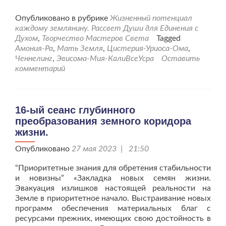
больше
проТворческий
Опубликовано в рубрике
Жизненный потенциал
сеанс
каждому землянину. Рассвет Души для Единения с
“Рассвет
Духом
,
Творчество Мастеров Света
Tagged
Души
Амония-Ра
,
Мать Земля
,
Цистерия-Уриоса-Ома
,
для
Ченнелинг
,
Эвисома-Мия-КалиВсеУсра
Оставить
Единения
комментарий
с
Духом”
от
12.09.23г.
16-ый сеанс глубинного
преобразования земного коридора
жизни.
Опубликовано
27 мая 2023 | 21:50
“Приоритетные знания для обретения стабильности
и новизны” «Закладка новых семян жизни.
Эвакуация излишков настоящей реальности на
Земле в приоритетное начало. Выстраивание новых
программ обеспечения материальных благ с
ресурсами прежних, имеющих свою достойность в