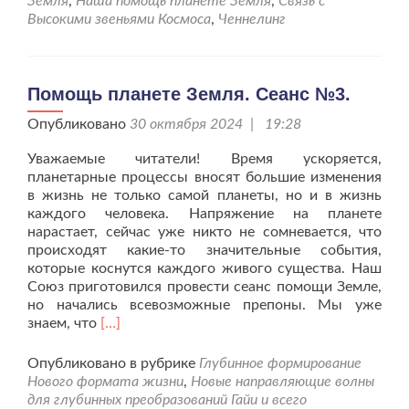
Земля
,
Наша помощь планете Земля
,
Связь с
Высокими звеньями Космоса
,
Ченнелинг
Помощь планете Земля. Сеанс №3.
Опубликовано
30 октября 2024 | 19:28
Уважаемые читатели! Время ускоряется,
планетарные процессы вносят большие изменения
в жизнь не только самой планеты, но и в жизнь
каждого человека. Напряжение на планете
нарастает, сейчас уже никто не сомневается, что
происходят какие-то значительные события,
которые коснутся каждого живого существа. Наш
Союз приготовился провести сеанс помощи Земле,
но начались всевозможные препоны. Мы уже
Читать
знаем, что
[…]
больше
проПомощь
Опубликовано в рубрике
Глубинное формирование
планете
Нового формата жизни
,
Новые направляющие волны
Земля.
для глубинных преобразований Гайи и всего