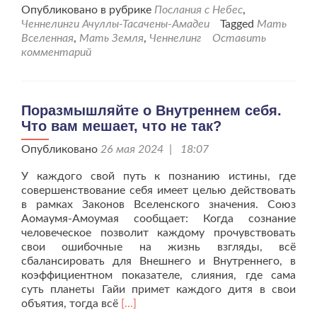
проЧеннелинг
Опубликовано в рубрике
Послания с Небес
,
от
Ченнелинги Ачуллы-Тасачены-Амадеи
Tagged
Мать
24.07.24г.
Вселенная
,
Мать Земля
,
Ченнелинг
Оставить
“Мать
комментарий
Вселенная
и
Гайя-
Матушка
Поразмышляйте о Внутреннем себя.
Земля
Что вам мешает, что не так?
о
планетарных
Опубликовано
26 мая 2024 | 18:07
изменениях”
У каждого свой путь к познанию истины, где
совершенствование себя имеет целью действовать
в рамках Законов Вселенского значения. Союз
Аомаумя-Амоумая сообщает: Когда сознание
человеческое позволит каждому прочувствовать
свои ошибочные на жизнь взгляды, всё
сбалансировать для Внешнего и Внутреннего, в
коэффициентном показателе, слияния, где сама
суть планеты Гайи примет каждого дитя в свои
Читать
объятия, тогда всё
[…]