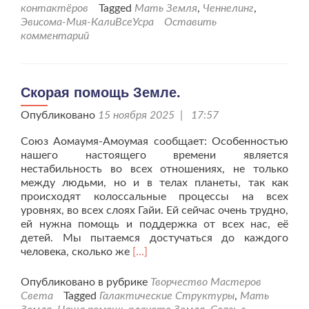
на
контактёров
Tagged
Мать Земля
,
Ченнелинг
,
связи.
Эвисома-Мия-КалиВсеУсра
Оставить
комментарий
Скорая помощь Земле.
Опубликовано
15 ноября 2025 | 17:57
Союз Аомаумя-Амоумая сообщает: Особенностью
нашего настоящего времени является
нестабильность во всех отношениях, не только
между людьми, но и в телах планеты, так как
происходят колоссальные процессы на всех
уровнях, во всех слоях Гайи. Ей сейчас очень трудно,
ей нужна помощь и поддержка от всех нас, её
детей. Мы пытаемся достучаться до каждого
Читать
человека, сколько же
[…]
больше
проСкорая
Опубликовано в рубрике
Творчество Мастеров
помощь
Света
Tagged
Галактические Структуры
,
Мать
Земле.