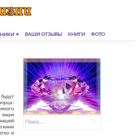
ВАШИ ОТЗЫВЫ
КНИГИ
ФОТО
ДНИКИ
 будут
ворца-
 много
з ваши
Найти:
 нашей
ягкими
егко и