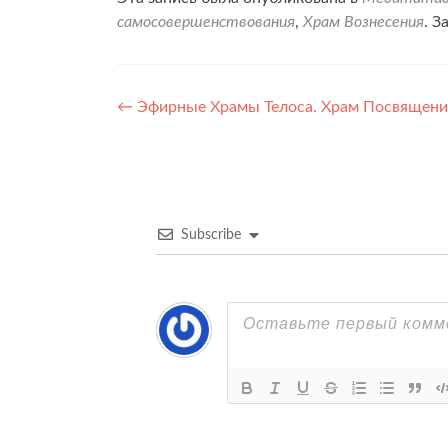
самосовершенствования
,
Храм Вознесения
. З
Навигация
←
Эфирные Храмы Телоса. Храм Посвящени
по
записям
Subscribe