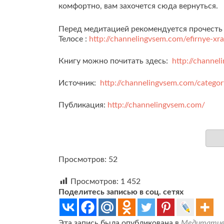
комфортно, вам захочется сюда вернуться.
Перед медитацией рекомендуется прочесть 
Телосе :
http://channelingvsem.com/efirnye-xr
Книгу можно почитать здесь:
http://channel
Источник:
http://channelingvsem.com/categor
Публикация:
http://channelingvsem.com/
Просмотров: 52
Просмотров:
1 452
Поделитесь записью в соц. сетях
Эта запись была опубликована в
Медитатив