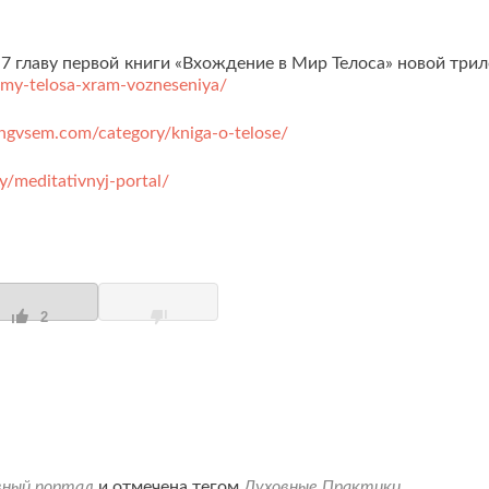
7 главу первой книги «Вхождение в Мир Телоса» новой трил
amy-telosa-xram-vozneseniya/
ingvsem.com/category/kniga-o-telose/
y/meditativnyj-portal/
2
ный портал
и отмечена тегом
Духовные Практики