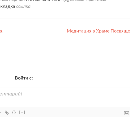
акладка
ссылка
.
я.
Медитация в Храме Посвящ
Войти с:
{}
[+]