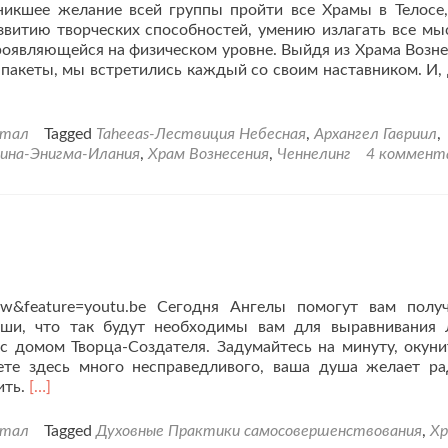
икшее желание всей группы пройти все Храмы в Телосе
звитию творческих способностей, умению излагать все мы
проявляющейся на физическом уровне. Выйдя из Храма Возне
пакеты, мы встретились каждый со своим наставником. И, 
ртал
Tagged
Taheeas-Лествиция Небесная
,
Архангел Гавриил
,
ина-Энигма-Илания
,
Храм Вознесения
,
Ченнелинг
4 коммент
0INw&feature=youtu.be Сегодня Ангелы помогут вам полу
ши, что так будут необходимы вам для выравнивания 
 домом Творца-Создателя. Задумайтесь на минуту, окуни
уете здесь много несправедливого, ваша душа желает ра
Читать
ить.
[…]
больше
проМедитация
ртал
Tagged
Духовные Практики самосовершенствования
,
Х
в