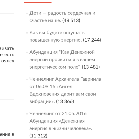
Дети — радость сердечная и
счастье наше.
(48 513)
Как вы будете ощущать
повышенную энергию.
(17 244)
ивать
Абунданция “Как Денежной
ё есть
энергии проявиться в вашем
тоялся
ь
энергетическом поле“.
(13 481)
е
зговор
Ченнелинг Архангела Гавриила
р
от 06.09.16 «Ангел
Вдохновения дарит вам свои
вибрации».
(13 366)
сения
Ченнелинг от 21.05.2016
Абунданция «Денежная
энергия в жизни человека».
ения в
(11 312)