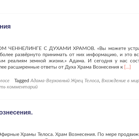
Храме
Вознесения
ения
ЧЕННЕЛИНГЕ С ДУХАМИ ХРАМОВ. «Вы можете устра
более развёрнуто принимать от них информацию, и это вс
вым реалиям земной жизни.» Адама. И сегодня у нас сос
Читат
олее расширенные ответы от Духа Храма Вознесения к
[…]
больш
проРа
елосе
Tagged
Адама-Верховный Жрец Телоса
,
Вхождение в ми
с
ть комментарий
духом
Храма
Возне
ознесения.
. Эфирные Храмы Телоса. Храм Вознесения. По мере продвиж