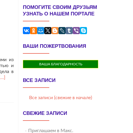
ПОМОГИТЕ СВОИМ ДРУЗЬЯМ
УЗНАТЬ О НАШЕМ ПОРТАЛЕ
ВАШИ ПОЖЕРТВОВАНИЯ
ими из
ВАША БЛАГОДАРНОСТЬ
стью и
дела в
Читать
[…]
ВСЕ ЗАПИСИ
больше
проМои
впечатления
Все записи (свежие в начале)
после
посещения
Храма
СВЕЖИЕ ЗАПИСИ
Вознесения.
Приглашаем в Макс.