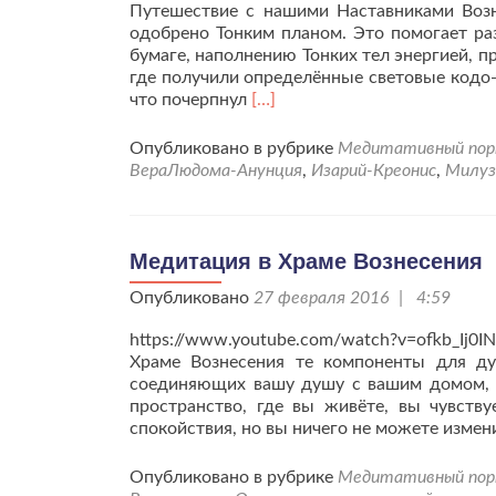
Путешествие с нашими Наставниками Возн
одобрено Тонким планом. Это помогает ра
бумаге, наполнению Тонких тел энергией, 
где получили определённые световые кодо-
Читать
что почерпнул
[…]
больше
проПосле
Опубликовано в рубрике
Медитативный по
медитации
ВераЛюдома-Анунция
,
Изарий-Креонис
,
Милуз
в
Храме
Вознесения
в
Медитация в Храме Вознесения
Телосе.
Опубликовано
27 февраля 2016 | 4:59
https://www.youtube.com/watch?v=ofkb_Ij
Храме Вознесения те компоненты для ду
соединяющих вашу душу с вашим домом, с
пространство, где вы живёте, вы чувств
спокойствия, но вы ничего не можете измен
Опубликовано в рубрике
Медитативный по