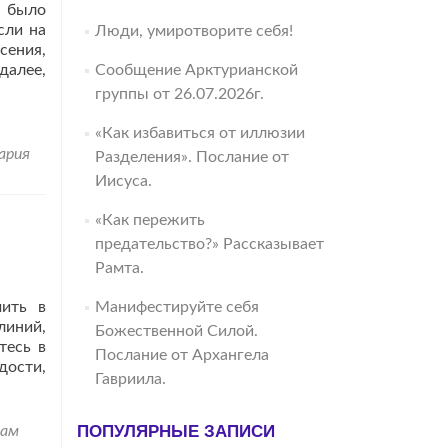
, было
сли на
Люди, умиротворите себя!
сения,
далее,
Сообщение Арктурианской
группы от 26.07.2026г.
«Как избавиться от иллюзии
ария
Разделения». Послание от
Иисуса.
«Как пережить
предательство?» Рассказывает
Рамта.
чить в
Манифестируйте себя
линий,
Божественной Силой.
тесь в
Послание от Архангела
дости,
Гавриила.
ПОПУЛЯРНЫЕ ЗАПИСИ
рам