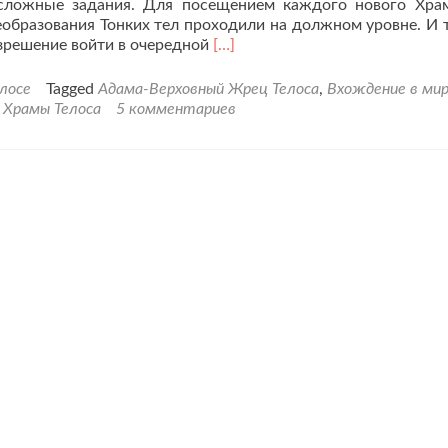
 сложные задания. Для посещением каждого нового Хра
еобразования Тонких тел проходили на должном уровне. И 
Читать
зрешение войти в очередной
[…]
больше
проЭфирные
елосе
Tagged
Адама-Верховный Жрец Телоса
,
Вхождение в ми
Храмы
 Храмы Телоса
5 комментариев
Телоса.
Храм
Вознесения.