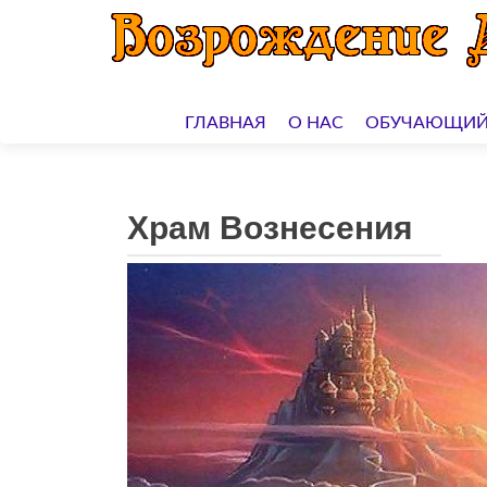
Перейти
к
ГЛАВНАЯ
О НАС
ОБУЧАЮЩИЙ
содержимому
Храм Вознесения