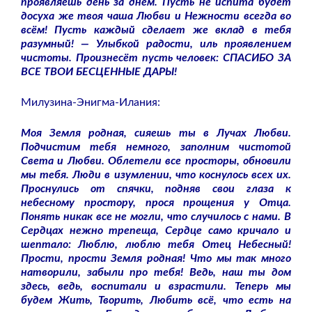
проявляешь день за днём. Пусть не испита будет
досуха же твоя чаша Любви и Нежности всегда во
всём! Пусть каждый сделает же вклад в тебя
разумный! — Улыбкой радости, иль проявлением
чистоты. Произнесёт пусть человек: СПАСИБО ЗА
ВСЕ ТВОИ БЕСЦЕННЫЕ ДАРЫ!
Милузина-Энигма-Илания:
Моя Земля родная, сияешь ты в Лучах Любви.
Подчистим тебя немного, заполним чистотой
Света и Любви. Облетели все просторы, обновили
мы тебя. Люди в изумлении, что коснулось всех их.
Проснулись от спячки, подняв свои глаза к
небесному простору, прося прощения у Отца.
Понять никак все не могли, что случилось с нами. В
Сердцах нежно трепеща, Сердце само кричало и
шептало: Люблю, люблю тебя Отец Небесный!
Прости, прости Земля родная! Что мы так много
натворили, забыли про тебя! Ведь, наш ты дом
здесь, ведь, воспитали и взрастили. Теперь мы
будем Жить, Творить, Любить всё, что есть на