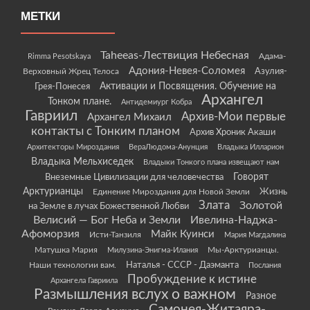
МЕТКИ
Taheeas-Лествиция Небесная
Rimma Pesotskaya
Адама-
Адония-Невея-Соломея
Азулия-
Верховный Жрец Телоса
Грея-Понесея
Активации и Посвящения. Обучение на
Архангел
Тонком плане.
Антидемиург Кобра
Гавриил
Архив-Мои первые
Архангел Михаил
контакты с Тонким планом
Архив Хроник Акаши
Архитекторы Мироздания
ВераЛюдома-Анунция
Владыка Илларион
Владыка Мельхиседек
Владыки Тонкого плана извещают нам
Говорят
Внеземные Цивилизации для человечества
Арктурианцы
Жизнь
Единение Мироздания для Новой Земли
Злата
Золотой
на Земле в лучах Божественной Любви
Велисий — Бог Неба и Земли
Ивелина-Наджа-
Афоморзия
Майк Куинси
Исти-Танзиля
Мария Магдалина
Матушка Мария
Мы-Арктурианцы.
Милузина-Энигма-Илания
Наши технологии вам.
Наталья - СССР - Даэманта
Послания
Пробуждение к истине
Архангела Гавриила
Размышления вслух о важном
Разное
Самонея-Житаяра-