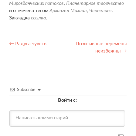
Мирозданческих потоков
,
Планетарное творчество
и отмечена тегом
Архангел Михаил
,
Ченнелинг
.
Закладка
ссылка
.
Навигация
←
Радуга чувств
Позитивные перемены
неизбежны
→
по
записям
Subscribe
Войти с: