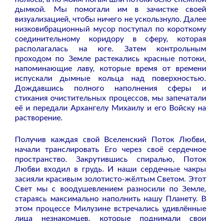
дымкой. Мы помогали им в зачистке своей
визуализацией, чтобы ничего не ускользнуло. Далее
низковибрационный мусор поступал по короткому
соединительному коридору в сферу, которая
располагалась на юге. Затем контрольным
проходом по Земле растекались красные потоки,
напоминающие лаву, которые время от времени
испускали дымные кольца над поверхностью.
Дождавшись полного наполнения сферы и
стихания очистительных процессов, мы запечатали
её и передали Архангелу Михаилу и его Войску на
растворение.
Получив каждая свой Вселенский Поток Любви,
начали транслировать Его через своё сердечное
пространство. Закрутившись спиралью, Поток
Любви входил в грудь. И наши сердечные чакры
засияли красивым золотисто-жёлтым Светом. Этот
Свет мы с воодушевлением разносили по Земле,
стараясь максимально наполнить нашу Планету. В
этом процессе Милузине встречались удивлённые
лица незнакомцев, которые поднимали свои