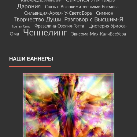
Рамона-Даэра-Аомаумя
Дарония
Связь с Высокими звеньями Космоса
Сильвиция-Архея- У-СветоБора
Симион
Творчество Души. Разговор с Высшим-Я
Цистерия-Уриоса-
Фразелина-Озелия-Готта
Третья Сила
Ченнелинг
Ома
Эвисома-Мия-КалиВсеУсра
НАШИ БАННЕРЫ