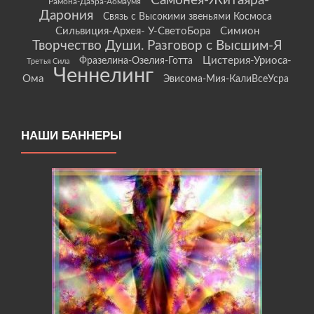
Самонея-Житаяра-
Рамона-Даэра-Аомаумя
Дарония
Связь с Высокими звеньями Космоса
Сильвиция-Архея- У-СветоБора
Симион
Творчество Души. Разговор с Высшим-Я
Цистерия-Уриоса-
Фразелина-Озелия-Готта
Третья Сила
Ченнелинг
Ома
Эвисома-Мия-КалиВсеУсра
НАШИ БАННЕРЫ