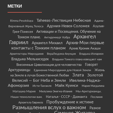
МЕТКИ
Taheeas-Лествиция Небесная
Rimma Pesotskaya
Адама-
Адония-Невея-Соломея
Азулия-
Верховный Жрец Телоса
Грея-Понесея
Активации и Посвящения. Обучение на
Архангел
Тонком плане.
Антидемиург Кобра
Гавриил
Архив-Мои первые
Архангел Михаил
контакты с Тонким планом
Архив Хроник Акаши
Архитекторы Мироздания
ВераЛюдома-Анунция
Владыка Илларион
Владыка Мельхиседек
Владыки Тонкого плана извещают нам
Говорят
Внеземные Цивилизации для человечества
Арктурианцы
Жизнь
Единение Мироздания для Новой Земли
Злата
Золотой
на Земле в лучах Божественной Любви
Велисий — Бог Неба и Земли
Ивелина-Наджа-
Афоморзия
Майк Куинси
Исти-Танзиля
Мария Магдалина
Матушка Мария
Мы-Арктурианцы.
Милузина-Энигма-Илания
Наши технологии вам.
Наталья - СССР - Даэманта
Послания
Пробуждение к истине
Архангела Гавриила
Размышления вслух о важном
Разное