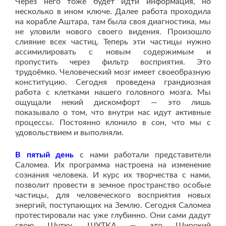
Через него тоже будет идти информация, но
несколько в ином ключе. Далее работа проходила
на корабле Аштара, там была своя диагностика, мы
не уловили нового своего видения. Произошло
слияние всех частиц. Теперь эти частицы нужно
ассимилировать с новым содержимым и
пропустить через фильтр восприятия. Это
трудоёмко. Человеческий мозг имеет своеобразную
конституцию. Сегодня проведена грандиозная
работа с клетками нашего головного мозга. Мы
ощущали некий дискомфорт — это лишь
показывало о том, что внутри нас идут активные
процессы. Постоянно клонило в сон, что мы с
удовольствием и выполняли.
В пятый день
с нами работали представители
Саломеа. Их программа настроена на изменение
сознания человека. И курс их творчества с нами,
позволит провести в земное пространство особые
частицы, для человеческого восприятия новых
энергий, поступающих на Землю. Сегодня Саломеа
протестировали нас уже глубинно. Они сами дадут
свою Шутку. ШУТКА — это Широкий