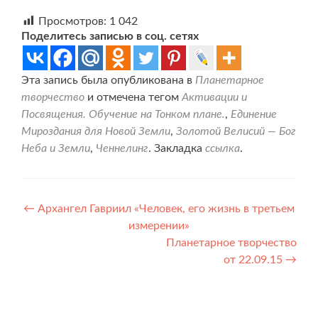
Просмотров:
1 042
Поделитесь записью в соц. сетях
Эта запись была опубликована в
Планетарное
творчество
и отмечена тегом
Активации и
Посвящения. Обучение на Тонком плане.
,
Единение
Мироздания для Новой Земли
,
Золотой Велисий — Бог
Неба и Земли
,
Ченнелинг
. Закладка
ссылка
.
Навигация
←
Архангел Гавриил «Человек, его жизнь в третьем
измерении»
по
Планетарное творчество
записям
от 22.09.15
→