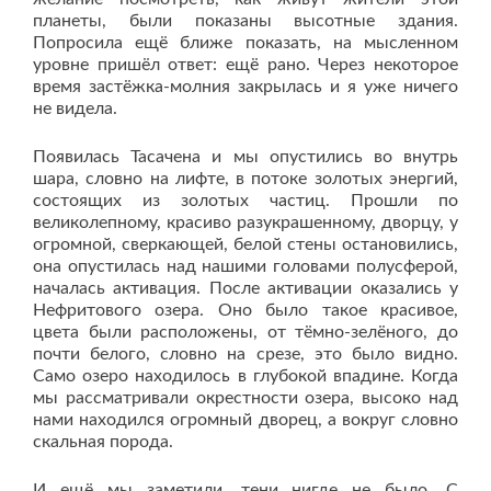
планеты, были показаны высотные здания.
Попросила ещё ближе показать, на мысленном
уровне пришёл ответ: ещё рано. Через некоторое
время застёжка-молния закрылась и я уже ничего
не видела.
Появилась Тасачена и мы опустились во внутрь
шара, словно на лифте, в потоке золотых энергий,
состоящих из золотых частиц. Прошли по
великолепному, красиво разукрашенному, дворцу, у
огромной, сверкающей, белой стены остановились,
она опустилась над нашими головами полусферой,
началась активация. После активации оказались у
Нефритового озера. Оно было такое красивое,
цвета были расположены, от тёмно-зелёного, до
почти белого, словно на срезе, это было видно.
Само озеро находилось в глубокой впадине. Когда
мы рассматривали окрестности озера, высоко над
нами находился огромный дворец, а вокруг словно
скальная порода.
И ещё мы заметили, тени нигде не было. С