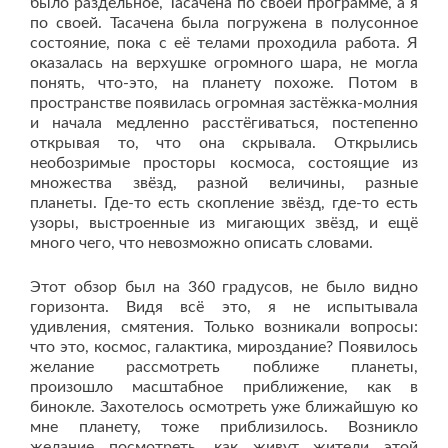
было раздельное, Тасачена по своей программе, а я
по своей. Тасачена была погружена в полусонное
состояние, пока с её телами проходила работа. Я
оказалась на верхушке огромного шара, не могла
понять, что-это, на планету похоже. Потом в
пространстве появилась огромная застёжка-молния
и начала медленно расстёгиваться, постепенно
открывая то, что она скрывала. Открылись
необозримые просторы космоса, состоящие из
множества звёзд, разной величины, разные
планеты. Где-то есть скопление звёзд, где-то есть
узоры, выстроенные из мигающих звёзд, и ещё
много чего, что невозможно описать словами.
Этот обзор был на 360 градусов, не было видно
горизонта. Видя всё это, я не испытывала
удивления, смятения. Только возникали вопросы:
что это, космос, галактика, мироздание? Появилось
желание рассмотреть поближе планеты,
произошло масштабное приближение, как в
бинокле. Захотелось осмотреть уже ближайшую ко
мне планету, тоже приблизилось. Возникло
желание посмотреть, как живут жители этой