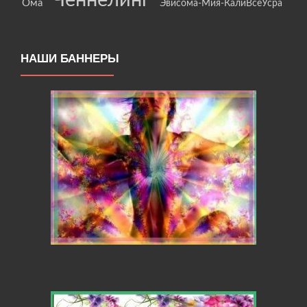
Ченнелинг
Ома
Эвисома-Мия-КалиВсеУсра
НАШИ БАННЕРЫ