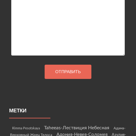
МЕТКИ
Taheeas-Лествиция Небесная
Rimma Pesotskaya
Адама-
Адония-Невея-Соломея
Азулия-
Верховный Жрец Телоса