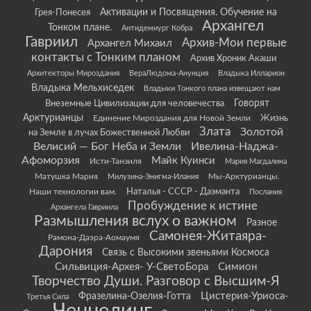
Грея-Понесея
Активации и Посвящения. Обучение на
Архангел
Тонком плане.
Антидемиург Кобра
Гавриил
Архив-Мои первые
Архангел Михаил
контакты с Тонким планом
Архив Хроник Акаши
Архитекторы Мироздания
ВераЛюдома-Анунция
Владыка Илларион
Владыка Мельхиседек
Владыки Тонкого плана извещают нам
Говорят
Внеземные Цивилизации для человечества
Арктурианцы
Жизнь
Единение Мироздания для Новой Земли
Злата
Золотой
на Земле в лучах Божественной Любви
Велисий — Бог Неба и Земли
Ивелина-Наджа-
Афоморзия
Майк Куинси
Исти-Танзиля
Мария Магдалина
Матушка Мария
Мы-Арктурианцы.
Милузина-Энигма-Илания
Наши технологии вам.
Наталья - СССР - Даэманта
Послания
Пробуждение к истине
Архангела Гавриила
Размышления вслух о важном
Разное
Самонея-Житаяра-
Рамона-Даэра-Аомаумя
Дарония
Связь с Высокими звеньями Космоса
Сильвиция-Архея- У-СветоБора
Симион
Творчество Души. Разговор с Высшим-Я
Цистерия-Уриоса-
Фразелина-Озелия-Готта
Третья Сила