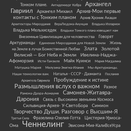
Архангел
Тонком плане.
Антидемиург Кобра
Гавриил
Архив-Мои первые
Архангел Михаил
контакты с Тонким планом
Архив Хроник Акаши
Архитекторы Мироздания
ВераЛюдома-Анунция
Владыка Илларион
Владыка Мельхиседек
Владыки Тонкого плана извещают нам
Говорят
Внеземные Цивилизации для человечества
Арктурианцы
Жизнь
Единение Мироздания для Новой Земли
Злата
Золотой
на Земле в лучах Божественной Любви
Велисий — Бог Неба и Земли
Ивелина-Наджа-
Афоморзия
Майк Куинси
Исти-Танзиля
Мария Магдалина
Матушка Мария
Мы-Арктурианцы.
Милузина-Энигма-Илания
Наши технологии вам.
Наталья - СССР - Даэманта
Послания
Пробуждение к истине
Архангела Гавриила
Размышления вслух о важном
Разное
Самонея-Житаяра-
Рамона-Даэра-Аомаумя
Дарония
Связь с Высокими звеньями Космоса
Сильвиция-Архея- У-СветоБора
Симион
Творчество Души. Разговор с Высшим-Я
Цистерия-Уриоса-
Фразелина-Озелия-Готта
Третья Сила
Ченнелинг
Ома
Эвисома-Мия-КалиВсеУсра