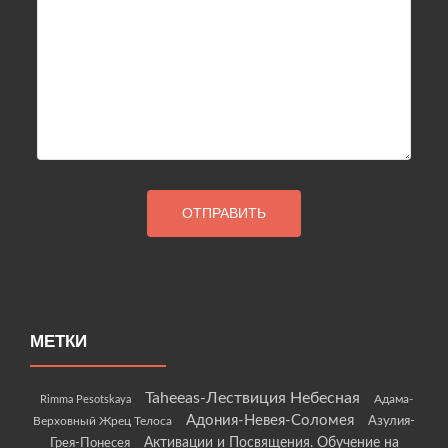
МЕТКИ
Taheeas-Лествиция Небесная
Rimma Pesotskaya
Адама-
Адония-Невея-Соломея
Азулия-
Верховный Жрец Телоса
Грея-Понесея
Активации и Посвящения. Обучение на