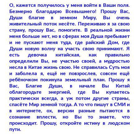
О, кажется получилось у меня войти в Ваши поля.
Безмерно благодарю Всевышнего! Прошу Вас,
Души благие в земном Миру, Вы очень
живительный поток несёте. Переживаю я за свою
страну, прошу Вас, помогите. В реальной жизни
меня больше нет, но в сферах моя Душа пребывает
и не пускают меня туда, где райский Дом, где
Души новую волну на участь свою принимают. Я
есть девочка китайская, как правильно
определили Вы, не участью своей, а мудростью
несла в Китае жизнь свою. Не справилась Суть моя
и заболела я, ещё не повзрослев, совсем ещё
ребёночком покинула земельный план. Прошу я
Вас, Благие Души, в начале Вы Китай
облагородьте энергией, где Вы купаетесь
практически всегда, а уж потом другие страны,
спасёте Мир земной тогда. А то что пишут в СМИ и
в интернете, ох, версии разные пытаются в
сознание вплести, но Вы то знаете, что
происходит. Прошу, откройте истину в людском
пути.