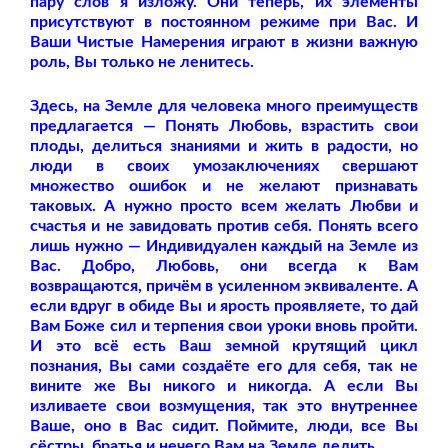
пару слов я изложу. Они теперь, их элементы
присутствуют в постоянном режиме при Вас. И
Ваши Чистые Намерения играют в жизни важную
роль, Вы только не ленитесь.
Здесь, на Земле для человека много преимуществ
предлагается — Понять Любовь, взрастить свои
плоды, делиться знаниями и жить в радости, но
люди в своих умозаключениях свершают
множество ошибок и не желают признавать
таковых. А нужно просто всем желать Любви и
счастья и не завидовать против себя. Понять всего
лишь нужно — Индивидуален каждый на Земле из
Вас. Добро, Любовь, они всегда к Вам
возвращаются, причём в усиленном эквиваленте. А
если вдруг в обиде Вы и ярость проявляете, то дай
Вам Боже сил и терпения свои уроки вновь пройти.
И это всё есть Ваш земной крутящий цикл
познания, Вы сами создаёте его для себя, так не
вините же Вы никого и никогда. А если Вы
изливаете свои возмущения, так это внутреннее
Ваше, оно в Вас сидит. Поймите, люди, все Вы
сёстры, братья и нечего Вам на Земле делить.