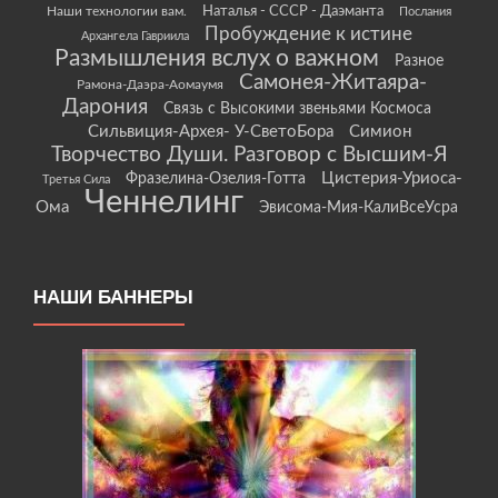
Наши технологии вам.
Наталья - СССР - Даэманта
Послания
Пробуждение к истине
Архангела Гавриила
Размышления вслух о важном
Разное
Самонея-Житаяра-
Рамона-Даэра-Аомаумя
Дарония
Связь с Высокими звеньями Космоса
Сильвиция-Архея- У-СветоБора
Симион
Творчество Души. Разговор с Высшим-Я
Цистерия-Уриоса-
Фразелина-Озелия-Готта
Третья Сила
Ченнелинг
Ома
Эвисома-Мия-КалиВсеУсра
НАШИ БАННЕРЫ