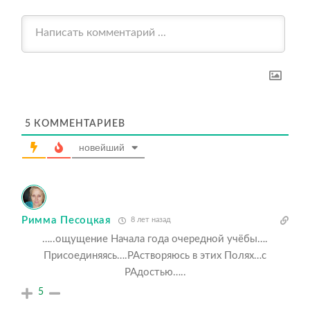
5
КОММЕНТАРИЕВ
новейший
Римма Песоцкая
8 лет назад
…..ощущение Начала года очередной учёбы….
Присоединяясь….РАстворяюсь в этих Полях…с
РАдостью…..
5