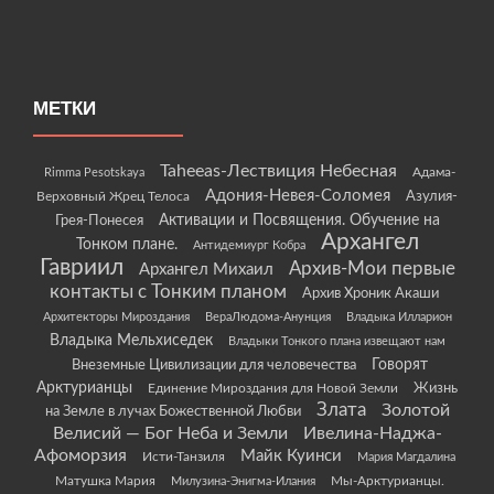
МЕТКИ
Taheeas-Лествиция Небесная
Rimma Pesotskaya
Адама-
Адония-Невея-Соломея
Азулия-
Верховный Жрец Телоса
Грея-Понесея
Активации и Посвящения. Обучение на
Архангел
Тонком плане.
Антидемиург Кобра
Гавриил
Архив-Мои первые
Архангел Михаил
контакты с Тонким планом
Архив Хроник Акаши
Архитекторы Мироздания
ВераЛюдома-Анунция
Владыка Илларион
Владыка Мельхиседек
Владыки Тонкого плана извещают нам
Говорят
Внеземные Цивилизации для человечества
Арктурианцы
Жизнь
Единение Мироздания для Новой Земли
Злата
Золотой
на Земле в лучах Божественной Любви
Велисий — Бог Неба и Земли
Ивелина-Наджа-
Афоморзия
Майк Куинси
Исти-Танзиля
Мария Магдалина
Матушка Мария
Мы-Арктурианцы.
Милузина-Энигма-Илания