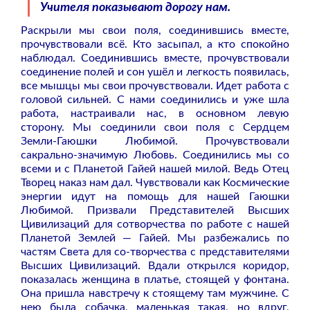
Учителя показывают дорогу нам.
Раскрыли мы свои поля, соединившись вместе,
прочувствовали всё. Кто засыпал, а кто спокойно
наблюдал. Соединившись вместе, прочувствовали
соединение полей и сон ушёл и легкость появилась,
все мышцы мы свои прочувствовали. Идет работа с
головой сильней. С нами соединились и уже шла
работа, настраивали нас, в основном левую
сторону. Мы соединили свои поля с Сердцем
Земли-Гаюшки Любимой. Прочувствовали
сакрально-значимую Любовь. Соединились мы со
всеми и с Планетой Гайей нашей милой. Ведь Отец
Творец наказ нам дал.
Чувствовали как Космические
энергии идут на помощь для нашей Гаюшки
Любимой. Призвали Представителей Высших
Цивилизаций для сотворчества по работе с нашей
Планетой Землей —
Гайей. Мы разбежались по
частям Света для со-творчества с представителями
Высших Цивилизаций. Вдали открылся коридор,
показалась женщина в платье, стоящей у фонтана.
Она пришла навстречу к стоящему там мужчине. С
нею была собачка, маленькая такая, но вдруг,