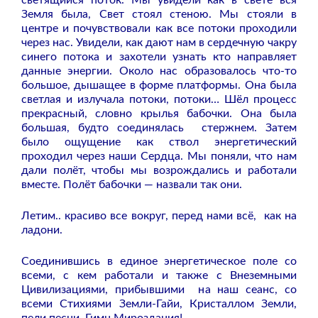
Земля была, Свет стоял стеною. Мы стояли в
центре и почувствовали как все потоки проходили
через нас.
Увидели, как дают нам в сердечную чакру
синего потока и захотели узнать кто направляет
данные энергии. О
коло нас образовалось что-то
большое, дышащее в форме платформы. Она была
светлая и излучала потоки, потоки… Шёл процесс
прекрасный, словно
крылья бабочки. Она была
большая, будто соединялась стержнем. Затем
было ощущение как ствол энергетический
проходил через наши Сердца. Мы поняли, что нам
дали полёт, чтобы мы возрождались и работали
вместе. Полёт бабочки — назвали так они.
Летим.. красиво все вокруг, перед нами всё, как на
ладони.
Соединившись в единое энергетическое поле со
всеми, с кем работали и также
с Внеземными
Цивилизациями, прибывшими на наш сеанс, со
всеми Стихиями Земли-Гайи, Кристаллом Земли,
пели песни, Гимн Мироздания!