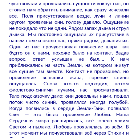
чувствовали и проявлялись сущности вокруг нас, но
стоило нам обратить внимание, как сразу исчезали
все. Поля присутствовали везде, лучи и линии
кругом проявлены они, голову давило. Ощущение
не покидало что не одни. Рядом запах дыма и струя
дымка. Мы постоянно ощущали их присутствие в
нашем поле и около нас, прямо рядом, дыхания их.
Один из нас прочувствовал появление шара, как
будто он с нами, похоже было на контакт. Задав
вопрос, ответ услышан не был…. К нам
приближались на часть Земли, на котором живут
все сущие там вместе. Контакт не произошел, но
проявление вспышки жара, горение
спины
ощущалось. Снова кто-то подходил, потом
фиолетово-синими лучами, нас просматривали.
Тело подсказочку дало: они довольны нами, пошел
поток чисто синий, проявлялся иногда голубой.
Когда появились в сердце Земли-Гайи, появился
Свет — это было проявление Любви. Наша
Сердечная чакра расширилась, всё горело ярким
Светом и пылало. Любовь проявлялась во всём. В
этот момент мы почувствовали всё через Стихии и