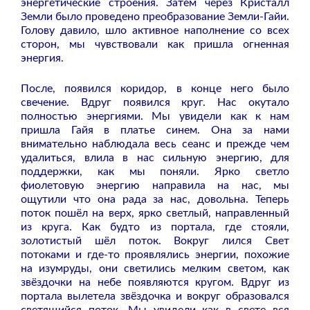
энергетические строения. Затем через Кристалл
Земли было проведено преобразование Земли-Гайи.
Голову давило, шло активное наполнение со всех
сторон, мы чувствовали как пришла огненная
энергия.
После, появился коридор, в конце него было
свечение. Вдруг появился круг. Нас окутало
полностью энергиями. Мы увидели как к нам
пришла Гайя в платье синем. Она за нами
внимательно наблюдала весь сеанс и прежде чем
удалиться, влила в нас сильную энергию, для
поддержки, как мы поняли.
Ярко светло
фиолетовую энергию направила на нас, мы
ощутили что она рада за нас, довольна.
Теперь
поток пошёл на верх, ярко светлый, направленный
из круга.
Как будто из портала, где стояли,
золотистый шёл поток. Вокруг лился Свет
потоками и где-то проявлялись энергии,
похожие
на изумруды, они светились
мелким светом, как
звёздочки на небе появляются кругом. Вдруг из
портала вылетела звёздочка и вокруг образовался
светящийся поток.
Мы увидели как в
свете вся