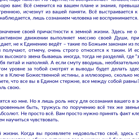
оворю вам: Всё сменится на вашем плане и знания, превы
треннюю, исчезнут из вашей памяти. Всё выстраивается к
 наблюдается, лишь сознанием человека не воспринимается.
 значение своей причастности к земной жизни. Здесь не о 
м активном движении выполняет миссию своей Души, пр
ждает, не к Единению ведёт – такие по Божьим законам из п
получают, отмечу, очень строго относятся к таким. И е
х высокого звена бываешь иногда, тогда не разделяй, где “з
себя питай и наполняй. А если смуту вводишь, необязательно
угом уровне за тобой смотрят и выводы будет делать зде
ти в Ключе Божественной истины, а иллюзорно, сколько 
аете, что все вы в Едином стержне, все между собой равны?
оль свою.
ятся ко мне. Но я лишь роль несу для осознания вашего в 
кровенным быть, тружусь по поручению всё тех же звенье
 Абсолют. Не просто всё. Вам просто нужно принять факт кл
м научиться чувствовать.
 жизни. Когда вы проявляете недовольство своё, здесь с