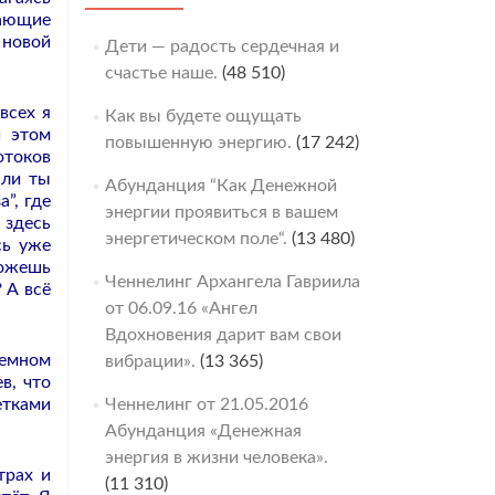
шающие
 новой
Дети — радость сердечная и
счастье наше.
(48 510)
всех я
Как вы будете ощущать
и этом
повышенную энергию.
(17 242)
отоков
сли ты
Абунданция “Как Денежной
а”, где
энергии проявиться в вашем
 здесь
энергетическом поле“.
(13 480)
сь уже
можешь
Ченнелинг Архангела Гавриила
 А всё
от 06.09.16 «Ангел
Вдохновения дарит вам свои
земном
вибрации».
(13 365)
в, что
етками
Ченнелинг от 21.05.2016
Абунданция «Денежная
энергия в жизни человека».
трах и
(11 310)