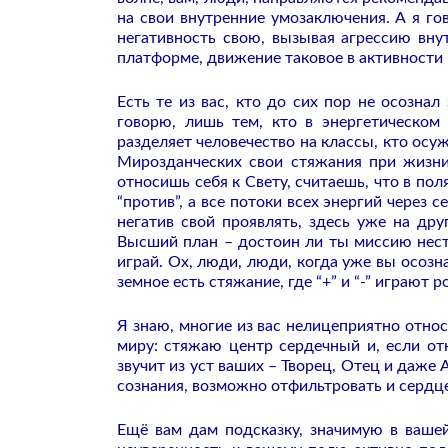
на свои внутренние умозаключения. А я г
негативность свою, вызывая агрессию вну
платформе, движение таковое в активности
Есть те из вас, кто до сих пор не осознал
говорю, лишь тем, кто в энергетическо
разделяет человечество на классы, кто осу
Мирозданческих свои стяжания при жизни 
относишь себя к Свету, считаешь, что в поля
“против”, а все потоки всех энергий через 
негатив свой проявлять, здесь уже на др
Высший план – достоин ли ты миссию нес
играй. Ох, люди, люди, когда уже вы осозн
земное есть стяжание, где “+” и “-” играют р
Я знаю, многие из вас нелицеприятно относ
миру: стяжаю центр сердечный и, если от
звучит из уст ваших – Творец, Отец и даже
сознания, возможно отфильтровать и сердце
Ещё вам дам подсказку, значимую в вашей