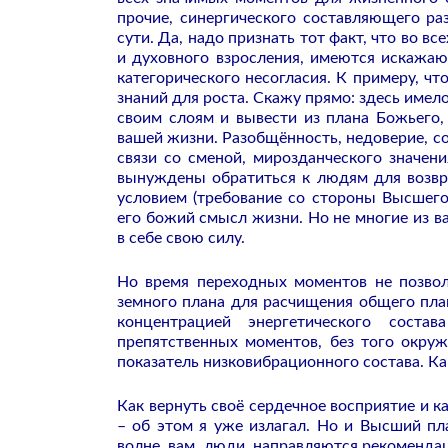
прочие, синергического составляющего ра
сути. Да, надо признать тот факт, что во 
и духовного взросления, имеются искажа
категорического несогласия. К примеру, ч
знаний для роста. Скажу прямо: здесь име
своим слоям и вывести из плана Божьего,
вашей жизни. Разобщённость, недоверие, со
связи со сменой, мирозданческого значени
вынуждены обратиться к людям для возвр
условием (требование со стороны Высшего 
его божий смысл жизни. Но не многие из в
в себе свою силу.
Но время переходных моментов не позвол
земного плана для расчищения общего пла
концентрацией энергетического соста
препятственных моментов, без того окруж
показатель низковибрационного состава. Как
Как вернуть своё сердечное восприятие и 
– об этом я уже излагал. Но и Высший пла
волне, вам, люди, направляются рекомендац