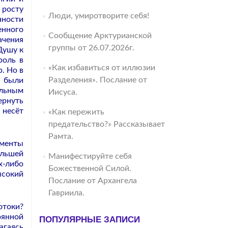
 росту
Люди, умиротворите себя!
нности
енного
Сообщение Арктурианской
ачения
группы от 26.07.2026г.
Душу к
роль в
«Как избавиться от иллюзии
. Но в
Разделения». Послание от
, были
ельным
Иисуса.
ернуть
 несёт
«Как пережить
предательство?» Рассказывает
Рамта.
ементы
ольшей
Манифестируйте себя
-либо
Божественной Силой.
ысокий
Послание от Архангела
Гавриила.
отоки?
оянной
ПОПУЛЯРНЫЕ ЗАПИСИ
агаясь