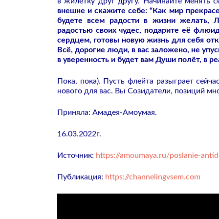
в жилетку друг другу. Начинайте менять с
внешне и скажите себе: “Как мир прекрасе
будете всем радости в жизни желать, 
радостью своих чудес, подарите её флюид
сердцем, готовы новую жизнь для себя отк
Всё, дорогие люди, в вас заложено, не упу
в уверенность и будет вам Души полёт, в р
Пока, пока). Пусть флейта разыграет сейч
нового для вас. Вы Созидатели, позиций мн
Приняла: Амадея-Амоумая.
16.03.2022г.
Источник:
https://amoumaya.ru/poslanie-antid
Публикация:
https://channelingvsem.com