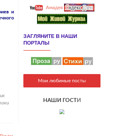
Амадея
риев и
ечного
ЗАГЛЯНИТЕ В НАШИ
ПОРТАЛЫ
Мои любимые посты
ик
НАШИ ГОСТ
И
токи
«Люди,