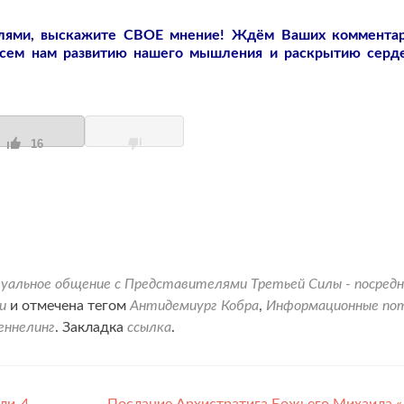
слями, выскажите СВОЕ мнение! Ждём Ваших коммента
всем нам развитию нашего мышления и раскрытию серд
16
альное общение с Представителями Третьей Силы - посредн
и
и отмечена тегом
Антидемиург Кобра
,
Информационные по
еннелинг
. Закладка
ссылка
.
ли-4
Послание Архистратига Божьего Михаила 