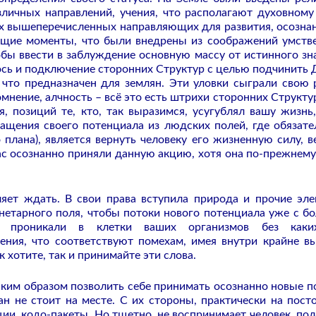
зличных направлений, учения, что располагают духовному
всех вышеперечисленных направляющих для развития, осозна
ющие моменты, что были внедрены из соображений умств
тобы ввести в заблуждение основную массу от истинного зн
лось и подключение сторонних Структур с целью подчинить 
 что предназначен для землян. Эти уловки сыграли свою 
мнение, алчность – всё это есть штрихи сторонних Структур
я, позиций те, кто, так выразимся, усугублял вашу жизнь
ащения своего потенциала из людских полей, где обязат
плана), является вернуть человеку его жизненную силу, в
ас осознанно приняли данную акцию, хотя она по-прежнему
яет ждать. В свои права вступила природа и прочие эл
нетарного поля, чтобы потоки нового потенциала уже с б
ва проникали в клетки ваших организмов без каких
ения, что соответствуют помехам, имея внутри крайне в
 хотите, так и принимайте эти слова.
каким образом позволить себе принимать осознанно новые п
н не стоит на месте. С их стороны, практически на пост
ии, кодо-пакеты. Но тщетно, не воспринимает человек, пол