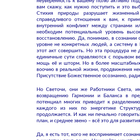
неуверенность к вашему полю активно под
вам скажу, как нужно поступить и это вы
Стихия природы разрушает жизненный
справедливого отношения к вам, к прим
внутренний конфликт между странами и
необходим потенциальный уровень высок
восстановлению. Да, понимаю, в сознании 
уровне не конкретных людей, а систему в
этот акт совершить. Но эта процедура не 
единичные сути справляются с порывом ве
мощь её и шторм. Но в более масштабных
воочию в реальной жизни, продвижения не
Присутствие Божественное осознанно, ради 
Но Светочи, они же Работники Света, и
возвращению Гармонии и Баланса в пре
потенциал многих приводит к разделению
каждого из них по энергетике Структу
продолжается. И как ни печально говорить:
план, и среднее звено – всё это для развити
Да, я есть тот, кого не воспринимает созна