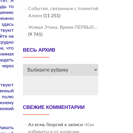
тёт. Я
удь то
События, связанные с планетой
шению
Алион
(11 251)
зможно
 здесь
Живая Этика. Время ПЕРВЫХ…
ствуют
(9 741)
йте на
трудно
и, что
ВЕСЬ АРХИВ
снимая
видеть
 через
ВЕСЬ
АРХИВ
ствуют
венный
к полю
ежнему
СВЕЖИЕ КОММЕНТАРИИ
низкий
Аз есмь Георгий
к записи
«Как
лакать
избавиться от иллюзии