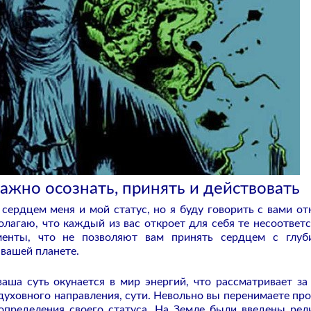
ажно осознать, принять и действовать
сердцем меня и мой статус, но я буду говорить с вами от
олагаю, что каждый из вас откроет для себя те несоответс
енты, что не позволяют вам принять сердцем с глу
 вашей планете.
аша суть окунается в мир энергий, что рассматривает за
уховного направления, сути. Невольно вы перенимаете пр
определения своего статуса. На Земле были введены рел