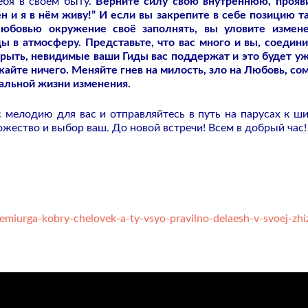
ебя в своём быту.
Верните силу свою внутреннюю, прояв
н и я в нём живу!” И если вы закрепите в себе позицию т
Любовью окружение своё заполнять, вы уловите измен
ы в атмосферу. Представьте, что вас много и вы, соедин
рыть, невидимые ваши Гиды вас поддержат и это будет уж
скайте ничего. Меняйте гнев на милость, зло на Любовь, со
еальной жизни изменения.
ас мелодию для вас и отправляйтесь в путь на парусах к ш
ожество и выбор ваш. До новой встречи! Всем в добрый час!
emiurga-kobry-chelovek-a-ty-vsyo-pravilno-delaesh-v-svoej-zhi