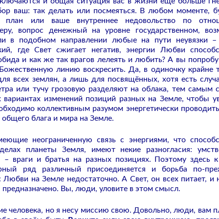
ключаются и общая ситуация вас в жизни ещё больше гне
бор ваш: так делать или посмеяться. В любом моменте, б
 план или ваше внутреннее недовольство по отно
еру, вопрос денежный на уровне государственном, во
ли в подобном направлении любые на пути неувязки –
ий, где Свет сжигает негатив, энергии Любви способ
обида и как же так врагов лелеять и любить? А вы попробу
 Божественную линию воскресить. Да, в одиночку крайне 
для всех землян, а лишь для посвящённых, хотя есть случа
тра или тучу грозовую разделяют на облака, тем самым 
 вариантах изменений позиций разных на Земле, чтобы у
обходимо коллективным разумом энергетически проводить
общего блага и мира на Земле.
меющие неограниченную связь с энергиями, что способ
делах планеты Земля, имеют некие разногласия: умст
 – враги и братья на разных позициях. Поэтому здесь 
рный ряд различный присоединяется и борьба по-пр
 Любви на Земле недостаточно. А Свет, он всех питает, и 
я предназначено. Вы, люди, уловите в этом смысл.
ние человека, но я несу миссию свою. Довольно, люди, вам п