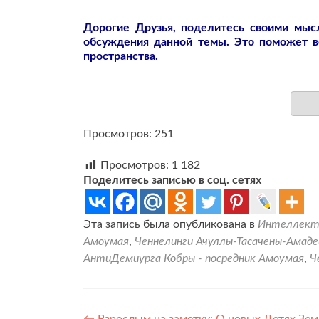
Дорогие Друзья, поделитесь своими мы
обсуждения данной темы. Это поможет 
пространства.
Просмотров: 251
Просмотров:
1 182
Поделитесь записью в соц. сетях
Эта запись была опубликована в
Интеллекту
Амоумая
,
Ченнелинги Ачуллы-Тасачены-Амаде
АнтиДемиурга Кобры - посредник Амоумая
,
Ч
←
Взрослым на заметку: О новых Детях Зем