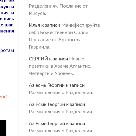
ите её
Разделения». Послание от
акую и
ения и
Иисуса.
ившись
е шаг.
Илья
к записи
Манифестируйте
мнения
себя Божественной Силой.
Послание от Архангела
Гавриила.
иротам
СЕРГИЙ
к записи
Новые
практики в Храме Атлантис.
Четвёртый Уровень.
Аз есмь Георгий
к записи
Размышления о Разделении.
zni/
Аз Есмь Георгий
к записи
Размышления о Разделении.
Аз Есмь Георгий
к записи
Размышления о Разделении.