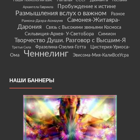
Наталья - СССР - Даэманта
Послания
Пробуждение к истине
Архангела Гавриила
Размышления вслух о важном
Разное
Самонея-Житаяра-
Рамона-Даэра-Аомаумя
Дарония
Связь с Высокими звеньями Космоса
Сильвиция-Архея- У-СветоБора
Симион
Творчество Души. Разговор с Высшим-Я
Цистерия-Уриоса-
Фразелина-Озелия-Готта
Третья Сила
Ченнелинг
Ома
Эвисома-Мия-КалиВсеУсра
НАШИ БАННЕРЫ