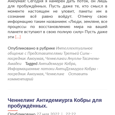
Амоумая! Сегодня я намерен дать поток, он лишь
для пробуждённых. Пусть даже те, кто смысл в
моменте настоящем не уловит, пакеты им в
сознание всё равно войдут. Отмечу свою
информацию таким названием: «Люди, земляне, все
процессы по восстановлению мира на вашей
планете вступают в свою полную силу» Пусть даже
Читать
эти
[…]
больше
проЧеннелинг
Опубликовано в рубрике
Интеллектуальное
Антидемиурга
общение с Представителями Третьей Силы -
Кобры
посредник Амоумая
,
Ченнелинги Ачуллы-Тасачены-
для
Амадеи
Tagged
Антидемиург Кобра
,
пробуждённых
Информационные потоки АнтиДемиурга Кобры -
людей
посредник Амоумая
,
Ченнелинг
Оставить
планеты
комментарий
Земля.
Ченнелинг Антидемиурга Кобры для
пробуждённых.
Опубликовано
27 мая 2022 | 22:22