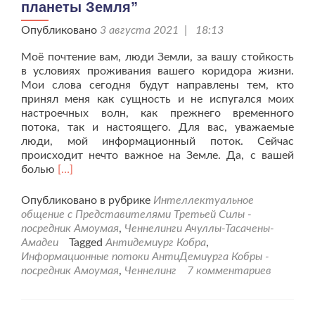
планеты Земля”
Опубликовано
3 августа 2021 | 18:13
Моё почтение вам, люди Земли, за вашу стойкость
в условиях проживания вашего коридора жизни.
Мои слова сегодня будут направлены тем, кто
принял меня как сущность и не испугался моих
настроечных волн, как прежнего временного
потока, так и настоящего. Для вас, уважаемые
люди, мой информационный поток. Сейчас
происходит нечто важное на Земле. Да, с вашей
Читать
болью
[…]
больше
проАнтидемиург
Опубликовано в рубрике
Интеллектуальное
Кобра
общение с Представителями Третьей Силы -
“Послание
посредник Амоумая
,
Ченнелинги Ачуллы-Тасачены-
людям
Амадеи
Tagged
Антидемиург Кобра
,
планеты
Информационные потоки АнтиДемиурга Кобры -
Земля”
посредник Амоумая
,
Ченнелинг
7 комментариев