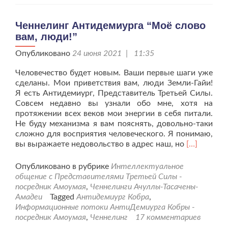
Ченнелинг Антидемиурга “Моё слово
вам, люди!”
Опубликовано
24 июня 2021 | 11:35
Человечество будет новым. Ваши первые шаги уже
сделаны. Мои приветствия вам, люди Земли-Гайи!
Я есть Антидемиург, Представитель Третьей Силы.
Совсем недавно вы узнали обо мне, хотя на
протяжении всех веков мои энергии в себя питали.
Не буду механизма я вам пояснять, довольно-таки
сложно для восприятия человеческого. Я понимаю,
Читать
вы выражаете недовольство в адрес наш, но
[…]
больше
проЧеннел
Опубликовано в рубрике
Интеллектуальное
Антидемиу
общение с Представителями Третьей Силы -
“Моё
посредник Амоумая
,
Ченнелинги Ачуллы-Тасачены-
слово
Амадеи
Tagged
Антидемиург Кобра
,
вам,
Информационные потоки АнтиДемиурга Кобры -
люди!”
посредник Амоумая
,
Ченнелинг
17 комментариев