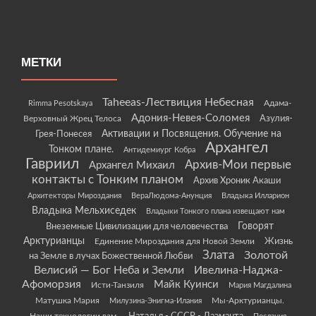
МЕТКИ
Taheeas-Лествиция Небесная
Rimma Pesotskaya
Адама-
Адония-Невея-Соломея
Азулия-
Верховный Жрец Телоса
Грея-Понесея
Активации и Посвящения. Обучение на
Архангел
Тонком плане.
Антидемиург Кобра
Гавриил
Архив-Мои первые
Архангел Михаил
контакты с Тонким планом
Архив Хроник Акаши
Архитекторы Мироздания
ВераЛюдома-Анунция
Владыка Илларион
Владыка Мельхиседек
Владыки Тонкого плана извещают нам
Говорят
Внеземные Цивилизации для человечества
Арктурианцы
Жизнь
Единение Мироздания для Новой Земли
Злата
Золотой
на Земле в лучах Божественной Любви
Велисий — Бог Неба и Земли
Ивелина-Наджа-
Афоморзия
Майк Куинси
Исти-Танзиля
Мария Магдалина
Матушка Мария
Мы-Арктурианцы.
Милузина-Энигма-Илания
Наши технологии вам.