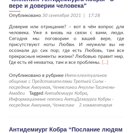
вере и доверии человека”
Опубликовано
30 сентября 2021 | 17:28
Доверие или отрицание? – вот в чём вопрос для
человека. Уже я вновь на связи с вами, люди.
Сегодня мы поговорим о вашей вере, где
присутствуют ноты Любви. И неужели вы не
осознали до сих пор; где есть Любовь, там все
прекрасные моменты жизни? Любовью правит мир.
Читать
Где есть её нехватка, там и все проблемы.
[…]
больше
проЧеннелинг
Опубликовано в рубрике
Интеллектуальное
Антидемиург
общение с Представителями Третьей Силы -
Кобры
посредник Амоумая
,
Ченнелинги Ачуллы-Тасачены-
“О
Амадеи
Tagged
Антидемиург Кобра
,
вере
Информационные потоки АнтиДемиурга Кобры -
и
посредник Амоумая
,
Ченнелинг
2 комментария
доверии
человека”
Антидемиург Кобра “Послание людям