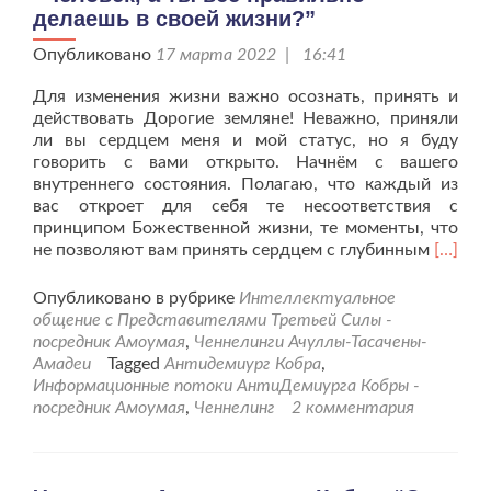
делаешь в своей жизни?”
Опубликовано
17 марта 2022 | 16:41
Для изменения жизни важно осознать, принять и
действовать Дорогие земляне! Неважно, приняли
ли вы сердцем меня и мой статус, но я буду
говорить с вами открыто. Начнём с вашего
внутреннего состояния. Полагаю, что каждый из
вас откроет для себя те несоответствия с
принципом Божественной жизни, те моменты, что
Читать
не позволяют вам принять сердцем с глубинным
[…]
больш
проПо
Опубликовано в рубрике
Интеллектуальное
Антид
общение с Представителями Третьей Силы -
Кобры
посредник Амоумая
,
Ченнелинги Ачуллы-Тасачены-
“Челов
Амадеи
Tagged
Антидемиург Кобра
,
а
Информационные потоки АнтиДемиурга Кобры -
ты
посредник Амоумая
,
Ченнелинг
2 комментария
всё
правил
делае
в