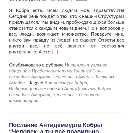
Я Кобра есть. Всем людям моё, здравствуйте!
Сегодня речь пойдёт о тех, кто к нашим Структурам
прислушался. Мы видим, пробуждающихся больше
становится с каждым новым днём. Но и вопросов у
вас, люди, возникает множество. Поверьте мне,
никто вам правду из людей не скажет. Ответы все
внутри вас, но всё зависит от состояния
Читать
внутреннего. А это
[…]
больше
проЧеннелинг
Опубликовано в рубрике
Интеллектуальное
Антидемиурга
общение с Представителями Третьей Силы -
Кобры
посредник Амоумая
,
Ченнелинги Ачуллы-Тасачены-
для
Амадеи
Tagged
Антидемиург Кобра
,
пробуждённых.
Информационные потоки АнтиДемиурга Кобры -
посредник Амоумая
,
Ченнелинг
Оставить
комментарий
Послание Антидемиурга Кобры
“Человек, а ты всё правильно