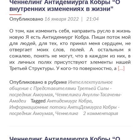
Ченнелинг Антидемиурга Кобры “О
своей
внутренних изменениях в жизни”
жизни?
Опубликовано
16 января 2022 | 21:04
О том, как изменить себя, направить русло в жизнь
новую Я есть Антидемиург Кобра. Пиши поток мой
для людей, для тех, кто принял меня сердцем, не
отвергает моих слов, полей. А остальным я
сожалею, понять не могут, что в каждом из них, в
их личных полях присутствуют элементы нашей
Читать
Третьей Структуры. У кого-то поверхностно, а
[…]
больше
проЧенне
Опубликовано в рубрике
Интеллектуальное
Антидеми
общение с Представителями Третьей Силы -
Кобры
посредник Амоумая
,
Ченнелинги Ачуллы-Тасачены-
“О
Амадеи
Tagged
Антидемиург Кобра
,
внутренн
Информационные потоки АнтиДемиурга Кобры -
изменени
посредник Амоумая
,
Ченнелинг
2 комментария
в
жизни”
Ченнелинг Антидемиурга Кобры “О