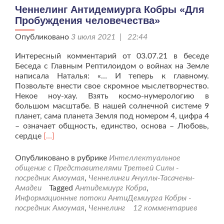
Ченнелинг Антидемиурга Кобры «Для
Пробуждения человечества»
Опубликовано
3 июля 2021 | 22:44
Интересный комментарий от 03.07.21 в беседе
Беседа с Главным Рептилоидом о войнах на Земле
написала Наталья: «… И теперь к главному.
Позвольте внести свое скромное мыслетворчество.
Некое ноу-хау. Взять космо-нумерологию в
большом масштабе. В нашей солнечной системе 9
планет, сама планета Земля под номером 4, цифра 4
– означает общность, единство, основа – Любовь,
Читать
сердце
[…]
больше
проЧеннелинг
Опубликовано в рубрике
Интеллектуальное
Антидемиурга
общение с Представителями Третьей Силы -
Кобры
посредник Амоумая
,
Ченнелинги Ачуллы-Тасачены-
«Для
Амадеи
Tagged
Антидемиург Кобра
,
Пробуждения
Информационные потоки АнтиДемиурга Кобры -
человечества»
посредник Амоумая
,
Ченнелинг
12 комментариев