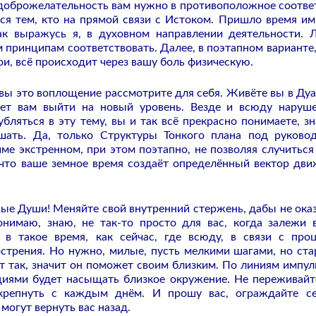
 недоброжелательность вам нужно в противоположное соотве
ся тем, кто на прямой связи с Истоком. Пришло время им
так выражусь я, в духовном направлении деятельности. 
принципам соответствовать. Далее, в поэтапном варианте,
ои, всё происходит через вашу боль физическую.
вы это воплощение рассмотрите для себя. Живёте вы в Ду
яет вам выйти на новый уровень. Везде и всюду наруш
бляться в эту тему, вы и так всё прекрасно понимаете, зн
ешать. Да, только Структуры Тонкого плана под руково
ме экстренном, при этом поэтапно, не позволяя случиться 
 что ваше земное время создаёт определённый вектор дви
ные Души! Меняйте свой внутренний стержень, дабы не оказ
имаю, знаю, не так-то просто для вас, когда залежи 
 в такое время, как сейчас, где всюду, в связи с про
стрения. Но нужно, милые, пусть мелкими шагами, но ста
ет так, значит он поможет своим близким. По линиям импу
циями будет насыщать близкое окружение. Не переживайт
 крепнуть с каждым днём. И прошу вас, ограждайте с
могут вернуть вас назад.