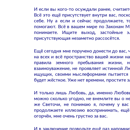
И если вы кого-то осуждали ранее, считаете
Всё это ещё присутствует внутри вас, пос
себе. Ну а если и сейчас продолжаете, 
помогают. Всё в вашем мире по Законам Ми
понимаете. Ищите выход, застойные э
присутствующая незаметно рассосётся.
Ещё сегодня мне поручено донести до вас, 
на всех и всё пространство вашей жизни н
правила земного пребывания жизни, н
взаимоуважение, не проявляет истинной Л
ищущих, своими мыслеформами пытается в
будет жёсткое. Уже нет времени, простите з
И только лишь Любовь, да, именно Любовь
можно сколько угодно, не внемлите вы о н
же Светочи, не понимаю я, почему у вас
продолжаете иллюзию воспринимать, ещё х
огорчён, мне очень грустно за вас.
И в заключение позвольте ещё раз напомни