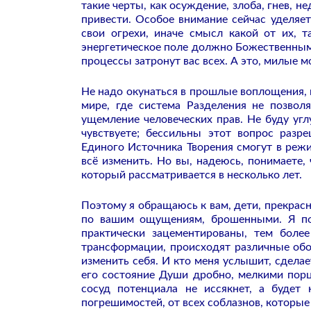
такие черты, как осуждение, злоба, гнев,
привести. Особое внимание сейчас уделяет
свои огрехи, иначе смысл какой от их, 
энергетическое поле должно Божественным 
процессы затронут вас всех. А это, милые м
Не надо окунаться в прошлые воплощения, 
мире, где система Разделения не позвол
ущемление человеческих прав. Не буду углу
чувствуете; бессильны этот вопрос разр
Единого Источника Творения смогут в режи
всё изменить. Но вы, надеюсь, понимаете,
который рассматривается в несколько лет.
Поэтому я обращаюсь к вам, дети, прекрас
по вашим ощущениям, брошенными. Я пон
практически зацементированы, тем более
трансформации, происходят различные обо
изменить себя. И кто меня услышит, сдела
его состояние Души дробно, мелкими пор
сосуд потенциала не иссякнет, а будет
погрешимостей, от всех соблазнов, которые 