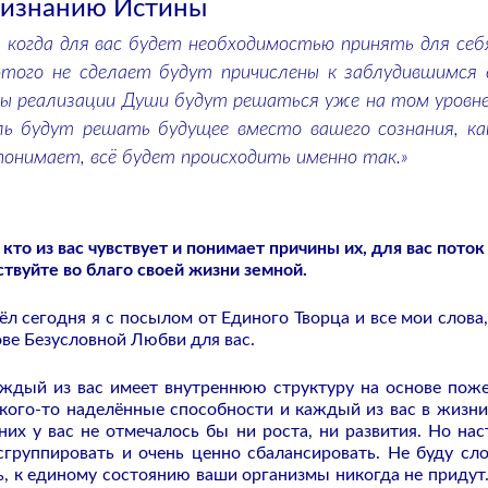
ризнанию Истины
 когда для вас будет необходимостью принять для себ
этого не сделает будут причислены к заблудившимся 
сы реализации Души будут решаться уже на том уровне
ь будут решать будущее вместо вашего сознания, ка
понимает, всё будет происходить именно так.»
то из вас чувствует и понимает причины их, для вас поток
ствуйте во благо своей жизни земной.
л сегодня я с посылом от Единого Творца и все мои слова,
ове Безусловной Любви для вас.
аждый из вас имеет внутреннюю структуру на основе пож
у кого-то наделённые способности и каждый из вас в жизни
 них у вас не отмечалось бы ни роста, ни развития. Но нас
сгруппировать и очень ценно сбалансировать. Не буду сло
, к единому состоянию ваши организмы никогда не придут.