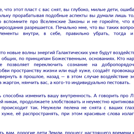
, что этот пласт с вас снят, вы глубоко, милые дети, ошиба
кольку прорабатывая подобные аспекты вы думали лишь то
то вспомните про Вселенские Законы и не горюйте, что 
роздания разрешается. Печально мне, что вы таких вопро
лементы внутри, в себе, правильно убрать, тогда и
что новые волны энергий Галактических уже будут воздейст
а общих, по принципам Божественным, основаниях. Кто на
е позволяет переключить сознание на добропорядочн
юбви пространству жизни или ещё хуже, создаёт провокац
ернуть в прошлое, назад — в этом случае воздействие э
а жаргон, нянчить вас, а кого-то индивидуально пестовать.
 способна изменить вашу внутренность. А говорить про 
ей никак, продолжаете злобствовать и неуместно критикова
 происходит так. Неужели пелена не снята с ваших гла
уже, её распространять, при этом красивые слова излаг
ть вам, дорогие дети Земли, процесс настоящего времени 