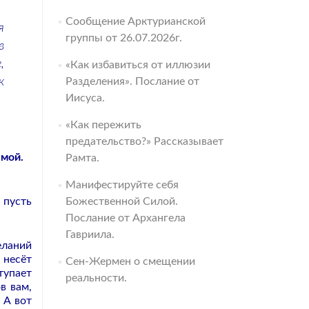
Сообщение Арктурианской
я
группы от 26.07.2026г.
в
,
«Как избавиться от иллюзии
к
Разделения». Послание от
Иисуса.
«Как пережить
предательство?» Рассказывает
 мой.
Рамта.
Манифестируйте себя
 пусть
Божественной Силой.
Послание от Архангела
Гавриила.
еланий
 несёт
Сен-Жермен о смещении
тупает
реальности.
в вам,
 А вот