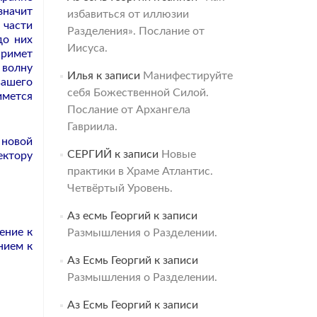
значит
избавиться от иллюзии
 части
Разделения». Послание от
до них
Иисуса.
примет
 волну
Илья
к записи
Манифестируйте
ашего
себя Божественной Силой.
имется
Послание от Архангела
Гавриила.
 новой
СЕРГИЙ
к записи
Новые
ектору
практики в Храме Атлантис.
Четвёртый Уровень.
Аз есмь Георгий
к записи
ение к
Размышления о Разделении.
нием к
Аз Есмь Георгий
к записи
Размышления о Разделении.
Аз Есмь Георгий
к записи