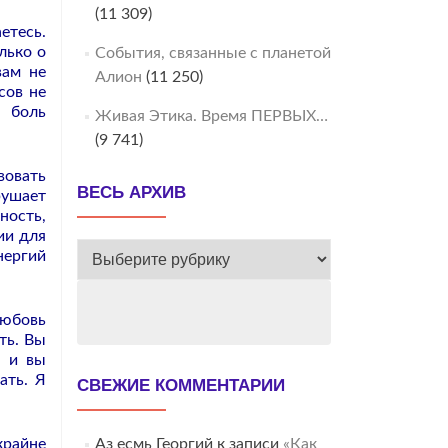
(11 309)
етесь.
лько о
События, связанные с планетой
вам не
Алион
(11 250)
сов не
 боль
Живая Этика. Время ПЕРВЫХ…
(9 741)
вовать
ВЕСЬ АРХИВ
рушает
ость,
ии для
ВЕСЬ
нергий
АРХИВ
Любовь
ть. Вы
з и вы
ать. Я
СВЕЖИЕ КОММЕНТАРИИ
крайне
Аз есмь Георгий
к записи
«Как