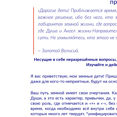
п
«Дорогие дети! Приближается время,
важное решение, ибо без него, кто 
лабиринтах земной жизни, где вопро
где Душа и Ангел жизни-Направител
сути. Не ухмыляйтесь, кто этого не 
~ Золотой Велисий.
Несущие в себе неразрешённые вопросы, к
Изучайте и дей
Я вас приветствую, мои земные дети! Пришё
даже для кого-то неприятные, будут на осн
Ваш путь земной имеет свои очертания. К
Души, а это есть характер, привычки, да, 
свою роль, где отмечается и «+» и «-«, без
время, когда необходимо всё внутри себя 
которые много лет твердят,
*
унифицировать