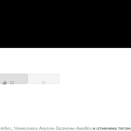
13
Небес
,
Ченнелинги Ачуллы-Тасачены-Амадеи
и отмечена тегом