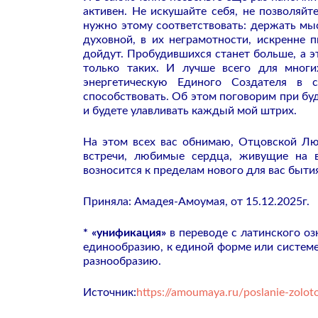
активен. Не искушайте себя, не позволяй
нужно этому соответствовать: держать мыс
духовной, в их неграмотности, искренне
дойдут. Пробудившихся станет больше, а э
только таких. И лучше всего для мног
энергетическую Единого Создателя в
способствовать. Об этом поговорим при бу
и будете улавливать каждый мой штрих.
На этом всех вас обнимаю, Отцовской Лю
встречи, любимые сердца, живущие на в
возносится к пределам нового для вас быти
Приняла: Амадея-Амоумая, от 15.12.2025г.
* «унификация»
в переводе с латинского оз
единообразию, к единой форме или системе
разнообразию.
Источник:
https://amoumaya.ru/poslanie-zoloto