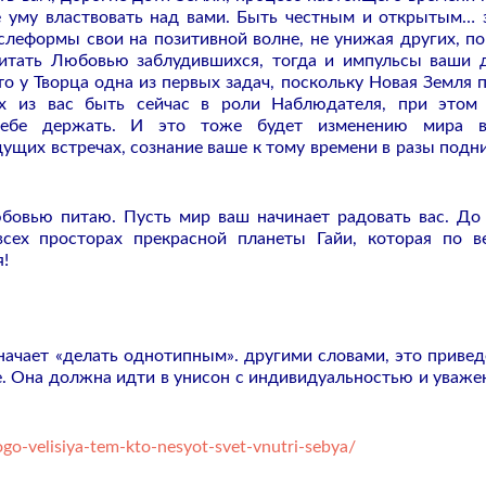
те уму властвовать над вами. Быть честным и открытым… 
леформы свои на позитивной волне, не унижая других, по
 питать Любовью заблудившихся, тогда и импульсы ваши 
то у Творца одна из первых задач, поскольку Новая Земля 
их из вас быть сейчас в роли Наблюдателя, при этом
 себе держать. И это тоже будет изменению мира в
дущих встречах, сознание ваше к тому времени в разы подн
бовью питаю. Пусть мир ваш начинает радовать вас. До
сех просторах прекрасной планеты Гайи, которая по в
я!
начает «делать однотипным». другими словами, это привед
. Она должна идти в унисон с индивидуальностью и уваже
go-velisiya-tem-kto-nesyot-svet-vnutri-sebya/