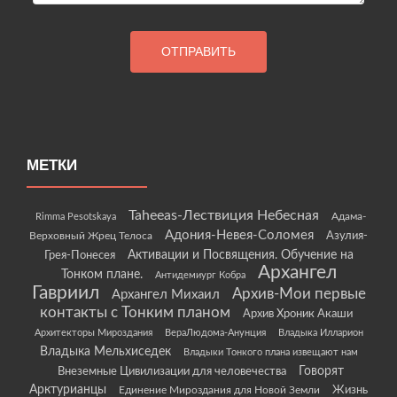
МЕТКИ
Taheeas-Лествиция Небесная
Rimma Pesotskaya
Адама-
Адония-Невея-Соломея
Азулия-
Верховный Жрец Телоса
Грея-Понесея
Активации и Посвящения. Обучение на
Архангел
Тонком плане.
Антидемиург Кобра
Гавриил
Архив-Мои первые
Архангел Михаил
контакты с Тонким планом
Архив Хроник Акаши
Архитекторы Мироздания
ВераЛюдома-Анунция
Владыка Илларион
Владыка Мельхиседек
Владыки Тонкого плана извещают нам
Говорят
Внеземные Цивилизации для человечества
Арктурианцы
Жизнь
Единение Мироздания для Новой Земли