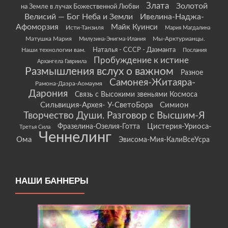
Злата
Золотой
на Земле в лучах Божественной Любви
Велисий — Бог Неба и Земли
Ивелина-Наджа-
Афоморзия
Майк Куинси
Исти-Танзиля
Мария Магдалина
Матушка Мария
Мы-Арктурианцы.
Милузина-Энигма-Илания
Наши технологии вам.
Наталья - СССР - Даэманта
Послания
Пробуждение к истине
Архангела Гавриила
Размышления вслух о важном
Разное
Самонея-Житаяра-
Рамона-Даэра-Аомаумя
Дарония
Связь с Высокими звеньями Космоса
Сильвиция-Архея- У-СветоБора
Симион
Творчество Души. Разговор с Высшим-Я
Цистерия-Уриоса-
Фразелина-Озелия-Готта
Третья Сила
Ченнелинг
Ома
Эвисома-Мия-КалиВсеУсра
НАШИ БАННЕРЫ