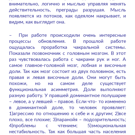
внимательно, логично и мыслью управляя менять
действительность, преграды разрушая. Мысль
появляется из потоков, как одеялом накрывает, и
видим, как выглядит она.
– При работе происходили очень интересные
процессы обновления. В прошлой работе
ощущалась проработка чакральной системы.
Показали позвоночник с головным мозгом. В этот
раз чувствовалась работа с чакрами рук и ног. А
самое главное-головной мозг, лобная и височные
доли. Так как мозг состоит из двух половинок, есть
правая и левая височные доли. Они могут быть
похожи, но на самом деле существует
функциональная асимметрия. Доли выполняют
разную работу. У правшей доминантное полушарие
– левое, а у левшей – правое. Если что- то изменено
в доминантной доле, то человек проявляет:
1)агрессию по отношению к себе и к другим; 2)все
плохо, все плохие; 3)паранойя – подозрительность;
4)проблемы с чтением; 5)эмоциональная
нестабильность. Так как большая часть населения