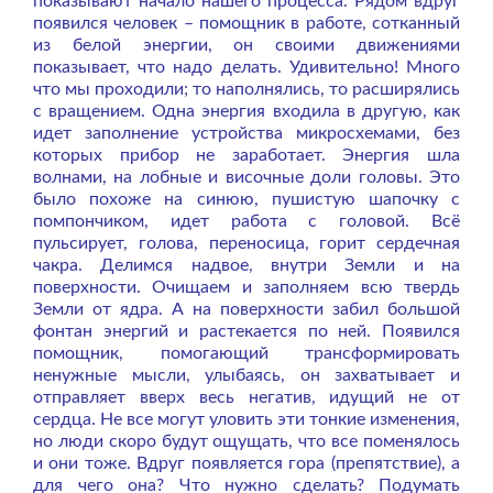
показывают начало нашего процесса. Рядом вдруг
появился человек – помощник в работе, сотканный
из белой энергии, он своими движениями
показывает, что надо делать. Удивительно! Много
что мы проходили; то наполнялись, то расширялись
с вращением. Одна энергия входила в другую, как
идет заполнение устройства микросхемами, без
которых прибор не заработает. Энергия шла
волнами, на лобные и височные доли головы. Это
было похоже на синюю, пушистую шапочку с
помпончиком, идет работа с головой. Всё
пульсирует, голова, переносица, горит сердечная
чакра. Делимся надвое, внутри Земли и на
поверхности. Очищаем и заполняем всю твердь
Земли от ядра. А на поверхности забил большой
фонтан энергий и растекается по ней. Появился
помощник, помогающий трансформировать
ненужные мысли, улыбаясь, он захватывает и
отправляет вверх весь негатив, идущий не от
сердца. Не все могут уловить эти тонкие изменения,
но люди скоро будут ощущать, что все поменялось
и они тоже. Вдруг появляется гора (препятствие), а
для чего она? Что нужно сделать? Подумать