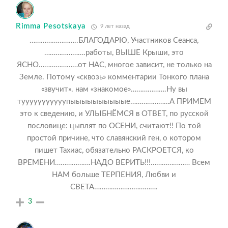
Rimma Pesotskaya
9 лет назад
……………………..БЛАГОДАРЮ, Участников Сеанса,
………………….работы, ВЫШЕ Крыши, это
ЯСНО…………………от НАС, многое зависит, не только на
Земле. Потому «сквозь» комментарии Тонкого плана
«звучит». нам «знакомое»……………….Ну вы
тууууууууууупыыыыыыыыыые…………………А ПРИМЕМ
это к сведению, и УЛЫБНЁМСЯ в ОТВЕТ, по русской
пословице: цыплят по ОСЕНИ, считают!! По той
простой причине, что славянский ген, о котором
пишет Тахиас, обязательно РАСКРОЕТСЯ, ко
ВРЕМЕНИ……………….НАДО ВЕРИТЬ!!!………………… Всем
НАМ больше ТЕРПЕНИЯ, Любви и
СВЕТА…………………………….
3