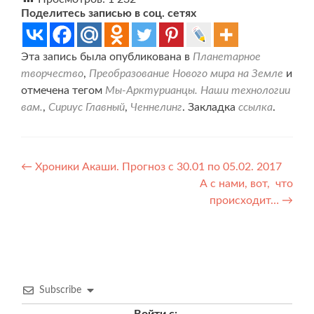
Поделитесь записью в соц. сетях
Эта запись была опубликована в
Планетарное
творчество
,
Преобразование Нового мира на Земле
и
отмечена тегом
Мы-Арктурианцы. Наши технологии
вам.
,
Сириус Главный
,
Ченнелинг
. Закладка
ссылка
.
Навигация
←
Хроники Акаши. Прогноз с 30.01 по 05.02. 2017
А с нами, вот, что
по
происходит…
→
записям
Subscribe