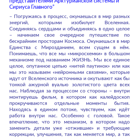
представителями Арктурианской системы и
Сириуса Главного”
– Погружаясь в процесс, окунаешься в мир разных
энергий, которыми изобилует Вселенная.
Соединяясь сердцами и объединяясь в одно целое
– начинаем свое очередное путешествие по
бескрайним просторам Космоса. Окунаешься в мир
Единства с Мирозданием, всем сущем в нём.
Понимаешь, что все мы «микросхемки» в большом
механизме под названием ЖИЗНЬ. Мы все единое
целое, опутанное цепью «нитей паутинок» или как
мы это называем «нейронными связями», которые
идут от Вселенского источника и окутывают как бы
тонкой ажурной вуалью золотистого цвета всех
нас. Наблюдая за процессом со стороны – внутри
монтируешь фильм, в котором как калейдоскоп
прокручиваются отдельные моменты бытия.
Находясь в едином потоке, чувствуем, как идёт
работа внутри нас. Особенно с головой. Такое
впечатление, что это механизм, в котором надо
заменить детали уже «отжившие» и требующие
коррекции, улучшения, так как меняется мир, а так