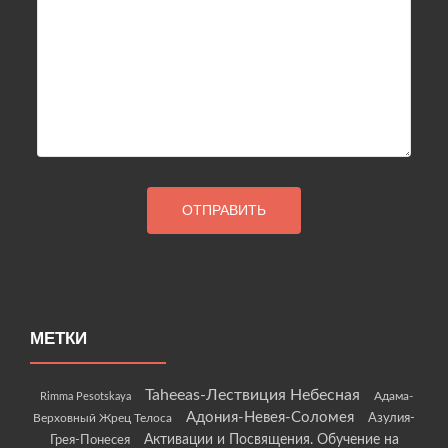
МЕТКИ
Taheeas-Лествиция Небесная
Rimma Pesotskaya
Адама-
Адония-Невея-Соломея
Азулия-
Верховный Жрец Телоса
Грея-Понесея
Активации и Посвящения. Обучение на