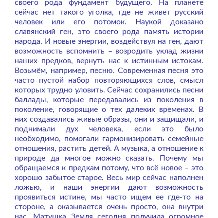
своего рода фундамент будущего. На планете
сейчас нет такого уголка, где не живет русский
человек или его потомок. Наукой доказано
славянский ген, это своего рода память истории
народа. И новые энергии, воздействуя на ген, дают
возможность вспомнить – возродить уклад жизни
наших предков, вернуть нас к истинным истокам.
Возьмём, например, песню. Современная песня это
часто пустой набор повторяющихся слов, смысл
которых трудно уловить. Сейчас сохранились песни
баллады, которые передавались из поколения в
поколение, говорящие о тех далеких временах. В
них создавались живые образы, они и защищали, и
поднимали дух человека, если это было
необходимо, помогали гармонизировать семейные
отношения, растить детей. А музыка, а отношение к
природе да многое можно сказать. Почему мы
обращаемся к предкам потому, что всё новое – это
хорошо забытое старое. Весь мир сейчас наполнен
ложью, и наши энергии дают возможность
проявиться истине, мы часто ищем ее где-то на
стороне, а оказывается очень просто, она внутри
нас. Матушка Земля сегодня получила огромное