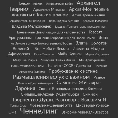
Архангел
Тонком плане.
Антидемиург Кобра
Гавриил
Архив-Мои первые
Архангел Михаил
контакты с Тонким планом
Архив Хроник Акаши
Архитекторы Мироздания
ВераЛюдома-Анунция
Владыка Илларион
Владыка Мельхиседек
Владыки Тонкого плана извещают нам
Говорят
Внеземные Цивилизации для человечества
Арктурианцы
Жизнь
Единение Мироздания для Новой Земли
Злата
Золотой
на Земле в лучах Божественной Любви
Велисий — Бог Неба и Земли
Ивелина-Наджа-
Афоморзия
Майк Куинси
Исти-Танзиля
Мария Магдалина
Матушка Мария
Мы-Арктурианцы.
Милузина-Энигма-Илания
Наши технологии вам.
Наталья - СССР - Даэманта
Послания
Пробуждение к истине
Архангела Гавриила
Размышления вслух о важном
Разное
Самонея-Житаяра-
Рамона-Даэра-Аомаумя
Дарония
Связь с Высокими звеньями Космоса
Сильвиция-Архея- У-СветоБора
Симион
Творчество Души. Разговор с Высшим-Я
Цистерия-Уриоса-
Фразелина-Озелия-Готта
Третья Сила
Ченнелинг
Ома
Эвисома-Мия-КалиВсеУсра